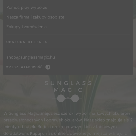
Pomoc przy wyborze
Nasza firma i zakupy osobiste
Zakupy i zamówienia
OBSŁUGA KLIENTA
shop@
sunglassmagic.hu
WPISZ WIADOMOŚĆ
W Sunglass Magic znajdziesz szeroki wybór markowych okularów
przeciwsłonecznych i oprawek okularów. Nasz sklep znajduje się 2
minuty od tunelu Budai i czeka na wszystkich z fachowym
doradztwem. Kupuj u nas online z dowolnego miejsca w kraju, z