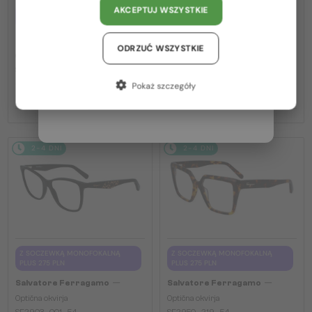
AKCEPTUJ WSZYSTKIE
Z SOCZEWKĄ MONOFOKALNĄ
Z SOCZEWKĄ MONOFOKALNĄ
Austria / AT
PLUS 275 PLN
PLUS 275 PLN
—
—
Salvatore Ferragamo
Salvatore Ferragamo
Niemcy / DE
ODRZUĆ WSZYSTKIE
Optična okvirja
Optična okvirja
Francja / FR
SF2870 - 219 - 53
SF2974 - 601 - 52
Pokaż szczegóły
Włochy / IT
639 PLN
639 PLN
2-4 DNI
2-4 DNI
Z SOCZEWKĄ MONOFOKALNĄ
Z SOCZEWKĄ MONOFOKALNĄ
PLUS 275 PLN
PLUS 275 PLN
—
—
Salvatore Ferragamo
Salvatore Ferragamo
Optična okvirja
Optična okvirja
SF2903 - 001 - 54
SF2950 - 219 - 54