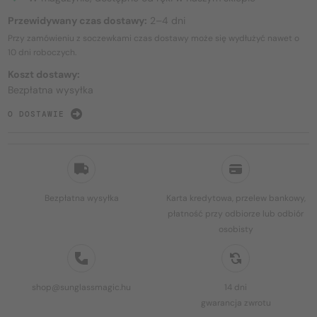
Przewidywany czas dostawy:
2–4 dni
Przy zamówieniu z soczewkami czas dostawy może się wydłużyć nawet o
10 dni
roboczych.
Koszt dostawy:
Bezpłatna wysyłka
O DOSTAWIE
Bezpłatna wysyłka
Karta kredytowa, przelew bankowy,
płatność przy odbiorze lub odbiór
osobisty
shop@sunglassmagic.hu
14 dni
gwarancja zwrotu