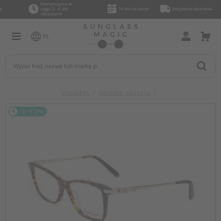
Dostarczymy w
ciągu 2–4 dni
14 dni na zwrot
Bezpłatna dostawa
roboczych
PL
Produkty
Optična okvirja
2-4 DNI