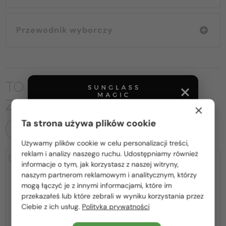
Przewodnik wyborczy
TO MOŻE CIĘ RÓWNIEŻ
ZAINTERESOWAĆ
×
Ta strona używa plików cookie
WSZYSTKIE PRODUKTY
Używamy plików cookie w celu personalizacji treści,
Proszę wybierz z listy odpowiedni dla Ciebie kraj:
reklam i analizy naszego ruchu. Udostępniamy również
2-4 DNI
2-4 DNI
informacje o tym, jak korzystasz z naszej witryny,
Polska / PL
naszym partnerom reklamowym i analitycznym, którzy
mogą łączyć je z innymi informacjami, które im
România / RO
przekazałeś lub które zebrali w wyniku korzystania przez
Ciebie z ich usług.
Polityka prywatności
Magyarország / HU
United Arab Emirates / EN