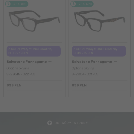
2-4 DNI
2-4 DNI
Z SOCZEWKĄ MONOFOKALNĄ
Z SOCZEWKĄ MONOFOKALNĄ
PLUS 275 PLN
PLUS 275 PLN
—
—
Salvatore Ferragamo
Salvatore Ferragamo
Optična okvirja
Optična okvirja
SF2951N - 022 - 53
SF2904 - 001 - 55
639 PLN
639 PLN
DO GÓRY STRONY