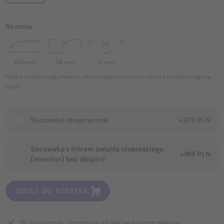
Rozmiar
140 mm
54 mm
15 mm
Podane rozmiary mają charakter informacyjny, rzeczywiste rozmiary produktu mogą się
różnić.
Soczewka dioptryczna
+275 PLN
Soczewka z filtrem światła niebieskiego
+165 PLN
(monitor) bez dioptrii
DODAJ DO KOSZYKA
W magazynie, dostępne od ręki w naszym sklepie