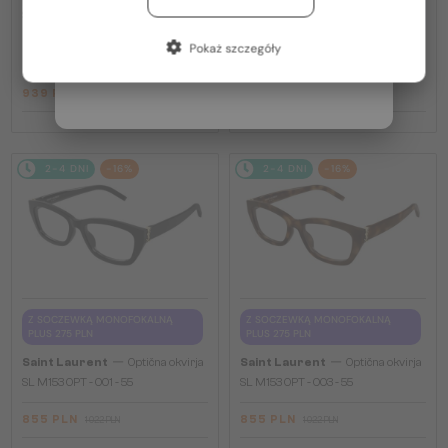
PLUS 275 PLN
SL M153 - 003 - 55
Francja / FR
—
Saint Laurent
Optična okvirja
Pokaż szczegóły
SL M94 OPT - 001 - 53
Włochy / IT
939 PLN
915 PLN
1 093 PLN
1 022 PLN
2-4 DNI
-16%
2-4 DNI
-16%
Z SOCZEWKĄ MONOFOKALNĄ
Z SOCZEWKĄ MONOFOKALNĄ
PLUS 275 PLN
PLUS 275 PLN
—
—
Saint Laurent
Optična okvirja
Saint Laurent
Optična okvirja
SL M153 OPT - 001 - 55
SL M153 OPT - 003 - 55
855 PLN
855 PLN
1 022 PLN
1 022 PLN