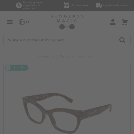
Dostarczymy w
ciągu 2–4 dni
14 dni na zwrot
Bezpłatna dostawa
roboczych
PL
Produkty
Optična okvirja
2-4 DNI