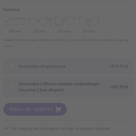
Rozmiar
145 mm
35 mm
52 mm
20 mm
Podane rozmiary mają charakter informacyjny, rzeczywiste rozmiary produktu mogą się
różnić.
Soczewka dioptryczna
+275 PLN
Soczewka z filtrem światła niebieskiego
+165 PLN
(monitor) bez dioptrii
DODAJ DO KOSZYKA
W magazynie, dostępne od ręki w naszym sklepie