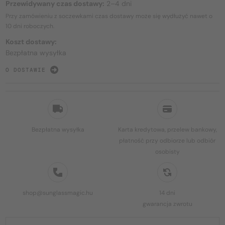
Przewidywany czas dostawy:
2–4 dni
Przy zamówieniu z soczewkami czas dostawy może się wydłużyć nawet o
10 dni
roboczych.
Koszt dostawy:
Bezpłatna wysyłka
O DOSTAWIE
Bezpłatna wysyłka
Karta kredytowa, przelew bankowy,
płatność przy odbiorze lub odbiór
osobisty
shop@sunglassmagic.hu
14 dni
gwarancja zwrotu