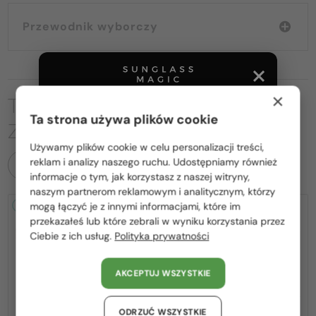
Przewodnik wyborczy
×
TO MOŻE CIĘ RÓWNIEŻ
Ta strona używa plików cookie
ZAINTERESOWAĆ
Używamy plików cookie w celu personalizacji treści,
Proszę wybierz z listy odpowiedni dla Ciebie kraj:
reklam i analizy naszego ruchu. Udostępniamy również
WSZYSTKIE PRODUKTY
informacje o tym, jak korzystasz z naszej witryny,
Polska / PL
naszym partnerom reklamowym i analitycznym, którzy
mogą łączyć je z innymi informacjami, które im
2-4 DNI
-14%
2-4 DNI
-10%
România / RO
przekazałeś lub które zebrali w wyniku korzystania przez
Ciebie z ich usług.
Polityka prywatności
Magyarország / HU
United Arab Emirates / EN
AKCEPTUJ WSZYSTKIE
Austria / AT
Niemcy / DE
—
ODRZUĆ WSZYSTKIE
Z SOCZEWKĄ MONOFOKALNĄ
Saint Laurent
Sončna očala