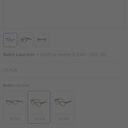
Saint Laurent
— Optična okvirja SL643 - 002 - 52
713 PLN
Kolor:
Havana
713 PLN
713 PLN
713 PLN