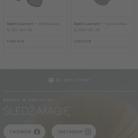
—
—
Saint Laurent
Sončna očala
Saint Laurent
Sončna očala
SL 619 - 001 - 56
SL 692 - 001 - 55
1 093 PLN
1 093 PLN
DO GÓRY STRONY
BĄDŹMY W KONTAKCIE
ŚLEDŹ MAGIĘ
FACEBOOK
INSTAGRAM