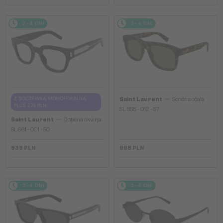
2-4 DNI
2-4 DNI
—
Z SOCZEWKĄ MONOFOKALNĄ
Saint Laurent
Sončna očala
PLUS 275 PLN
SL 558 - 012 - 57
—
Saint Laurent
Optična okvirja
SL661 - 001 - 50
939 PLN
998 PLN
2-4 DNI
2-4 DNI