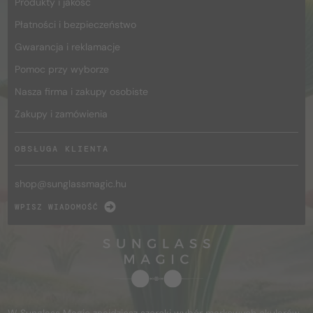
Produkty i jakość
Płatności i bezpieczeństwo
Gwarancja i reklamacje
Pomoc przy wyborze
Nasza firma i zakupy osobiste
Zakupy i zamówienia
OBSŁUGA KLIENTA
shop@
sunglassmagic.hu
WPISZ WIADOMOŚĆ
W Sunglass Magic znajdziesz szeroki wybór markowych okularów