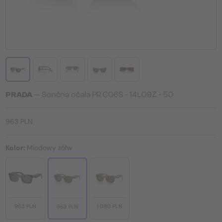
PRADA
— Sončna očala PR C06S - 14L09Z - 50
963 PLN
Kolor:
Miodowy żółw
963 PLN
1 080 PLN
963 PLN