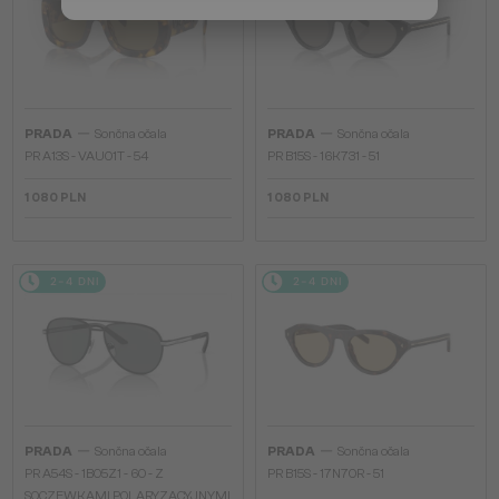
—
—
PRADA
Sončna očala
PRADA
Sončna očala
PR A13S - VAU01T - 54
PR B15S - 16K731 - 51
1 080 PLN
1 080 PLN
2-4 DNI
2-4 DNI
—
—
PRADA
Sončna očala
PRADA
Sončna očala
PR A54S - 1BO5Z1 - 60 - Z
PR B15S - 17N70R - 51
SOCZEWKAMI POLARYZACYJNYMI