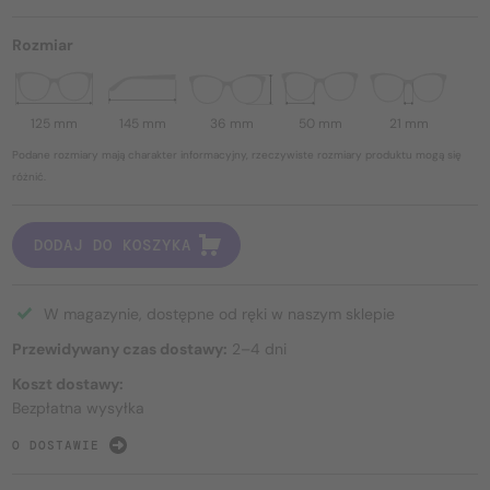
Rozmiar
125 mm
145 mm
36 mm
50 mm
21 mm
Podane rozmiary mają charakter informacyjny, rzeczywiste rozmiary produktu mogą się
różnić.
DODAJ DO KOSZYKA
W magazynie, dostępne od ręki w naszym sklepie
Przewidywany czas dostawy:
2–4 dni
Koszt dostawy:
Bezpłatna wysyłka
O DOSTAWIE