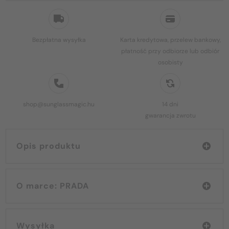
Bezpłatna wysyłka
Karta kredytowa, przelew bankowy,
płatność przy odbiorze lub odbiór
osobisty
shop@sunglassmagic.hu
14 dni
gwarancja zwrotu
Opis produktu
O marce: PRADA
Wysyłka