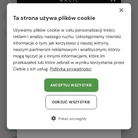
ZAINTERESOWAĆ
×
WSZYSTKIE PRODUKTY
Ta strona używa plików cookie
Używamy plików cookie w celu personalizacji treści,
Proszę wybierz z listy odpowiedni dla Ciebie kraj:
2-4 DNI
2-4 DNI
reklam i analizy naszego ruchu. Udostępniamy również
informacje o tym, jak korzystasz z naszej witryny,
Polska / PL
naszym partnerom reklamowym i analitycznym, którzy
mogą łączyć je z innymi informacjami, które im
România / RO
przekazałeś lub które zebrali w wyniku korzystania przez
Ciebie z ich usług.
Polityka prywatności
Magyarország / HU
United Arab Emirates / EN
—
—
PRADA
Sončna očala
PRADA
Sončna očala
AKCEPTUJ WSZYSTKIE
PR A17S - 15W04D - 54 - Z
PR A17S - 16K731 - 54
Austria / AT
SOCZEWKAMI POLARYZACYJNYMI
Niemcy / DE
ODRZUĆ WSZYSTKIE
1 162 PLN
1 080 PLN
Francja / FR
Pokaż szczegóły
Włochy / IT
2-4 DNI
2-4 DNI