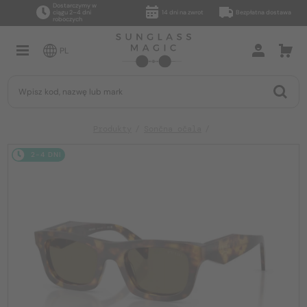
Dostarczymy w
ciągu 2–4 dni
14 dni na zwrot
Bezpłatna dostawa
roboczych
PL
Produkty
Sončna očala
2-4 DNI