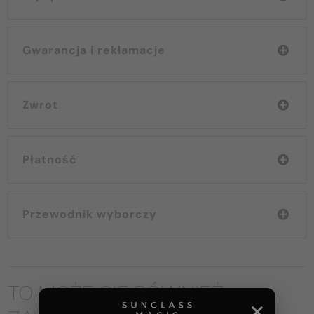
Gwarancja i reklamacje
Zwrot
Płatność
Przewodnik wyborczy
TO MOŻE CIĘ RÓWNIEŻ