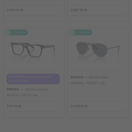
1 045 PLN
1 057 PLN
2-4 DNI
2-4 DNI
—
Z SOCZEWKĄ MONOFOKALNĄ
PRADA
Sončna očala
PLUS 275 PLN
PR A54S - 7CQ09T - 60
—
PRADA
Optična okvirja
PR A13V - 16K1O1 - 54
763 PLN
1 045 PLN