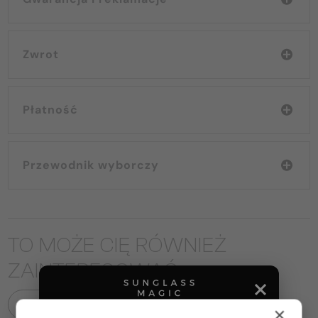
Zwrot
Płatność
Przewodnik wyborczy
TO MOŻE CIĘ RÓWNIEŻ
ZAINTERESOWAĆ
WSZYSTKIE PRODUKTY
×