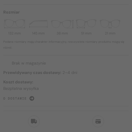
Rozmiar
132 mm
145 mm
38 mm
51 mm
21 mm
Podane rozmiary mają charakter informacyjny, rzeczywiste rozmiary produktu mogą się
różnić.
Brak w magazynie
Przewidywany czas dostawy:
2–4 dni
Koszt dostawy:
Bezpłatna wysyłka
O DOSTAWIE