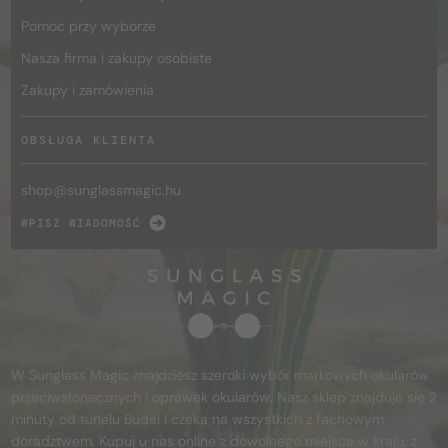
Pomoc przy wyborze
Nasza firma i zakupy osobiste
Zakupy i zamówienia
OBSŁUGA KLIENTA
shop@
sunglassmagic.hu
WPISZ WIADOMOŚĆ
W Sunglass Magic znajdziesz szeroki wybór markowych okularów
przeciwsłonecznych i oprawek okularów. Nasz sklep znajduje się 2
minuty od tunelu Budai i czeka na wszystkich z fachowym
doradztwem. Kupuj u nas online z dowolnego miejsca w kraju, z