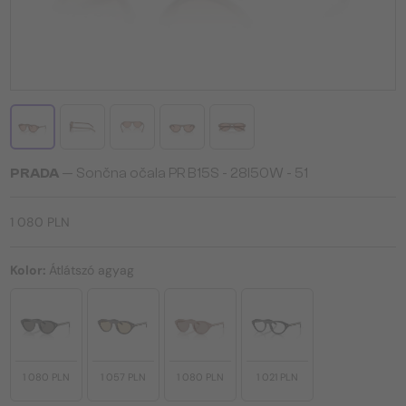
PRADA
— Sončna očala PR B15S - 28I50W - 51
1 080 PLN
Kolor:
Átlátszó agyag
1 080 PLN
1 057 PLN
1 080 PLN
1 021 PLN