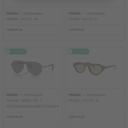
—
—
PRADA
Sončna očala
PRADA
Sončna očala
PR A13S - VAU01T - 54
PR B15S - 16K731 - 51
1 080 PLN
1 080 PLN
2-4 DNI
2-4 DNI
—
—
PRADA
Sončna očala
PRADA
Sončna očala
PR A54S - 1BO5Z1 - 60 - Z
PR B15S - 17N70R - 51
SOCZEWKAMI POLARYZACYJNYMI
1 045 PLN
1 057 PLN