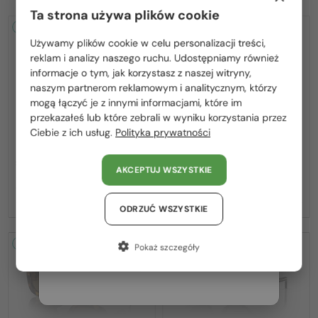
Ta strona używa plików cookie
2-4 DNI
2-4 DNI
Używamy plików cookie w celu personalizacji treści,
Proszę wybierz z listy odpowiedni dla Ciebie kraj:
reklam i analizy naszego ruchu. Udostępniamy również
informacje o tym, jak korzystasz z naszej witryny,
Polska / PL
naszym partnerom reklamowym i analitycznym, którzy
mogą łączyć je z innymi informacjami, które im
România / RO
przekazałeś lub które zebrali w wyniku korzystania przez
Ciebie z ich usług.
Polityka prywatności
Magyarország / HU
—
—
PRADA
Sončna očala
PRADA
Sončna očala
PR A17S - 15W04D - 54 - Z
PR A17S - 16K731 - 54
United Arab Emirates / EN
SOCZEWKAMI POLARYZACYJNYMI
AKCEPTUJ WSZYSTKIE
Austria / AT
1 162 PLN
1 080 PLN
Niemcy / DE
ODRZUĆ WSZYSTKIE
Francja / FR
2-4 DNI
2-4 DNI
Pokaż szczegóły
Włochy / IT