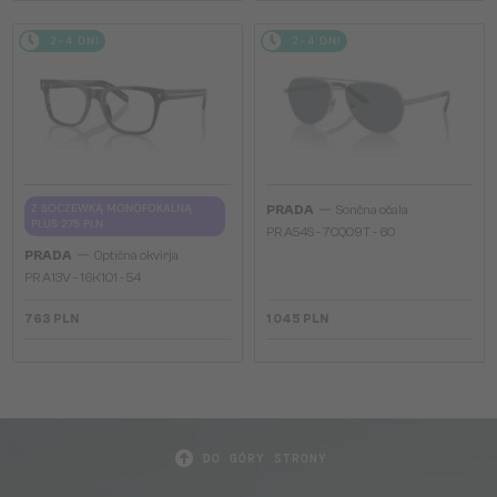
2-4 DNI
2-4 DNI
—
Z SOCZEWKĄ MONOFOKALNĄ
PRADA
Sončna očala
PLUS 275 PLN
PR A54S - 7CQ09T - 60
—
PRADA
Optična okvirja
PR A13V - 16K1O1 - 54
763 PLN
1 045 PLN
DO GÓRY STRONY