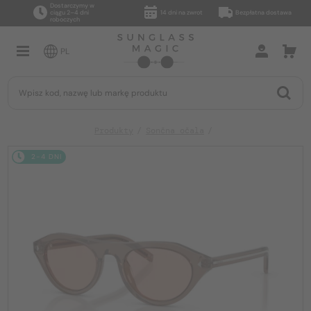
Dostarczymy w
ciągu 2–4 dni
14 dni na zwrot
Bezpłatna dostawa
roboczych
PL
Produkty
Sončna očala
2-4 DNI