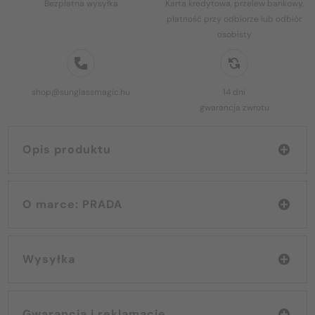
Bezpłatna wysyłka
Karta kredytowa, przelew bankowy,
płatność przy odbiorze lub odbiór
osobisty
shop@sunglassmagic.hu
14 dni
gwarancja zwrotu
Opis produktu
O marce: PRADA
Wysyłka
Gwarancja i reklamacje