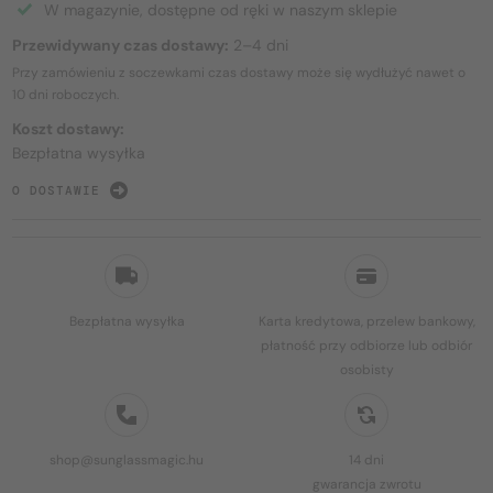
W magazynie, dostępne od ręki w naszym sklepie
Przewidywany czas dostawy:
2–4 dni
Przy zamówieniu z soczewkami czas dostawy może się wydłużyć nawet o
10 dni
roboczych.
Koszt dostawy:
Bezpłatna wysyłka
O DOSTAWIE
Bezpłatna wysyłka
Karta kredytowa, przelew bankowy,
płatność przy odbiorze lub odbiór
osobisty
shop@sunglassmagic.hu
14 dni
gwarancja zwrotu