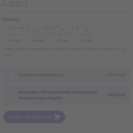
763 PLN
Rozmiar
140 mm
44 mm
53 mm
18 mm
Podane rozmiary mają charakter informacyjny, rzeczywiste rozmiary produktu mogą się
różnić.
Soczewka dioptryczna
+275 PLN
Soczewka z filtrem światła niebieskiego
+165 PLN
(monitor) bez dioptrii
DODAJ DO KOSZYKA