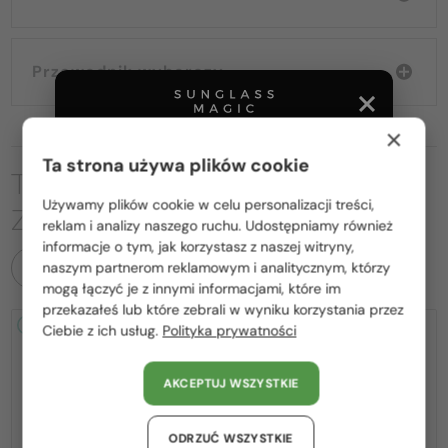
Przewodnik wyborczy
×
Ta strona używa plików cookie
TO MOŻE CIĘ RÓWNIEŻ
Używamy plików cookie w celu personalizacji treści,
ZAINTERESOWAĆ
Proszę wybierz z listy odpowiedni dla Ciebie kraj:
reklam i analizy naszego ruchu. Udostępniamy również
informacje o tym, jak korzystasz z naszej witryny,
Polska / PL
naszym partnerom reklamowym i analitycznym, którzy
WSZYSTKIE PRODUKTY
mogą łączyć je z innymi informacjami, które im
România / RO
przekazałeś lub które zebrali w wyniku korzystania przez
2-4 DNI
2-4 DNI
Ciebie z ich usług.
Polityka prywatności
Magyarország / HU
United Arab Emirates / EN
AKCEPTUJ WSZYSTKIE
Austria / AT
Niemcy / DE
ODRZUĆ WSZYSTKIE