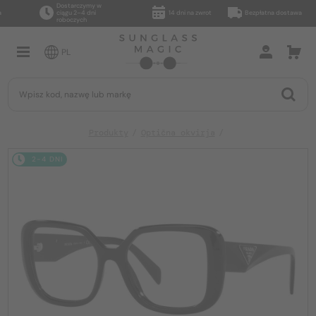
Dostarczymy w
ciągu 2–4 dni
14 dni na zwrot
Bezpłatna dostawa
roboczych
PL
Produkty
Optična okvirja
2-4 DNI