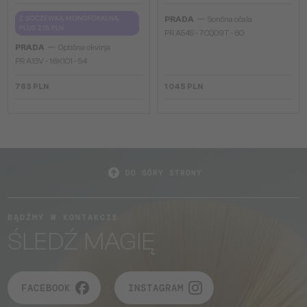
—
Z SOCZEWKĄ MONOFOKALNĄ
PRADA
Sončna očala
PLUS 275 PLN
PR A54S - 7CQ09T - 60
—
PRADA
Optična okvirja
PR A13V - 16K1O1 - 54
763 PLN
1 045 PLN
DO GÓRY STRONY
BĄDŹMY W KONTAKCIE
ŚLEDŹ MAGIĘ
FACEBOOK
INSTAGRAM