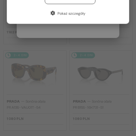
Francja / FR
—
—
PRADA
Sončna očala
PRADA
Sončna očala
Pokaż szczegóły
PR A17S - 15W04D - 54 - Z
PR A17S - 16K731 - 54
Włochy / IT
SOCZEWKAMI POLARYZACYJNYMI
1 162 PLN
1 080 PLN
2-4 DNI
2-4 DNI
—
—
PRADA
Sončna očala
PRADA
Sončna očala
PR A13S - VAU01T - 54
PR B15S - 16K731 - 51
1 080 PLN
1 080 PLN