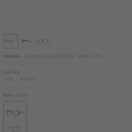
PRADA
— Optična okvirja PR 10ZV - ​1AB1O1 - ​53
845 PLN
-10%
763 PLN
Kolor:
Czarny
845 PLN
-10%