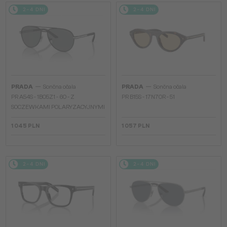
2-4 DNI
2-4 DNI
—
—
PRADA
Sončna očala
PRADA
Sončna očala
PR A54S - 1BO5Z1 - 60 - Z
PR B15S - 17N70R - 51
SOCZEWKAMI POLARYZACYJNYMI
1 045 PLN
1 057 PLN
2-4 DNI
2-4 DNI