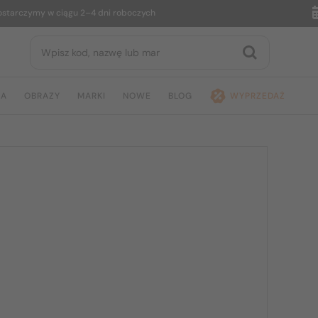
my w ciągu 2–4 dni roboczych
14 dn
JA
OBRAZY
MARKI
NOWE
BLOG
WYPRZEDAŻ