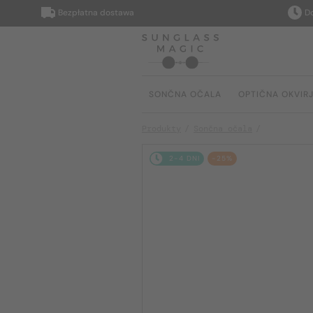
Bezpłatna dostawa
Dostarczy
SONČNA OČALA
OPTIČNA OKVIR
Produkty
Sončna očala
2-4 DNI
-25%