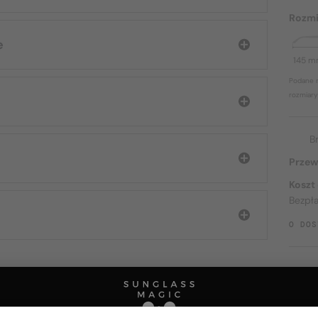
Rozmi
e
145 
Podane r
rozmiary
B
Przew
Koszt
Bezpł
O DOS