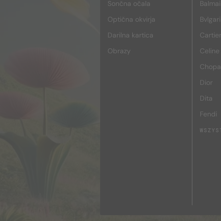
Sončna očala
Balmai
Optična okvirja
Bvlgari
Darilna kartica
Cartie
Obrazy
Celine
Chopa
Dior
Dita
Fendi
WSZYS