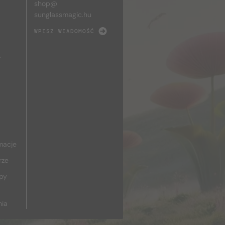
shop@
sunglassmagic.hu
WPISZ WIADOMOŚĆ
y
macje
rze
upy
nia