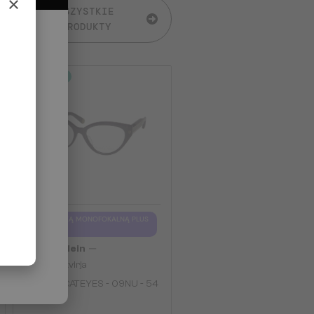
×
WSZYSTKIE
PRODUKTY
2-4 DNI
Z SOCZEWKĄ MONOFOKALNĄ PLUS
275 PLN
—
Philipp Plein
Optična okvirja
VPP052 CATEYES - 09NU - 54