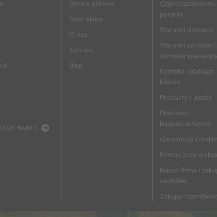
n
Strona główna
Często zadawane
pytania
Nasz sklep
Warunki dostawy
r
O nas
Warunki zwrotów i
Kontakt
zwrotów pieniędz
rd
Blog
Kontakt i obsługa
klienta
Produkty i jakość
Płatności i
bezpieczeństwo
TKIE MARKI
Gwarancja i rekla
Pomoc przy wybo
Nasza firma i zak
osobiste
Zakupy i zamówie