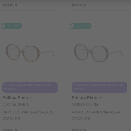
974 PLN
974 PLN
2-4 DNI
2-4 DNI
Z SOCZEWKĄ MONOFOKALNĄ PLUS
Z SOCZEWKĄ MONOFOKALNĄ PLUS
275 PLN
275 PLN
—
—
Philipp Plein
Philipp Plein
Optična okvirja
Optična okvirja
VPP053S PANORAMA LAKE -
VPP053S PANORAMA LAKE -
0728 - 56
0705 - 56
974 PLN
974 PLN