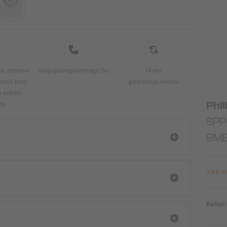
a, przelew
shop@sunglassmagic.hu
14 dni
ność przy
gwarancja zwrotu
b odbiór
Phil
ty
SPP
9MB
766 
Kolor