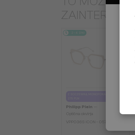
TO MOŻE CIĘ
ZAINTERES
2-4 DNI
Z SOCZEWKĄ MONOFOKALNĄ PLUS
275 PLN
—
Philipp Plein
Optična okvirja
VPP036S ICON - 0579 - 54