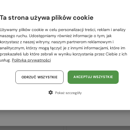
 RÓWNIEŻ
OWAĆ
Ta strona używa plików cookie
Proszę wybierz z listy odpowiedni dla Ciebie kraj:
Używamy plików cookie w celu personalizacji treści, reklam i analizy
2-4 DNI
2-4 DNI
Polska / PL
naszego ruchu. Udostępniamy również informacje o tym, jak
korzystasz z naszej witryny, naszym partnerom reklamowym i
România / RO
analitycznym, którzy mogą łączyć je z innymi informacjami, które im
przekazałeś lub które zebrali w wyniku korzystania przez Ciebie z ich
Magyarország / HU
usług.
Polityka prywatności
United Arab Emirates / EN
Austria / AT
AKCEPTUJ WSZYSTKIE
ODRZUĆ WSZYSTKIE
Niemcy / DE
Z SOCZEWKĄ MONOFOKALNĄ PLUS
Z SOCZEWKĄ MONOFOKALNĄ PLUS
Pokaż szczegóły
275 PLN
275 PLN
Francja / FR
—
—
Philipp Plein
Philipp Plein
Włochy / IT
Optična okvirja
Optična okvirja
VPP068S QUEEN - 0V64 - 57
VPP051 FLYING BUTTERFLY -
0G96 - 55