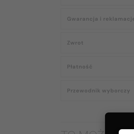
Gwarancja i reklamacj
Zwrot
Płatność
Przewodnik wyborczy