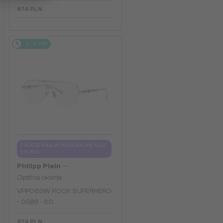
974 PLN
2-4 DNI
Z SOCZEWKĄ MONOFOKALNĄ PLUS
275 PLN
—
Philipp Plein
Optična okvirja
VPP063W ROCK SUPERHERO
- 0589 - 60
974 PLN