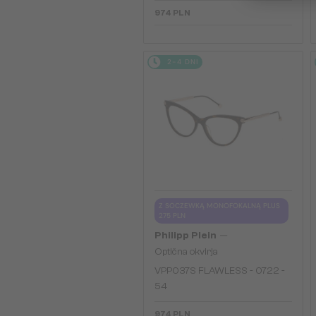
974 PLN
2-4 DNI
Z SOCZEWKĄ MONOFOKALNĄ PLUS
275 PLN
—
Philipp Plein
Optična okvirja
VPP037S FLAWLESS - 0722 -
54
974 PLN