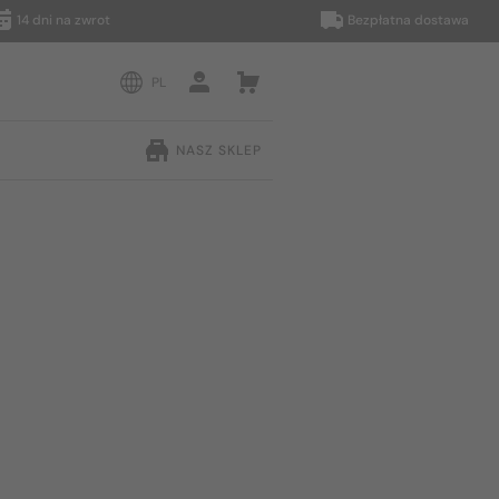
i na zwrot
Bezpłatna dostawa
PL
NASZ SKLEP