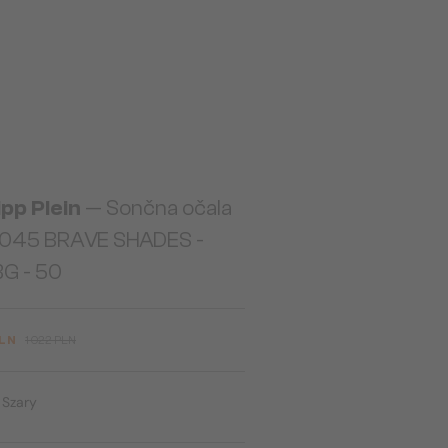
ipp Plein
— Sončna očala
045 BRAVE SHADES -
G - 50
PLN
1 022 PLN
:
Szary