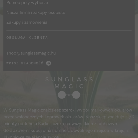
Pomoc przy wyborze
Nasza firma i zakupy osobiste
Zakupy i zamówienia
OBSŁUGA KLIENTA
shop@
sunglassmagic.hu
WPISZ WIADOMOŚĆ
W Sunglass Magic znajdziesz szeroki wybór markowych okularów
przeciwsłonecznych i oprawek okularów. Nasz sklep znajduje się 2
minuty od tunelu Budai i czeka na wszystkich z fachowym
doradztwem. Kupuj u nas online z dowolnego miejsca w kraju, z
14-dniową gwarancją zwrotu.