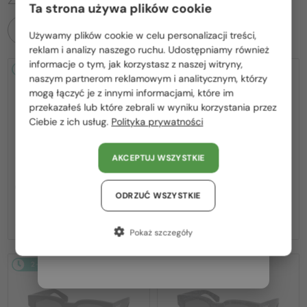
Ta strona używa plików cookie
WSZYSTKIE PRODUKTY
Używamy plików cookie w celu personalizacji treści,
Proszę wybierz z listy odpowiedni dla Ciebie kraj:
reklam i analizy naszego ruchu. Udostępniamy również
informacje o tym, jak korzystasz z naszej witryny,
2-4 DNI
2-4 DNI
Polska / PL
naszym partnerom reklamowym i analitycznym, którzy
mogą łączyć je z innymi informacjami, które im
România / RO
przekazałeś lub które zebrali w wyniku korzystania przez
Ciebie z ich usług.
Polityka prywatności
Magyarország / HU
United Arab Emirates / EN
AKCEPTUJ WSZYSTKIE
Austria / AT
—
—
Off-White
Sončna očala
Off-White
Sončna očala
OERI017 NASSAU - 1107 - 51
OERI017 NASSAU - 8507 - 51
Niemcy / DE
ODRZUĆ WSZYSTKIE
867 PLN
867 PLN
Francja / FR
Pokaż szczegóły
Włochy / IT
2-4 DNI
2-4 DNI