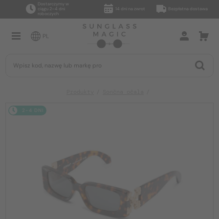
Dostarczymy w
ciągu 2–4 dni
14 dni na zwrot
Bezpłatna dostawa
roboczych
PL
Produkty
Sončna očala
2-4 DNI