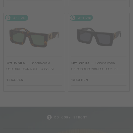
2-4 DNI
2-4 DNI
—
—
Off-White
Sončna očala
Off-White
Sončna očala
OERI049 LEONARDO - 6055 - 51
OERI060 LEONARDO - 1007 - 51
1 354 PLN
1 354 PLN
DO GÓRY STRONY