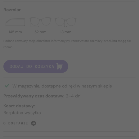
Rozmiar
145 mm
52 mm
18 mm
Podane rozmiary mają charakter informacyjny, rzeczywiste rozmiary produktu mogą się
różnić.
DODAJ DO KOSZYKA
W magazynie, dostępne od ręki w naszym sklepie
Przewidywany czas dostawy:
2–4 dni
Koszt dostawy:
Bezpłatna wysyłka
O DOSTAWIE