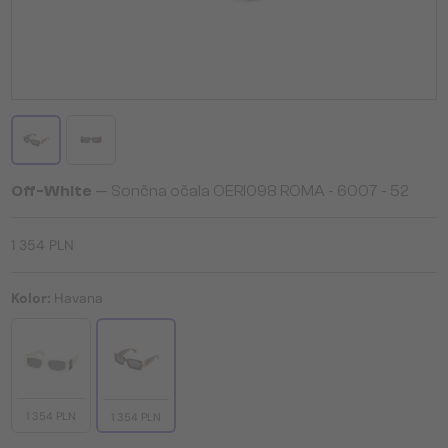
Off-White
— Sončna očala OERI098 ROMA - 6007 - 52
1 354 PLN
Kolor:
Havana
1 354 PLN
1 354 PLN