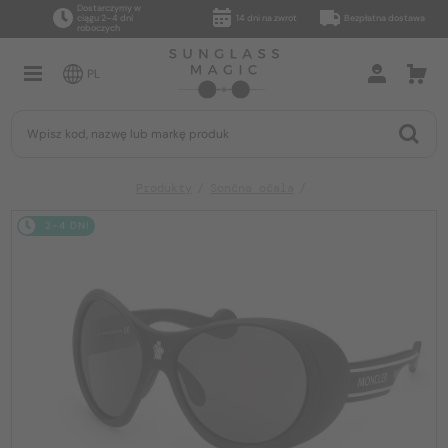
Dostarczymy w
ciągu 2–4 dni
14 dni na zwrot
Bezpłatna dostawa
roboczych
PL
Produkty
Sončna očala
2-4 DNI