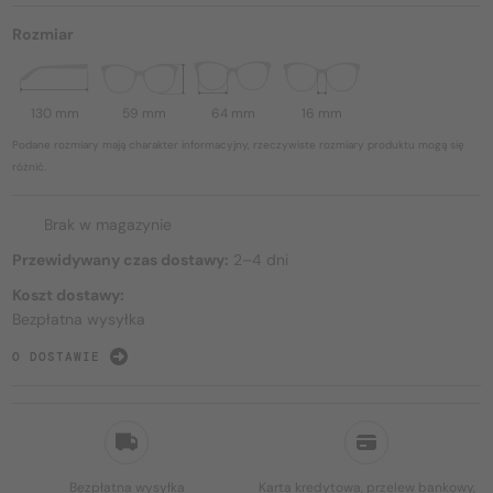
Rozmiar
130 mm
59 mm
64 mm
16 mm
Podane rozmiary mają charakter informacyjny, rzeczywiste rozmiary produktu mogą się
różnić.
Brak w magazynie
Przewidywany czas dostawy:
2–4 dni
Koszt dostawy:
Bezpłatna wysyłka
O DOSTAWIE
Bezpłatna wysyłka
Karta kredytowa, przelew bankowy,