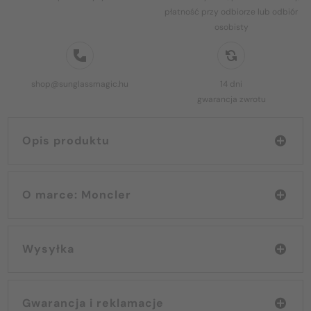
płatność przy odbiorze lub odbiór
osobisty
shop@sunglassmagic.hu
14 dni
gwarancja zwrotu
Opis produktu
O marce: Moncler
Wysyłka
Gwarancja i reklamacje