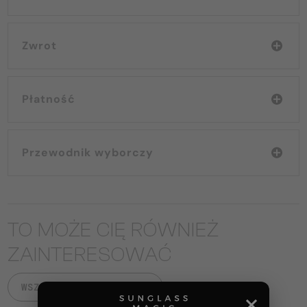
Zwrot
Płatność
Przewodnik wyborczy
TO MOŻE CIĘ RÓWNIEŻ
ZAINTERESOWAĆ
WSZYSTKIE PRODUKTY