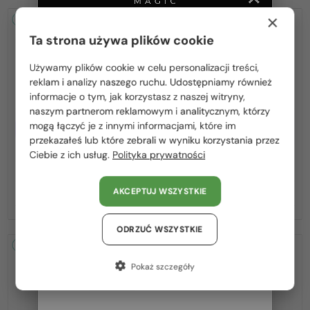
×
2-4 DNI
2-4 DNI
Ta strona używa plików cookie
Używamy plików cookie w celu personalizacji treści,
Proszę wybierz z listy odpowiedni dla Ciebie kraj:
reklam i analizy naszego ruchu. Udostępniamy również
informacje o tym, jak korzystasz z naszej witryny,
Polska / PL
naszym partnerom reklamowym i analitycznym, którzy
Z SOCZEWKĄ MONOFOKALNĄ
Z SOCZEWKĄ MONOFOKALNĄ
mogą łączyć je z innymi informacjami, które im
România / RO
PLUS 275 PLN
PLUS 275 PLN
przekazałeś lub które zebrali w wyniku korzystania przez
—
—
Moncler
Optična okvirja
Moncler
Optična okvirja
Ciebie z ich usług.
Polityka prywatności
Magyarország / HU
ML5081 - 001 - 56
ML5202 - 036 - 56
United Arab Emirates / EN
AKCEPTUJ WSZYSTKIE
545 PLN
545 PLN
Austria / AT
Niemcy / DE
ODRZUĆ WSZYSTKIE
2-4 DNI
2-4 DNI
Francja / FR
Pokaż szczegóły
Włochy / IT