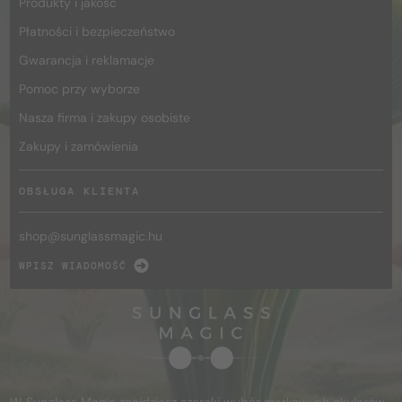
Produkty i jakość
Płatności i bezpieczeństwo
Gwarancja i reklamacje
Pomoc przy wyborze
Nasza firma i zakupy osobiste
Zakupy i zamówienia
OBSŁUGA KLIENTA
shop@
sunglassmagic.hu
WPISZ WIADOMOŚĆ
W Sunglass Magic znajdziesz szeroki wybór markowych okularów