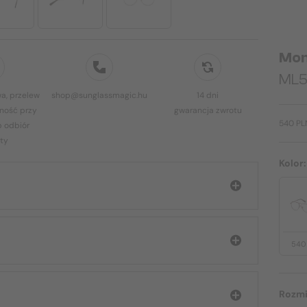
Mon
ML5
a, przelew
shop@sunglassmagic.hu
14 dni
ność przy
gwarancja zwrotu
540 PL
b odbiór
ty
Kolor
540
Rozmi