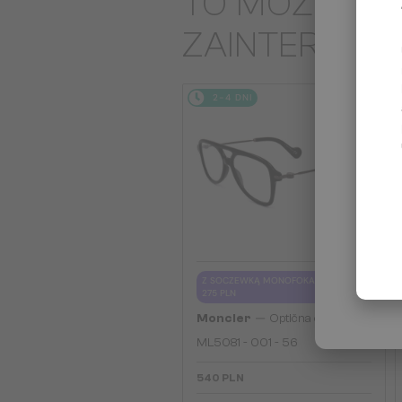
TO MOŻE CIĘ
ZAINTERES
2-4 DNI
Z SOCZEWKĄ MONOFOKALNĄ PLUS
275 PLN
—
Moncler
Optična okvirja
ML5081 - 001 - 56
540 PLN