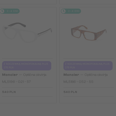
2-4 DNI
2-4 DNI
Z SOCZEWKĄ MONOFOKALNĄ PLUS
Z SOCZEWKĄ MONOFOKALNĄ PLUS
275 PLN
275 PLN
—
—
Moncler
Optična okvirja
Moncler
Optična okvirja
ML5196 - 021 - 57
ML5186 - 052 - 55
540 PLN
540 PLN