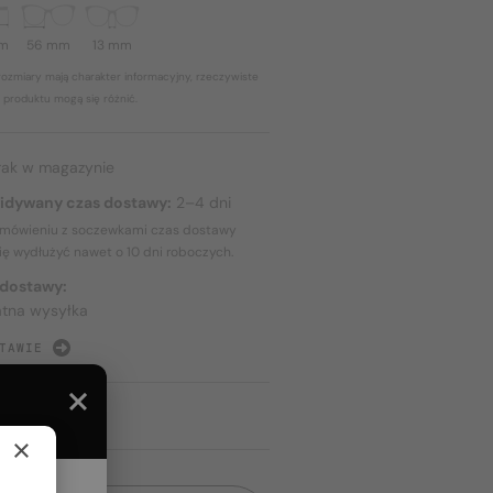
mm
56 mm
13 mm
ozmiary mają charakter informacyjny, rzeczywiste
 produktu mogą się różnić.
rak w magazynie
idywany czas dostawy:
2–4 dni
amówieniu z soczewkami czas dostawy
ię wydłużyć nawet o
10 dni
roboczych.
 dostawy:
atna wysyłka
TAWIE
×