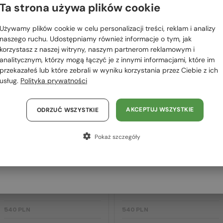
 RÓWNIEŻ
Ta strona używa plików cookie
Proszę wybierz z listy odpowiedni dla Ciebie kraj:
OWAĆ
Używamy plików cookie w celu personalizacji treści, reklam i analizy
Polska / PL
naszego ruchu. Udostępniamy również informacje o tym, jak
korzystasz z naszej witryny, naszym partnerom reklamowym i
România / RO
2-4 DNI
2-4 DNI
analitycznym, którzy mogą łączyć je z innymi informacjami, które im
przekazałeś lub które zebrali w wyniku korzystania przez Ciebie z ich
Magyarország / HU
usług.
Polityka prywatności
United Arab Emirates / EN
Austria / AT
AKCEPTUJ WSZYSTKIE
ODRZUĆ WSZYSTKIE
Niemcy / DE
Pokaż szczegóły
Francja / FR
Z SOCZEWKĄ MONOFOKALNĄ PLUS
Z SOCZEWKĄ MONOFOKALNĄ PLUS
Włochy / IT
275 PLN
275 PLN
—
—
Moncler
Optična okvirja
Moncler
Optična okvirja
ML5202 - 036 - 56
ML5197 - 021 - 54
540 PLN
540 PLN