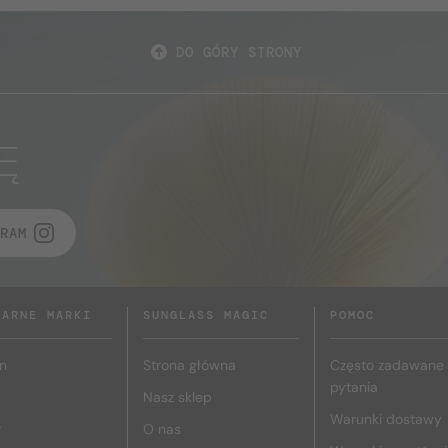
DO GÓRY STRONY
Ę
RAM
LARNE MARKI
SUNGLASS MAGIC
POMOC
n
Strona główna
Często zadawane
pytania
Nasz sklep
Warunki dostawy
r
O nas