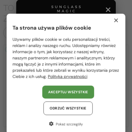
TO MOŻE CIĘ RÓWNIEŻ
ZAINTERESOWAĆ
×
Ta strona używa plików cookie
WSZYSTKIE PRODUKTY
Używamy plików cookie w celu personalizacji treści,
Proszę wybierz z listy odpowiedni dla Ciebie kraj:
reklam i analizy naszego ruchu. Udostępniamy również
2-4 DNI
2-4 DNI
informacje o tym, jak korzystasz z naszej witryny,
Polska / PL
naszym partnerom reklamowym i analitycznym, którzy
mogą łączyć je z innymi informacjami, które im
România / RO
przekazałeś lub które zebrali w wyniku korzystania przez
Ciebie z ich usług.
Polityka prywatności
Magyarország / HU
United Arab Emirates / EN
AKCEPTUJ WSZYSTKIE
—
—
MIU MIU
Sončna očala
MIU MIU
Sončna očala
Austria / AT
MU A55S - ​1BC90Q - ​57
MU 11ZS - 16K01O - 51
Niemcy / DE
ODRZUĆ WSZYSTKIE
1 362 PLN
-8%
1 256 PLN
939 PLN
Francja / FR
Pokaż szczegóły
Włochy / IT