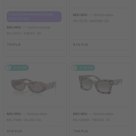
—
Z SOCZEWKĄ MONOFOKALNĄ
MIU MIU
Sončna očala
PLUS 275 PLN
MU 52YS - ​5AK06S - ​54
—
MIU MIU
Optična okvirja
MU 01YV - 26E1O1 - 53
751 PLN
974 PLN
2-4 DNI
2-4 DNI
—
—
MIU MIU
Sončna očala
MIU MIU
Sončna očala
MU 11WS - 14L20I - 54
MU 08WS - 7S00A7 - 51
974 PLN
798 PLN