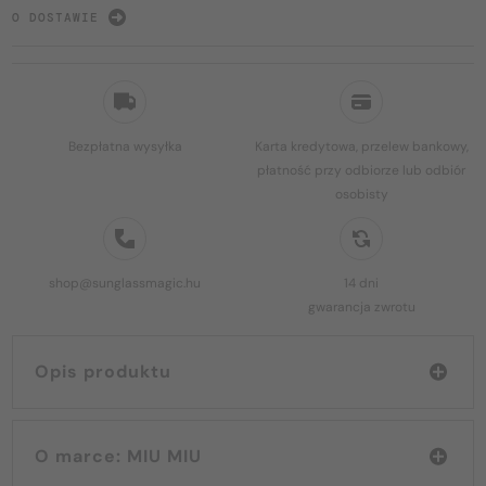
O DOSTAWIE
Bezpłatna wysyłka
Karta kredytowa, przelew bankowy,
płatność przy odbiorze lub odbiór
osobisty
shop@sunglassmagic.hu
14 dni
gwarancja zwrotu
Opis produktu
O marce: MIU MIU