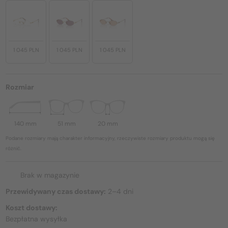
1 045 PLN
1 045 PLN
1 045 PLN
Rozmiar
140 mm
51 mm
20 mm
Podane rozmiary mają charakter informacyjny, rzeczywiste rozmiary produktu mogą się
różnić.
Brak w magazynie
Przewidywany czas dostawy:
2–4 dni
Koszt dostawy:
Bezpłatna wysyłka