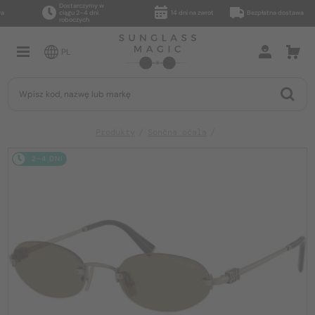
Dostarczymy w
ciągu 2–4 dni
14 dni na zwrot
Bezpłatna dostawa
roboczych
PL
Produkty
Sončna očala
2-4 DNI