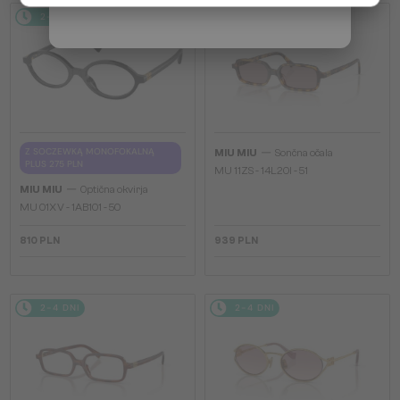
2-4 DNI
2-4 DNI
—
Z SOCZEWKĄ MONOFOKALNĄ
MIU MIU
Sončna očala
PLUS 275 PLN
MU 11ZS - 14L20I - 51
—
MIU MIU
Optična okvirja
MU 01XV - 1AB1O1 - 50
810 PLN
939 PLN
2-4 DNI
2-4 DNI