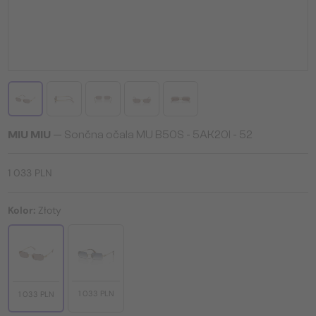
MIU MIU
— Sončna očala MU B50S - 5AK20I - 52
1 033 PLN
Kolor:
Złoty
1 033 PLN
1 033 PLN