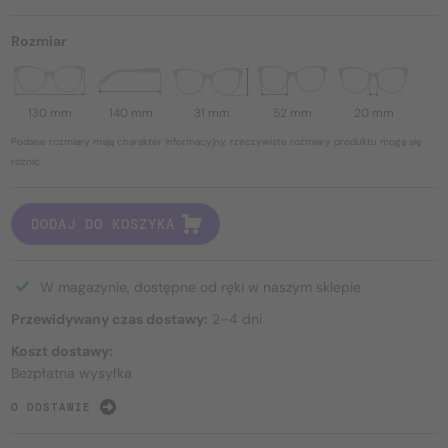
Rozmiar
130 mm
140 mm
31 mm
52 mm
20 mm
Podane rozmiary mają charakter informacyjny, rzeczywiste rozmiary produktu mogą się
różnić.
DODAJ DO KOSZYKA
W magazynie, dostępne od ręki w naszym sklepie
Przewidywany czas dostawy:
2–4 dni
Koszt dostawy:
Bezpłatna wysyłka
O DOSTAWIE