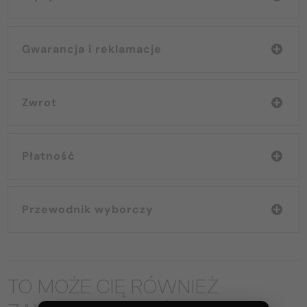
Gwarancja i reklamacje
Zwrot
Płatność
Przewodnik wyborczy
TO MOŻE CIĘ RÓWNIEŻ