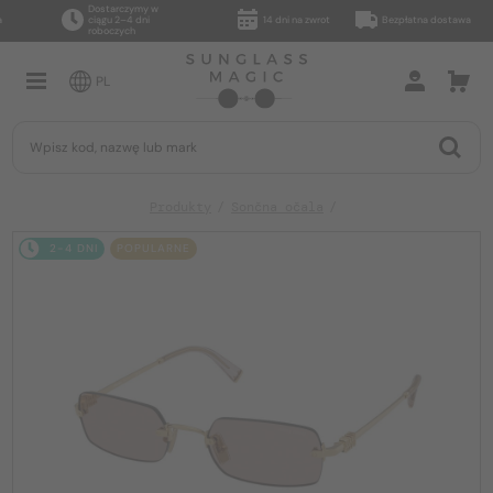
Dostarczymy w
ciągu 2–4 dni
14 dni na zwrot
Bezpłatna dostawa
roboczych
PL
Produkty
Sončna očala
2-4 DNI
POPULARNE