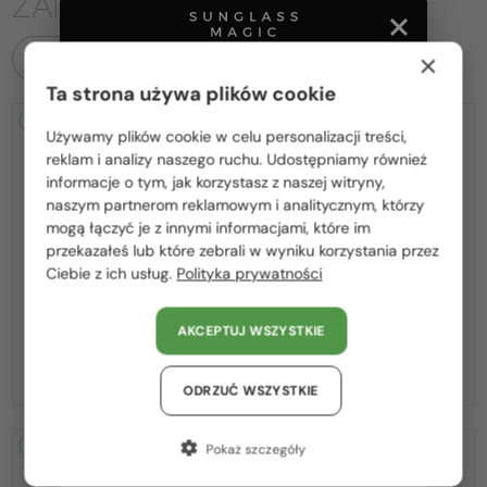
ZAINTERESOWAĆ
×
WSZYSTKIE PRODUKTY
Ta strona używa plików cookie
2-4 DNI
2-4 DNI
Używamy plików cookie w celu personalizacji treści,
Proszę wybierz z listy odpowiedni dla Ciebie kraj:
reklam i analizy naszego ruchu. Udostępniamy również
informacje o tym, jak korzystasz z naszej witryny,
Polska / PL
naszym partnerom reklamowym i analitycznym, którzy
mogą łączyć je z innymi informacjami, które im
România / RO
przekazałeś lub które zebrali w wyniku korzystania przez
Ciebie z ich usług.
Polityka prywatności
Magyarország / HU
—
—
MIU MIU
Sončna očala
MIU MIU
Sončna očala
MU A55S - ​1BC90Q - ​57
MU 11ZS - 16K01O - 51
United Arab Emirates / EN
AKCEPTUJ WSZYSTKIE
Austria / AT
1 362 PLN
-8%
1 256 PLN
939 PLN
Niemcy / DE
ODRZUĆ WSZYSTKIE
Francja / FR
2-4 DNI
2-4 DNI
Pokaż szczegóły
Włochy / IT