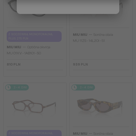
—
Z SOCZEWKĄ MONOFOKALNĄ
MIU MIU
Sončna očala
PLUS 275 PLN
MU 11ZS - 14L20I - 51
—
MIU MIU
Optična okvirja
MU 01XV - 1AB1O1 - 50
810 PLN
939 PLN
2-4 DNI
2-4 DNI
—
Z SOCZEWKĄ MONOFOKALNĄ
MIU MIU
Sončna očala