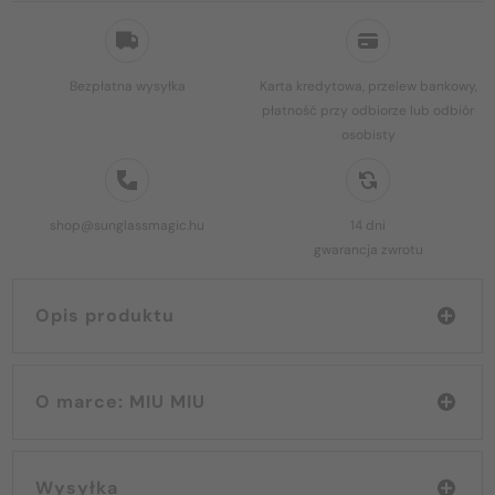
Bezpłatna wysyłka
Karta kredytowa, przelew bankowy,
płatność przy odbiorze lub odbiór
osobisty
shop@sunglassmagic.hu
14 dni
gwarancja zwrotu
Opis produktu
O marce: MIU MIU
Wysyłka