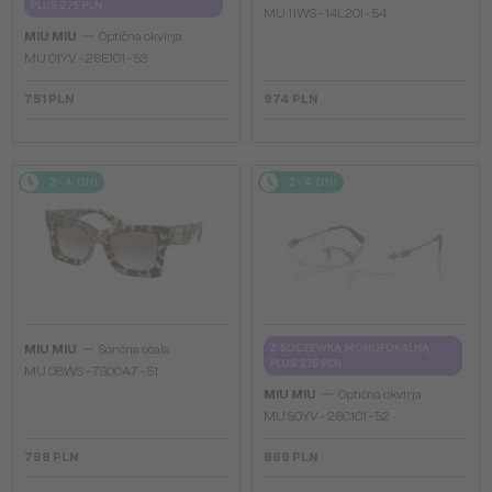
PLUS 275 PLN
MU 11WS - 14L20I - 54
—
MIU MIU
Optična okvirja
MU 01YV - 26E1O1 - 53
751 PLN
974 PLN
2-4 DNI
2-4 DNI
—
Z SOCZEWKĄ MONOFOKALNĄ
MIU MIU
Sončna očala
PLUS 275 PLN
MU 08WS - 7S00A7 - 51
—
MIU MIU
Optična okvirja
MU 50YV - 26C1O1 - 52
798 PLN
869 PLN