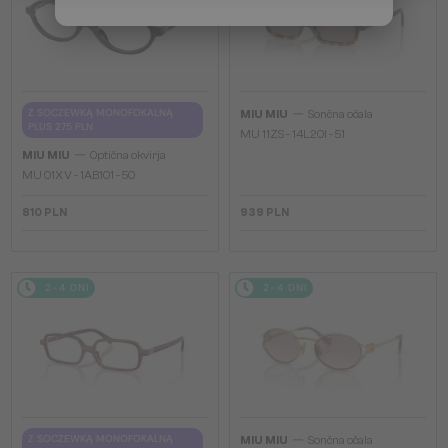
—
Z SOCZEWKĄ MONOFOKALNĄ
MIU MIU
Sončna očala
PLUS 275 PLN
MU 11ZS - 14L20I - 51
—
MIU MIU
Optična okvirja
MU 01XV - 1AB1O1 - 50
810 PLN
939 PLN
2-4 DNI
2-4 DNI
—
Z SOCZEWKĄ MONOFOKALNĄ
MIU MIU
Sončna očala