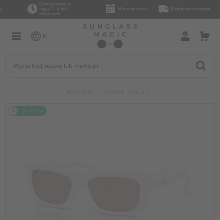
Dostarczymy w
ciągu 2–4 dni
14 dni na zwrot
Bezpłatna dostawa
roboczych
PL
Produkty
Sončna očala
2-4 DNI