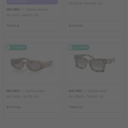
PLUS 275 PLN
MU 52YS - ​5AK06S - ​54
—
MIU MIU
Optična okvirja
MU 01YV - 26E1O1 - 53
751 PLN
974 PLN
2-4 DNI
2-4 DNI
—
—
MIU MIU
Sončna očala
MIU MIU
Sončna očala
MU 11WS - 14L20I - 54
MU 08WS - 7S00A7 - 51
974 PLN
798 PLN