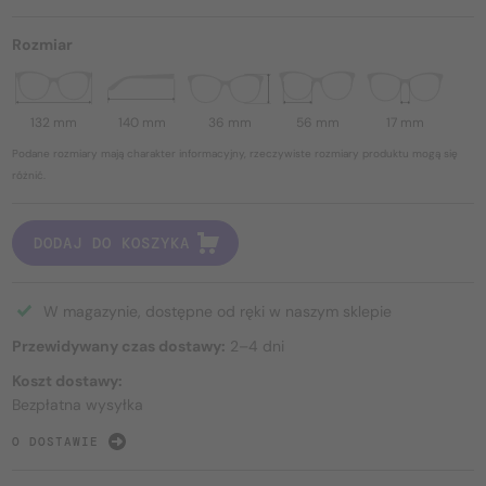
Rozmiar
132 mm
140 mm
36 mm
56 mm
17 mm
Podane rozmiary mają charakter informacyjny, rzeczywiste rozmiary produktu mogą się
różnić.
DODAJ DO KOSZYKA
W magazynie, dostępne od ręki w naszym sklepie
Przewidywany czas dostawy:
2–4 dni
Koszt dostawy:
Bezpłatna wysyłka
O DOSTAWIE