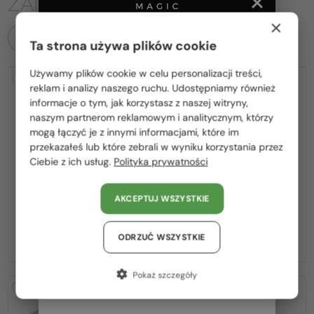
ZAINTERESOWAĆ
×
WSZYSTKIE PRODUKTY
Ta strona używa plików cookie
Używamy plików cookie w celu personalizacji treści,
2-4 DNI
2-4 DNI
Proszę wybierz z listy odpowiedni dla Ciebie kraj:
reklam i analizy naszego ruchu. Udostępniamy również
informacje o tym, jak korzystasz z naszej witryny,
Polska / PL
naszym partnerom reklamowym i analitycznym, którzy
mogą łączyć je z innymi informacjami, które im
România / RO
przekazałeś lub które zebrali w wyniku korzystania przez
Ciebie z ich usług.
Polityka prywatności
Magyarország / HU
—
—
MIU MIU
Sončna očala
MIU MIU
Sončna očala
United Arab Emirates / EN
AKCEPTUJ WSZYSTKIE
MU A55S - ​1BC90Q - ​57
MU 11ZS - 16K01O - 51
Austria / AT
1 362 PLN
Niemcy / DE
-8%
1 256 PLN
939 PLN
ODRZUĆ WSZYSTKIE
Francja / FR
Pokaż szczegóły
Włochy / IT
2-4 DNI
2-4 DNI