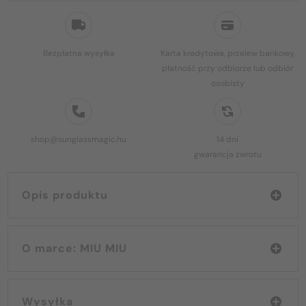
Bezpłatna wysyłka
Karta kredytowa, przelew bankowy,
płatność przy odbiorze lub odbiór
osobisty
shop@sunglassmagic.hu
14 dni
gwarancja zwrotu
Opis produktu
O marce: MIU MIU
Wysyłka