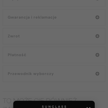
Gwarancja i reklamacje
Zwrot
Płatność
Przewodnik wyborczy
TO MOŻE CIĘ RÓWNIEŻ