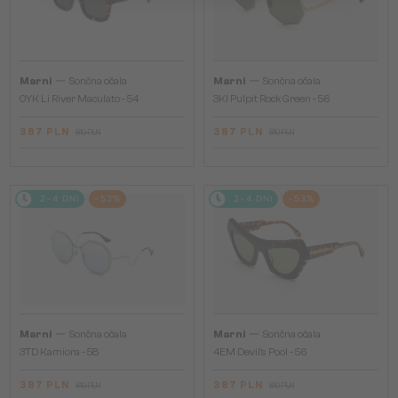
—
—
Marni
Sončna očala
Marni
Sončna očala
0YK Li River Maculato - 54
3KI Pulpit Rock Green - 56
387 PLN
387 PLN
810 PLN
810 PLN
2-4 DNI
-53%
2-4 DNI
-53%
—
—
Marni
Sončna očala
Marni
Sončna očala
3TD Kamiora - 58
4EM Devil's Pool - 56
387 PLN
387 PLN
810 PLN
810 PLN