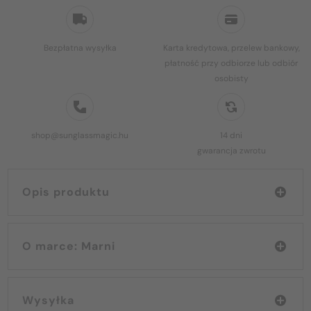
Bezpłatna wysyłka
Karta kredytowa, przelew bankowy,
płatność przy odbiorze lub odbiór
osobisty
shop@sunglassmagic.hu
14 dni
gwarancja zwrotu
Opis produktu
O marce: Marni
Wysyłka