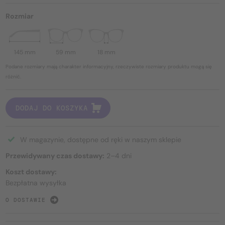
Rozmiar
145 mm
59 mm
18 mm
Podane rozmiary mają charakter informacyjny, rzeczywiste rozmiary produktu mogą się
różnić.
DODAJ DO KOSZYKA
W magazynie, dostępne od ręki w naszym sklepie
Przewidywany czas dostawy:
2–4 dni
Koszt dostawy:
Bezpłatna wysyłka
O DOSTAWIE