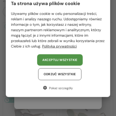
Ta strona używa plików cookie
WSZYSTKIE PRODUKTY
Używamy plików cookie w celu personalizacji treści,
Proszę wybierz z listy odpowiedni dla Ciebie kraj:
reklam i analizy naszego ruchu. Udostępniamy również
informacje o tym, jak korzystasz z naszej witryny,
2-4 DNI
-53%
2-4 DNI
-53%
Polska / PL
naszym partnerom reklamowym i analitycznym, którzy
mogą łączyć je z innymi informacjami, które im
România / RO
przekazałeś lub które zebrali w wyniku korzystania przez
Ciebie z ich usług.
Polityka prywatności
Magyarország / HU
United Arab Emirates / EN
AKCEPTUJ WSZYSTKIE
Austria / AT
—
—
Marni
Sončna očala
Marni
Sončna očala
ME641S - 218 - 54
ME641S - 212 - 54
Niemcy / DE
ODRZUĆ WSZYSTKIE
387 PLN
387 PLN
810 PLN
810 PLN
Francja / FR
Pokaż szczegóły
Włochy / IT
2-4 DNI
-53%
2-4 DNI
-53%