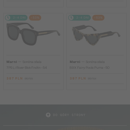
2-4 DNI
-53%
2-4 DNI
-53%
—
—
Marni
Sončna očala
Marni
Sončna očala
7P5 Li River Blck Fndtn - 54
89X Fairy Pools Puma - 50
387 PLN
387 PLN
810 PLN
810 PLN
DO GÓRY STRONY