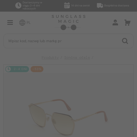
Dostarczymy w
ciągu 2–4 dni
14 dni na zwrot
Bezpłatna dostawa
roboczych
PL
Produkty
Sončna očala
2-4 DNI
-53%