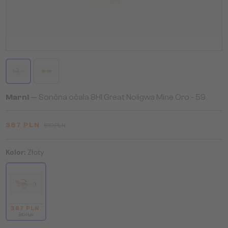
Marni
— Sončna očala 8HI Great Noligwa Mine Oro - 59
387 PLN
810 PLN
Kolor:
Złoty
387 PLN
810 PLN