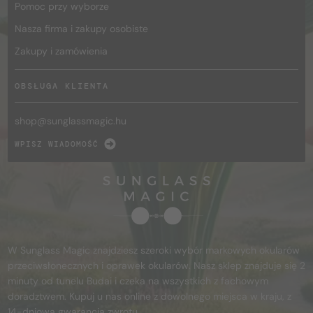
Pomoc przy wyborze
Nasza firma i zakupy osobiste
Zakupy i zamówienia
OBSŁUGA KLIENTA
shop@
sunglassmagic.hu
WPISZ WIADOMOŚĆ
W Sunglass Magic znajdziesz szeroki wybór markowych okularów
przeciwsłonecznych i oprawek okularów. Nasz sklep znajduje się 2
minuty od tunelu Budai i czeka na wszystkich z fachowym
doradztwem. Kupuj u nas online z dowolnego miejsca w kraju, z
14-dniową gwarancją zwrotu.