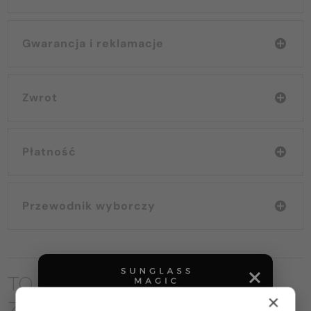
Gwarancja i reklamacje
Zwrot
Płatność
Przewodnik wyborczy
TO MOŻE CIĘ RÓWNIEŻ
×
ZAINTERESOWAĆ