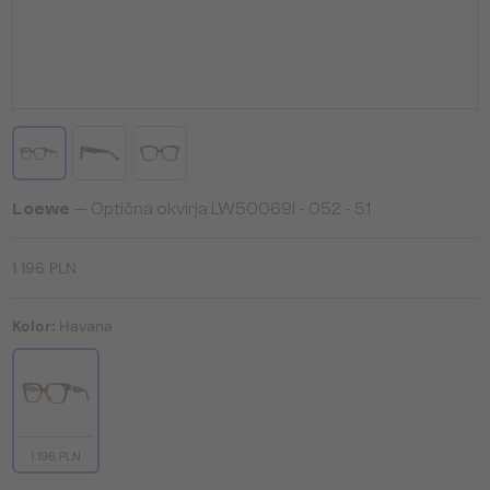
Loewe
— Optična okvirja LW50069I - 052 - 51
1 196 PLN
Kolor:
Havana
1 196 PLN