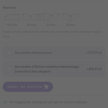
Rozmiar
140 mm
44 mm
51 mm
19 mm
Podane rozmiary mają charakter informacyjny, rzeczywiste rozmiary produktu mogą się
różnić.
Soczewka dioptryczna
+275 PLN
Soczewka z filtrem światła niebieskiego
+165 PLN
(monitor) bez dioptrii
DODAJ DO KOSZYKA
W magazynie, dostępne od ręki w naszym sklepie