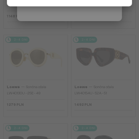
LW40036I - 53E - 50
LW40126I - 01A - 49
1 148 PLN
935 PLN
2-4 DNI
2-4 DNI
—
—
Loewe
Sončna očala
Loewe
Sončna očala
LW40130U - 25E - 49
LW40154U - 52A - 51
1 279 PLN
1 492 PLN
2-4 DNI
2-4 DNI