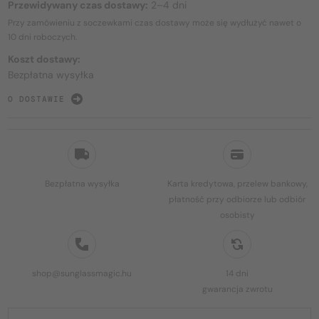
Przewidywany czas dostawy:
2–4 dni
Przy zamówieniu z soczewkami czas dostawy może się wydłużyć nawet o
10 dni
roboczych.
Koszt dostawy:
Bezpłatna wysyłka
O DOSTAWIE
Bezpłatna wysyłka
Karta kredytowa, przelew bankowy,
płatność przy odbiorze lub odbiór
osobisty
shop@sunglassmagic.hu
14 dni
gwarancja zwrotu