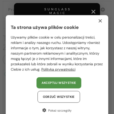
Przewodnik wyborczy
×
Ta strona używa plików cookie
TO MOŻE CIĘ RÓWNIEŻ
Używamy plików cookie w celu personalizacji treści,
Proszę wybierz z listy odpowiedni dla Ciebie kraj:
reklam i analizy naszego ruchu. Udostępniamy również
ZAINTERESOWAĆ
informacje o tym, jak korzystasz z naszej witryny,
Polska / PL
naszym partnerom reklamowym i analitycznym, którzy
mogą łączyć je z innymi informacjami, które im
WSZYSTKIE PRODUKTY
România / RO
przekazałeś lub które zebrali w wyniku korzystania przez
Ciebie z ich usług.
Polityka prywatności
Magyarország / HU
2-4 DNI
2-4 DNI
United Arab Emirates / EN
AKCEPTUJ WSZYSTKIE
Austria / AT
Niemcy / DE
ODRZUĆ WSZYSTKIE
Francja / FR
Pokaż szczegóły
—
—
Loewe
Sončna očala
Loewe
Sončna očala
Włochy / IT