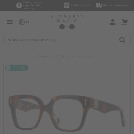
Dostarczymy w
ciągu 2–4 dni
14 dni na zwrot
Bezpłatna dostawa
roboczych
PL
Produkty
Optična okvirja
2-4 DNI