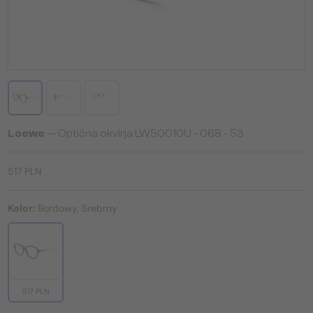
Loewe
— Optična okvirja LW50010U - 068 - 53
517 PLN
Kolor:
Bordowy, Srebrny
517 PLN