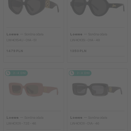
—
—
Loewe
Sončna očala
Loewe
Sončna očala
LW40154U - 01A - 51
LW40105I - 01A - 49
1 479 PLN
1 350 PLN
2-4 DNI
2-4 DNI
—
—
Loewe
Sončna očala
Loewe
Sončna očala
LW40101I - 72E - 46
LW40101I - 01A - 46