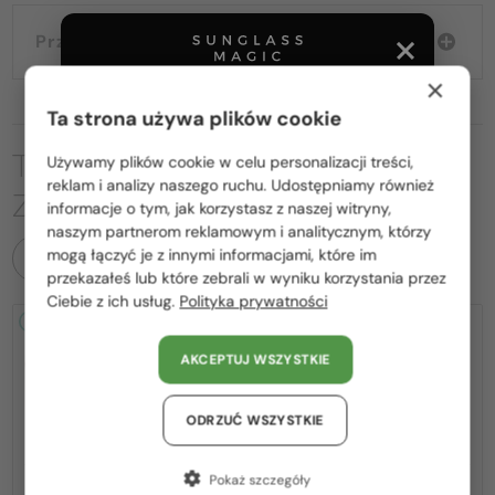
Przewodnik wyborczy
×
Ta strona używa plików cookie
TO MOŻE CIĘ RÓWNIEŻ
Używamy plików cookie w celu personalizacji treści,
Proszę wybierz z listy odpowiedni dla Ciebie kraj:
reklam i analizy naszego ruchu. Udostępniamy również
ZAINTERESOWAĆ
informacje o tym, jak korzystasz z naszej witryny,
Polska / PL
naszym partnerom reklamowym i analitycznym, którzy
mogą łączyć je z innymi informacjami, które im
WSZYSTKIE PRODUKTY
România / RO
przekazałeś lub które zebrali w wyniku korzystania przez
Ciebie z ich usług.
Polityka prywatności
Magyarország / HU
2-4 DNI
2-4 DNI
United Arab Emirates / EN
AKCEPTUJ WSZYSTKIE
Austria / AT
Niemcy / DE
ODRZUĆ WSZYSTKIE
Francja / FR
Pokaż szczegóły
—
—
Loewe
Sončna očala
Loewe
Sončna očala
Włochy / IT