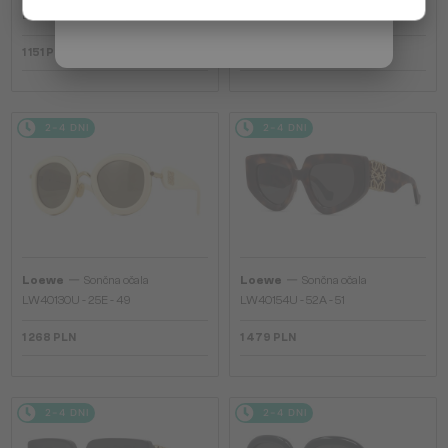
LW40036I - 53E - 50
LW40126I - 01A - 49
1 151 PLN
939 PLN
2-4 DNI
2-4 DNI
—
—
Loewe
Sončna očala
Loewe
Sončna očala
LW40130U - 25E - 49
LW40154U - 52A - 51
1 268 PLN
1 479 PLN
2-4 DNI
2-4 DNI