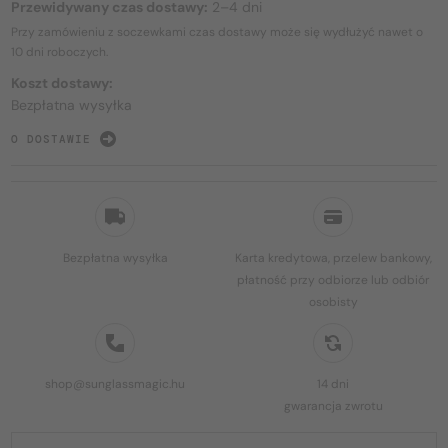
Przewidywany czas dostawy:
2–4 dni
Przy zamówieniu z soczewkami czas dostawy może się wydłużyć nawet o
10 dni
roboczych.
Koszt dostawy:
Bezpłatna wysyłka
O DOSTAWIE
Bezpłatna wysyłka
Karta kredytowa, przelew bankowy,
płatność przy odbiorze lub odbiór
osobisty
shop@sunglassmagic.hu
14 dni
gwarancja zwrotu