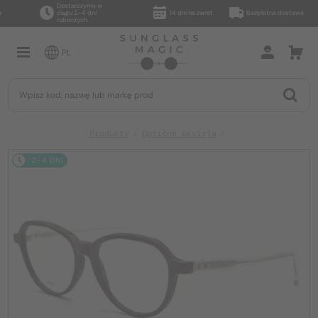
Dostarczymy w
ciągu 2–4 dni
14 dni na zwrot
Bezpłatna dostawa
roboczych
PL
Produkty
Optična okvirja
2-4 DNI