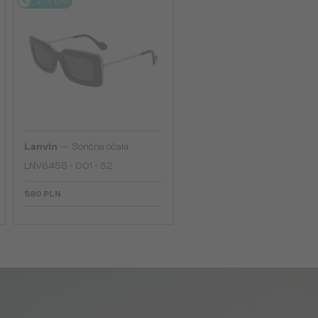
2-4 DNI
—
Lanvin
Sončna očala
LNV645S - 001 - 52
580 PLN