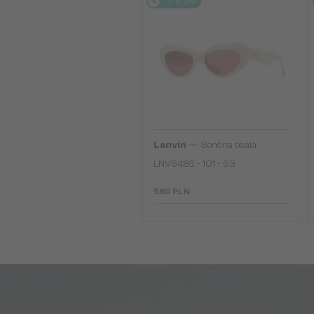
2-4 DNI
—
Lanvin
Sončna očala
LNV648S - 101 - 53
580 PLN