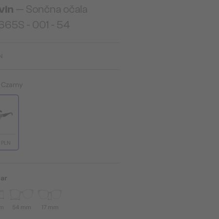
vin
— Sončna očala
665S - 001 - 54
N
:
Czarny
 PLN
ar
mm
54 mm
17 mm