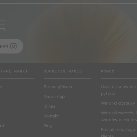
Ę
RAM
LARNE MARKI
SUNGLASS MAGIC
POMOC
n
Strona główna
Często zadawane
pytania
Nasz sklep
Warunki dostawy
r
O nas
Warunki zwrotów i
Kontakt
zwrotów pieniędz
rd
Blog
Kontakt i obsługa
klienta