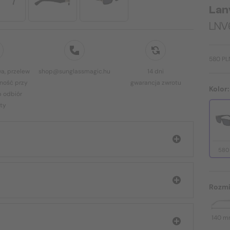
Lan
LNV
580 PL
a, przelew
shop@sunglassmagic.hu
14 dni
ność przy
gwarancja zwrotu
Kolor
b odbiór
ty
580
Rozmi
140 