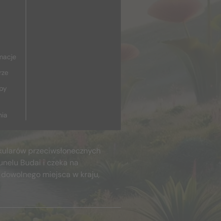
macje
rze
upy
nia
kularów przeciwsłonecznych
unelu Budai i czeka na
 dowolnego miejsca w kraju,