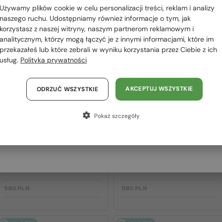
 RÓWNIEŻ
Używamy plików cookie w celu personalizacji treści, reklam i analizy
Polska / PL
OWAĆ
naszego ruchu. Udostępniamy również informacje o tym, jak
korzystasz z naszej witryny, naszym partnerom reklamowym i
România / RO
analitycznym, którzy mogą łączyć je z innymi informacjami, które im
przekazałeś lub które zebrali w wyniku korzystania przez Ciebie z ich
Magyarország / HU
2-4 DNI
2-4 DNI
usług.
Polityka prywatności
United Arab Emirates / EN
Austria / AT
AKCEPTUJ WSZYSTKIE
ODRZUĆ WSZYSTKIE
Niemcy / DE
Pokaż szczegóły
Francja / FR
Włochy / IT
—
—
Lanvin
Sončna očala
Lanvin
Sončna očala
LNV652S - 001 - 55
LNV649S - 234 - 50
580 PLN
580 PLN