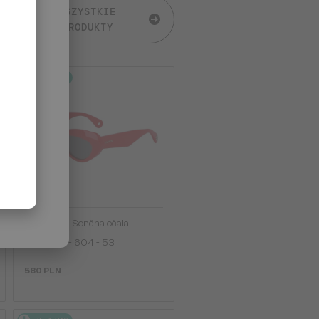
WSZYSTKIE
PRODUKTY
2-4 DNI
—
Lanvin
Sončna očala
LNV648S - 604 - 53
580 PLN