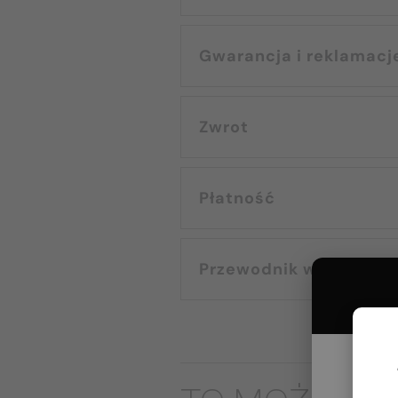
Gwarancja i reklamacj
Zwrot
Płatność
Przewodnik wyborczy