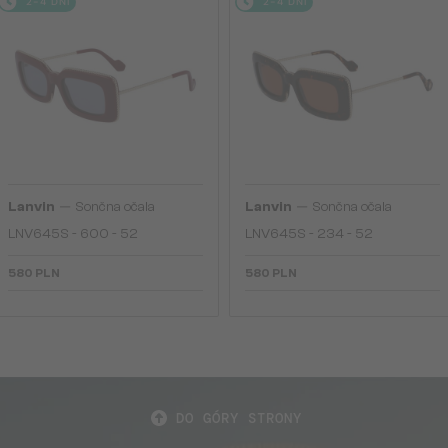
2-4 DNI
2-4 DNI
—
—
Lanvin
Sončna očala
Lanvin
Sončna očala
LNV645S - 600 - 52
LNV645S - 234 - 52
580 PLN
580 PLN
DO GÓRY STRONY