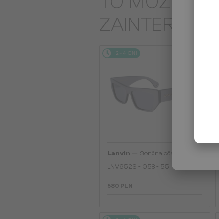
TO MOŻE CIĘ
ZAINTERES
2-4 DNI
—
Lanvin
Sončna očala
LNV652S - 058 - 55
580 PLN