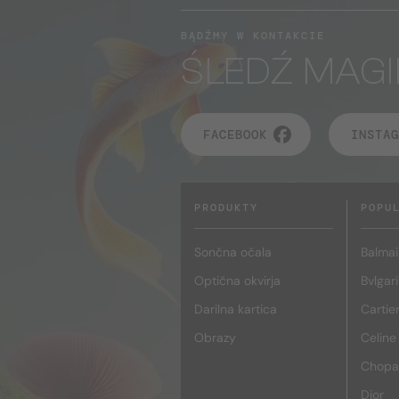
BĄDŹMY W KONTAKCIE
ŚLEDŹ MAGI
FACEBOOK
INSTAG
PRODUKTY
POPU
Sončna očala
Balmai
Optična okvirja
Bvlgari
Darilna kartica
Cartie
Obrazy
Celine
Chopa
Dior