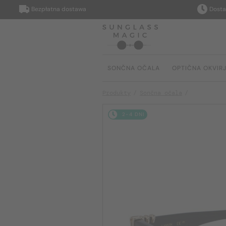
Bezpłatna dostawa
Dostarczym
SONČNA OČALA
OPTIČNA OKVIR
Produkty
Sončna očala
2-4 DNI