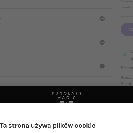
Podane r
rozmiary
e
D
W
n
Przew
Koszt
Bezpł
O DOS
Ta strona używa plików cookie
Proszę wybierz z listy odpowiedni dla Ciebie kraj: