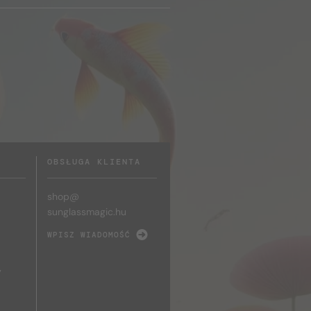
OBSŁUGA KLIENTA
shop@
sunglassmagic.hu
WPISZ WIADOMOŚĆ
y