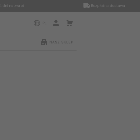
 na zwrot
Bezpłatna dostawa
PL
NASZ SKLEP