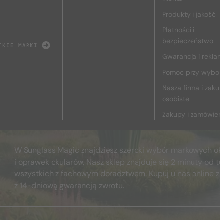
Produkty i jakość
Płatności i
bezpieczeństwo
TKIE MARKI
Gwarancja i rekla
Pomoc przy wybo
Nasza firma i zak
osobiste
Zakupy i zamówie
W Sunglass Magic znajdziesz szeroki wybór markowych o
i oprawek okularów. Nasz sklep znajduje się 2 minuty od t
wszystkich z fachowym doradztwem. Kupuj u nas online z
z 14-dniową gwarancją zwrotu.