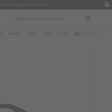
y w ciągu 2–4 dni roboczych
14 dni
JA
OBRAZY
MARKI
NOWE
BLOG
WYPRZEDAŻ