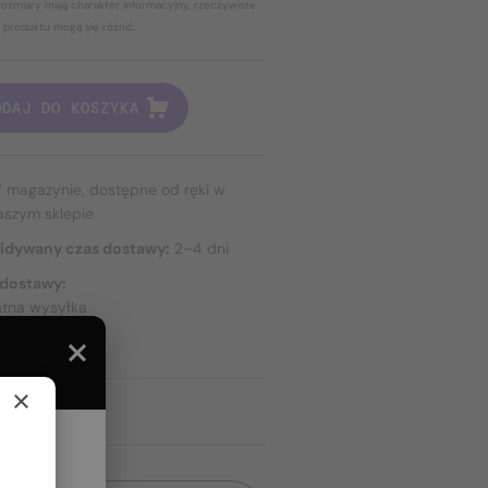
ozmiary mają charakter informacyjny, rzeczywiste
 produktu mogą się różnić.
ODAJ DO KOSZYKA
 magazynie, dostępne od ręki w
aszym sklepie
idywany czas dostawy:
2–4 dni
 dostawy:
atna wysyłka
TAWIE
×