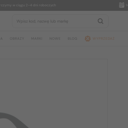
my w ciągu 2–4 dni roboczych
14 dni
JA
OBRAZY
MARKI
NOWE
BLOG
WYPRZEDAŻ