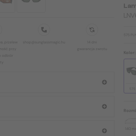
Lan
LNV6
575 PL
a, przelew
shop@sunglassmagic.hu
14 dni
ność przy
gwarancja zwrotu
Kolor
b odbiór
ty
575
Rozmi
140 