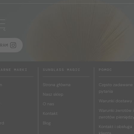
Ę
RAM
LARNE MARKI
SUNGLASS MAGIC
POMOC
n
Strona główna
Często zadawane
pytania
Nasz sklep
Warunki dostawy
r
O nas
Warunki zwrotów i
Kontakt
zwrotów pieniędz
rd
Blog
Kontakt i obsługa
klienta