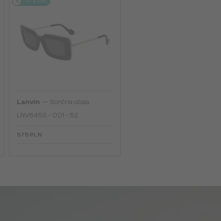
2-4 DNI
—
Lanvin
Sončna očala
LNV645S - 001 - 52
575 PLN