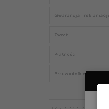
Gwarancja i reklamacj
Zwrot
Płatność
Przewodnik wyborczy