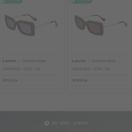
2-4 DNI
2-4 DNI
—
—
Lanvin
Sončna očala
Lanvin
Sončna očala
LNV645S - 600 - 52
LNV645S - 234 - 52
575 PLN
575 PLN
DO GÓRY STRONY