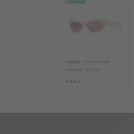
2-4 DNI
—
Lanvin
Sončna očala
LNV648S - 101 - 53
575 PLN