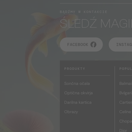
BĄDŹMY W KONTAKCIE
ŚLEDŹ MAGI
FACEBOOK
INSTAG
PRODUKTY
POPU
Sončna očala
Balmai
Optična okvirja
Bvlgari
Darilna kartica
Cartie
Obrazy
Celine
Chopa
Dior