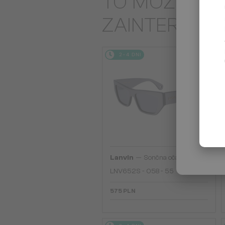
TO MOŻE CIĘ
ZAINTERES
2-4 DNI
—
Lanvin
Sončna očala
LNV652S - 058 - 55
575 PLN