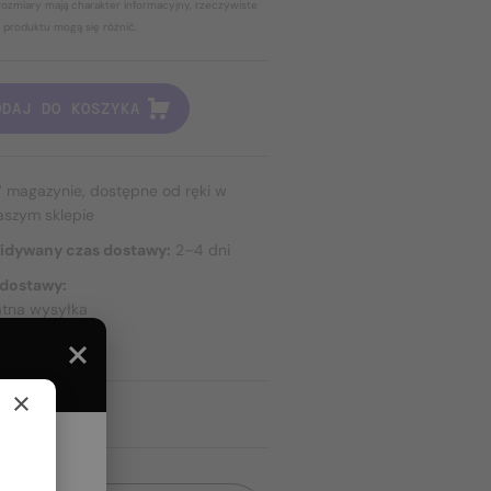
ozmiary mają charakter informacyjny, rzeczywiste
 produktu mogą się różnić.
ODAJ DO KOSZYKA
 magazynie, dostępne od ręki w
aszym sklepie
idywany czas dostawy:
2–4 dni
 dostawy:
atna wysyłka
TAWIE
×