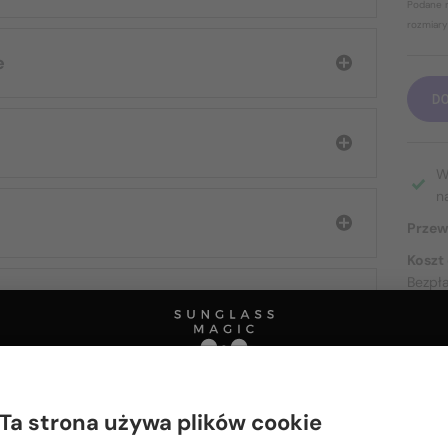
Podane r
rozmiary
e
D
W
n
Przew
Koszt
Bezpł
O DOS
Ta strona używa plików cookie
Proszę wybierz z listy odpowiedni dla Ciebie kraj: