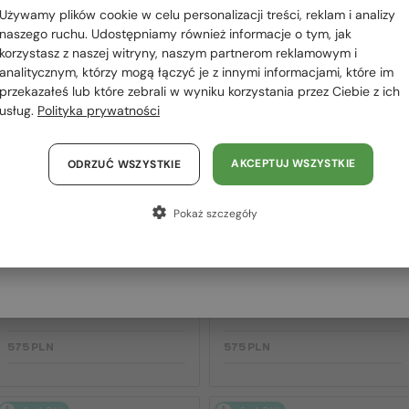
 RÓWNIEŻ
Używamy plików cookie w celu personalizacji treści, reklam i analizy
Polska / PL
OWAĆ
naszego ruchu. Udostępniamy również informacje o tym, jak
korzystasz z naszej witryny, naszym partnerom reklamowym i
România / RO
analitycznym, którzy mogą łączyć je z innymi informacjami, które im
przekazałeś lub które zebrali w wyniku korzystania przez Ciebie z ich
Magyarország / HU
2-4 DNI
2-4 DNI
usług.
Polityka prywatności
United Arab Emirates / EN
Austria / AT
AKCEPTUJ WSZYSTKIE
ODRZUĆ WSZYSTKIE
Niemcy / DE
Pokaż szczegóły
Francja / FR
Włochy / IT
—
—
Lanvin
Sončna očala
Lanvin
Sončna očala
LNV652S - 001 - 55
LNV649S - 234 - 50
575 PLN
575 PLN