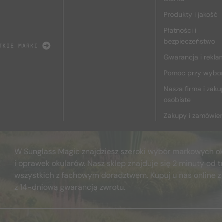
Produkty i jakość
Płatności i
bezpieczeństwo
TKIE MARKI
Gwarancja i rekla
Pomoc przy wybo
Nasza firma i zak
osobiste
Zakupy i zamówie
W Sunglass Magic znajdziesz szeroki wybór markowych o
i oprawek okularów. Nasz sklep znajduje się 2 minuty od t
wszystkich z fachowym doradztwem. Kupuj u nas online z
z 14-dniową gwarancją zwrotu.