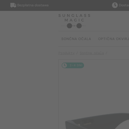
Bezpłatna dostawa
Dostarczy
SONČNA OČALA
OPTIČNA OKVIR
Produkty
Sončna očala
2-4 DNI