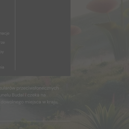
macje
rze
upy
nia
kularów przeciwsłonecznych
unelu Budai i czeka na
 dowolnego miejsca w kraju,