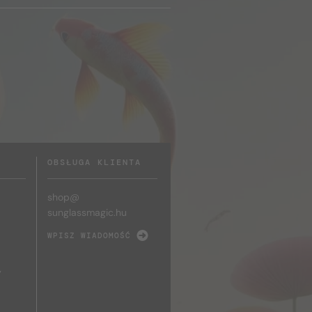
OBSŁUGA KLIENTA
shop@
sunglassmagic.hu
WPISZ WIADOMOŚĆ
y