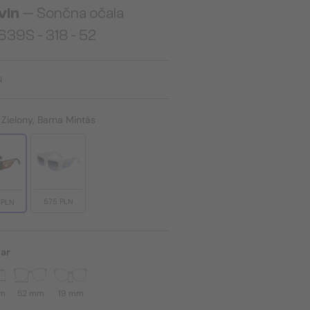
vin
— Sončna očala
39S - 318 - 52
N
:
Zielony, Barna Mintás
575 PLN
 PLN
ar
mm
52 mm
19 mm