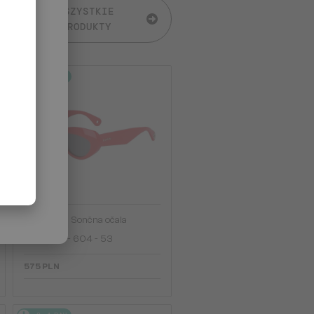
WSZYSTKIE
PRODUKTY
2-4 DNI
—
Lanvin
Sončna očala
LNV648S - 604 - 53
575 PLN