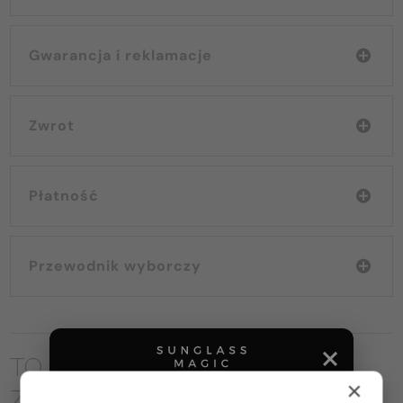
Gwarancja i reklamacje
Zwrot
Płatność
Przewodnik wyborczy
TO MOŻE CIĘ RÓWNIEŻ
×
ZAINTERESOWAĆ