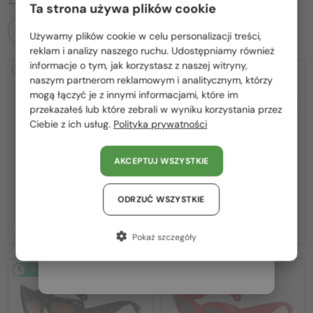
Ta strona używa plików cookie
WSZYSTKIE PRODUKTY
Używamy plików cookie w celu personalizacji treści,
Proszę wybierz z listy odpowiedni dla Ciebie kraj:
reklam i analizy naszego ruchu. Udostępniamy również
informacje o tym, jak korzystasz z naszej witryny,
2-4 DNI
2-4 DNI
Polska / PL
naszym partnerom reklamowym i analitycznym, którzy
mogą łączyć je z innymi informacjami, które im
România / RO
przekazałeś lub które zebrali w wyniku korzystania przez
Ciebie z ich usług.
Polityka prywatności
Magyarország / HU
United Arab Emirates / EN
AKCEPTUJ WSZYSTKIE
Austria / AT
—
—
Lanvin
Sončna očala
Lanvin
Sončna očala
LNV652S - 058 - 55
LNV652S - 001 - 55
Niemcy / DE
ODRZUĆ WSZYSTKIE
580 PLN
580 PLN
Francja / FR
Pokaż szczegóły
Włochy / IT
2-4 DNI
2-4 DNI