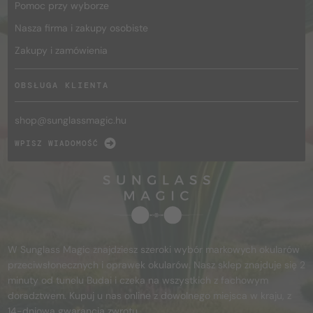
Pomoc przy wyborze
Nasza firma i zakupy osobiste
Zakupy i zamówienia
OBSŁUGA KLIENTA
shop@
sunglassmagic.hu
WPISZ WIADOMOŚĆ
W Sunglass Magic znajdziesz szeroki wybór markowych okularów
przeciwsłonecznych i oprawek okularów. Nasz sklep znajduje się 2
minuty od tunelu Budai i czeka na wszystkich z fachowym
doradztwem. Kupuj u nas online z dowolnego miejsca w kraju, z
14-dniową gwarancją zwrotu.