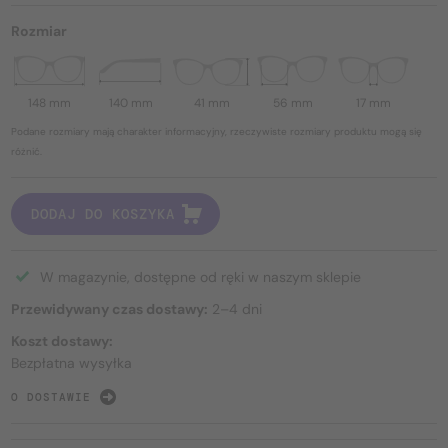
Rozmiar
148 mm
140 mm
41 mm
56 mm
17 mm
Podane rozmiary mają charakter informacyjny, rzeczywiste rozmiary produktu mogą się
różnić.
DODAJ DO KOSZYKA
W magazynie, dostępne od ręki w naszym sklepie
Przewidywany czas dostawy:
2–4 dni
Koszt dostawy:
Bezpłatna wysyłka
O DOSTAWIE