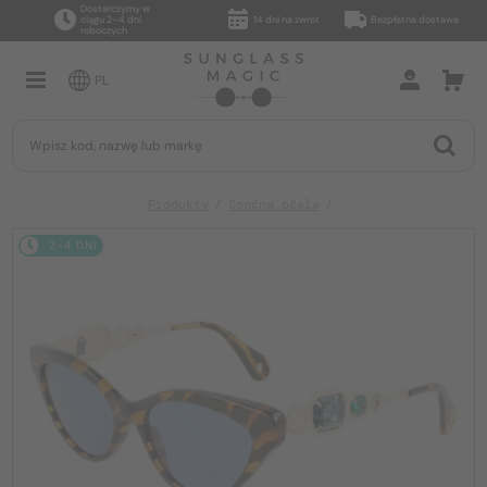
Dostarczymy w
ciągu 2–4 dni
14 dni na zwrot
Bezpłatna dostawa
roboczych
PL
Produkty
Sončna očala
2-4 DNI