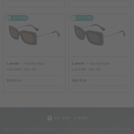
2-4 DNI
2-4 DNI
—
—
Lanvin
Sončna očala
Lanvin
Sončna očala
LNV645S - 234 - 52
LNV645S - 001 - 52
580 PLN
580 PLN
DO GÓRY STRONY