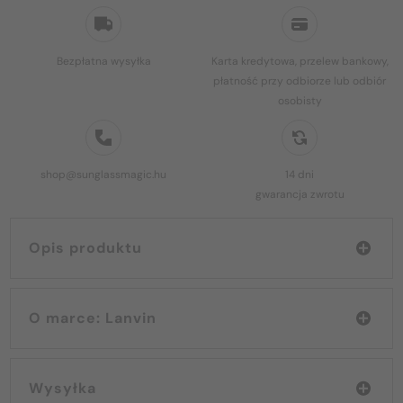
Bezpłatna wysyłka
Karta kredytowa, przelew bankowy,
płatność przy odbiorze lub odbiór
osobisty
shop@sunglassmagic.hu
14 dni
gwarancja zwrotu
Opis produktu
O marce: Lanvin
Wysyłka