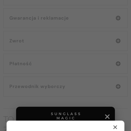
Gwarancja i reklamacje
Zwrot
Płatność
Przewodnik wyborczy
TO MOŻE CIĘ RÓWNIEŻ
×
ZAINTERESOWAĆ