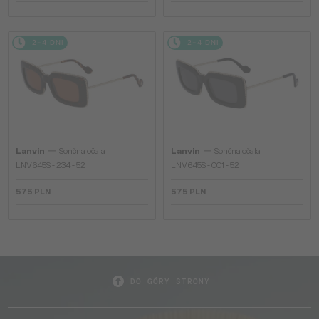
2-4 DNI
2-4 DNI
—
—
Lanvin
Sončna očala
Lanvin
Sončna očala
LNV645S - 234 - 52
LNV645S - 001 - 52
575 PLN
575 PLN
DO GÓRY STRONY