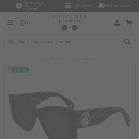
Dostarczymy w
ciągu 2–4 dni
14 dni na zwrot
Bezpłatna dostawa
roboczych
PL
Produkty
Sončna očala
2-4 DNI