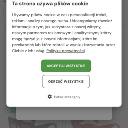
Ta strona używa plików cookie
WSZYSTKIE PRODUKTY
Używamy plików cookie w celu personalizacji treści,
Proszę wybierz z listy odpowiedni dla Ciebie kraj:
reklam i analizy naszego ruchu. Udostępniamy również
informacje o tym, jak korzystasz z naszej witryny,
2-4 DNI
2-4 DNI
Polska / PL
naszym partnerom reklamowym i analitycznym, którzy
mogą łączyć je z innymi informacjami, które im
România / RO
przekazałeś lub które zebrali w wyniku korzystania przez
Ciebie z ich usług.
Polityka prywatności
Magyarország / HU
United Arab Emirates / EN
AKCEPTUJ WSZYSTKIE
Austria / AT
—
—
Lanvin
Sončna očala
Lanvin
Sončna očala
LNV652S - 058 - 55
LNV652S - 001 - 55
Niemcy / DE
ODRZUĆ WSZYSTKIE
575 PLN
575 PLN
Francja / FR
Pokaż szczegóły
Włochy / IT
2-4 DNI
2-4 DNI