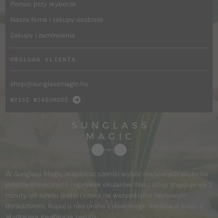
Pomoc przy wyborze
Nasza firma i zakupy osobiste
Zakupy i zamówienia
OBSŁUGA KLIENTA
shop@
sunglassmagic.hu
WPISZ WIADOMOŚĆ
W Sunglass Magic znajdziesz szeroki wybór markowych okularów
przeciwsłonecznych i oprawek okularów. Nasz sklep znajduje się 2
minuty od tunelu Budai i czeka na wszystkich z fachowym
doradztwem. Kupuj u nas online z dowolnego miejsca w kraju, z
14-dniową gwarancją zwrotu.