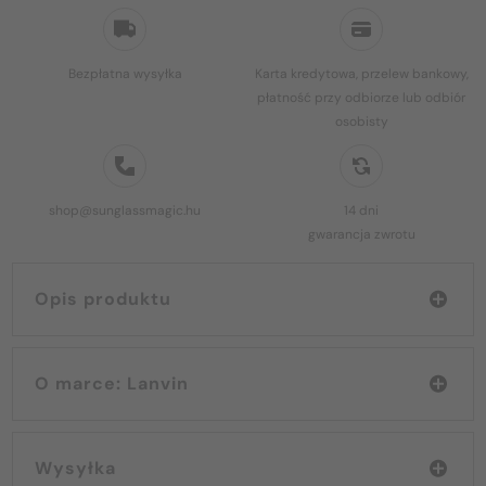
Bezpłatna wysyłka
Karta kredytowa, przelew bankowy,
płatność przy odbiorze lub odbiór
osobisty
shop@sunglassmagic.hu
14 dni
gwarancja zwrotu
Opis produktu
O marce: Lanvin
Wysyłka