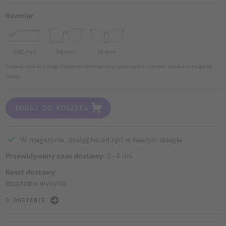
Rozmiar
140 mm
54 mm
19 mm
Podane rozmiary mają charakter informacyjny, rzeczywiste rozmiary produktu mogą się
różnić.
DODAJ DO KOSZYKA
W magazynie, dostępne od ręki w naszym sklepie
Przewidywany czas dostawy:
2–4 dni
Koszt dostawy:
Bezpłatna wysyłka
O DOSTAWIE