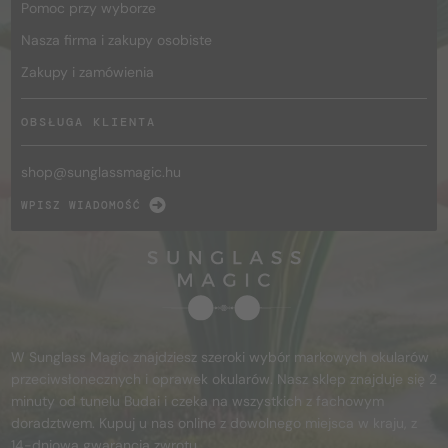
Pomoc przy wyborze
Nasza firma i zakupy osobiste
Zakupy i zamówienia
OBSŁUGA KLIENTA
shop@
sunglassmagic.hu
WPISZ WIADOMOŚĆ
W Sunglass Magic znajdziesz szeroki wybór markowych okularów
przeciwsłonecznych i oprawek okularów. Nasz sklep znajduje się 2
minuty od tunelu Budai i czeka na wszystkich z fachowym
doradztwem. Kupuj u nas online z dowolnego miejsca w kraju, z
14-dniową gwarancją zwrotu.