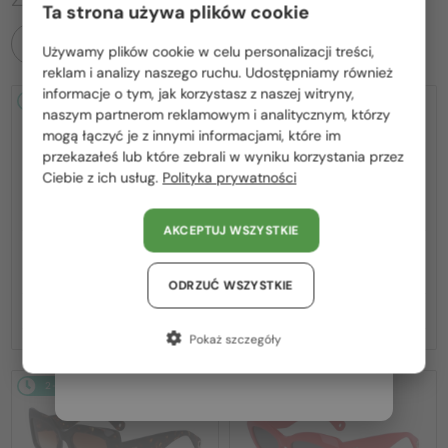
Ta strona używa plików cookie
WSZYSTKIE PRODUKTY
Używamy plików cookie w celu personalizacji treści,
Proszę wybierz z listy odpowiedni dla Ciebie kraj:
reklam i analizy naszego ruchu. Udostępniamy również
informacje o tym, jak korzystasz z naszej witryny,
2-4 DNI
2-4 DNI
Polska / PL
naszym partnerom reklamowym i analitycznym, którzy
mogą łączyć je z innymi informacjami, które im
România / RO
przekazałeś lub które zebrali w wyniku korzystania przez
Ciebie z ich usług.
Polityka prywatności
Magyarország / HU
United Arab Emirates / EN
AKCEPTUJ WSZYSTKIE
Austria / AT
—
—
Lanvin
Sončna očala
Lanvin
Sončna očala
LNV652S - 058 - 55
LNV652S - 001 - 55
Niemcy / DE
ODRZUĆ WSZYSTKIE
580 PLN
580 PLN
Francja / FR
Pokaż szczegóły
Włochy / IT
2-4 DNI
2-4 DNI