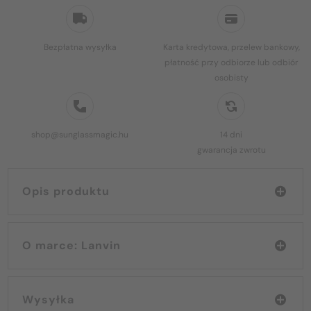
Bezpłatna wysyłka
Karta kredytowa, przelew bankowy,
płatność przy odbiorze lub odbiór
osobisty
shop@sunglassmagic.hu
14 dni
gwarancja zwrotu
Opis produktu
O marce: Lanvin
Wysyłka