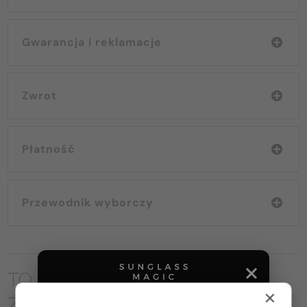
Gwarancja i reklamacje
Zwrot
Płatność
Przewodnik wyborczy
TO MOŻE CIĘ RÓWNIEŻ
×
ZAINTERESOWAĆ