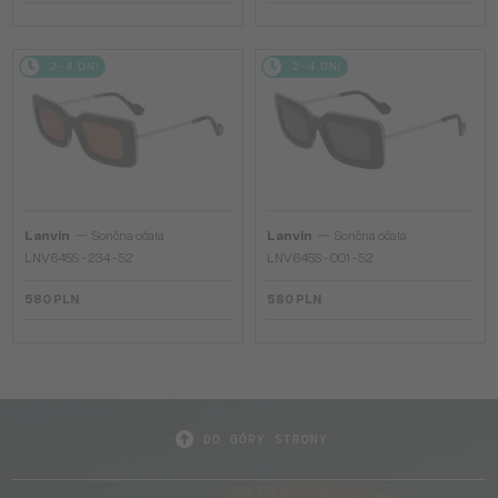
2-4 DNI
2-4 DNI
—
—
Lanvin
Sončna očala
Lanvin
Sončna očala
LNV645S - 234 - 52
LNV645S - 001 - 52
580 PLN
580 PLN
DO GÓRY STRONY