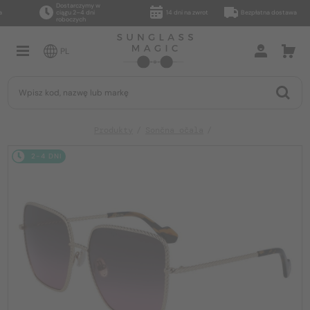
Dostarczymy w
ciągu 2–4 dni
14 dni na zwrot
Bezpłatna dostawa
roboczych
PL
Produkty
Sončna očala
2-4 DNI