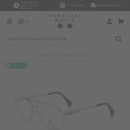
Dostarczymy w
ciągu 2–4 dni
14 dni na zwrot
Bezpłatna dostawa
roboczych
PL
Produkty
Optična okvirja
2-4 DNI