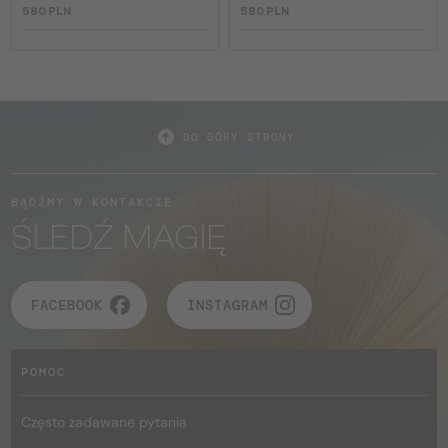
580 PLN
580 PLN
DO GÓRY STRONY
BĄDŹMY W KONTAKCIE
ŚLEDŹ MAGIĘ
FACEBOOK
INSTAGRAM
POMOC
Często zadawane pytania