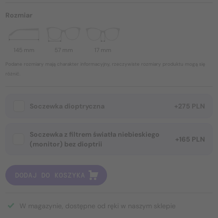
Rozmiar
145 mm
57 mm
17 mm
Podane rozmiary mają charakter informacyjny, rzeczywiste rozmiary produktu mogą się
różnić.
Soczewka dioptryczna
+275 PLN
Soczewka z filtrem światła niebieskiego
+165 PLN
(monitor) bez dioptrii
DODAJ DO KOSZYKA
W magazynie, dostępne od ręki w naszym sklepie