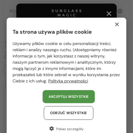
Przewodnik wyborczy
×
Ta strona używa plików cookie
TO MOŻE CIĘ RÓWNIEŻ
Używamy plików cookie w celu personalizacji treści,
Proszę wybierz z listy odpowiedni dla Ciebie kraj:
reklam i analizy naszego ruchu. Udostępniamy również
ZAINTERESOWAĆ
informacje o tym, jak korzystasz z naszej witryny,
Polska / PL
naszym partnerom reklamowym i analitycznym, którzy
mogą łączyć je z innymi informacjami, które im
WSZYSTKIE PRODUKTY
România / RO
przekazałeś lub które zebrali w wyniku korzystania przez
Ciebie z ich usług.
Polityka prywatności
Magyarország / HU
2-4 DNI
2-4 DNI
United Arab Emirates / EN
AKCEPTUJ WSZYSTKIE
Austria / AT
Niemcy / DE
ODRZUĆ WSZYSTKIE
Francja / FR
Pokaż szczegóły
—
—
Lanvin
Sončna očala
Lanvin
Sončna očala
Włochy / IT