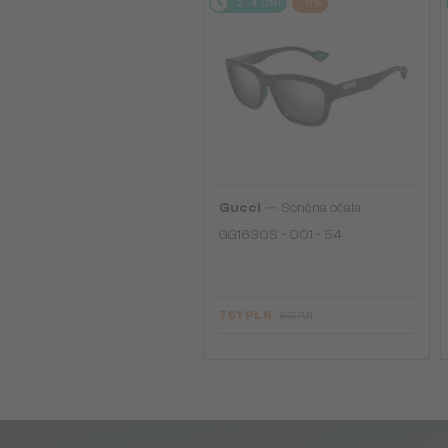
2-4 DNI
-11%
—
Gucci
Sončna očala
GG1630S - 001 - 54
751 PLN
845 PLN