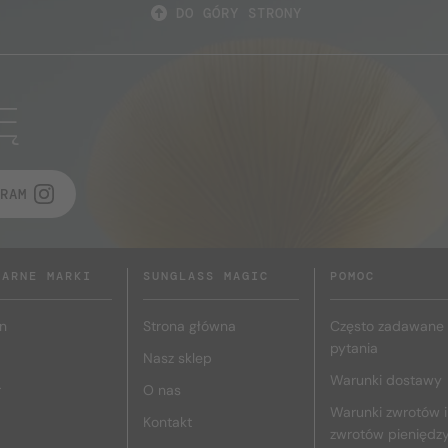
DO GÓRY STRONY
Ę
RAM
LARNE MARKI
SUNGLASS MAGIC
POMOC
n
Strona główna
Często zadawane
pytania
Nasz sklep
Warunki dostawy
r
O nas
Warunki zwrotów i
Kontakt
zwrotów pieniędz