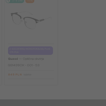
2-4 DNI
-17%
Z SOCZEWKĄ MONOFOKALNĄ PLUS
275 PLN
—
Gucci
Optična okvirja
GG1439OK - 001 - 53
845 PLN
1 021 PLN