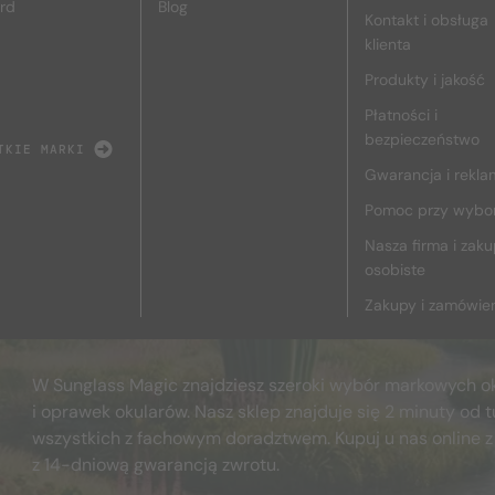
rd
Blog
Kontakt i obsługa
klienta
Produkty i jakość
Płatności i
bezpieczeństwo
TKIE MARKI
Gwarancja i rekla
Pomoc przy wybo
Nasza firma i zak
osobiste
Zakupy i zamówie
W Sunglass Magic znajdziesz szeroki wybór markowych o
i oprawek okularów. Nasz sklep znajduje się 2 minuty od t
wszystkich z fachowym doradztwem. Kupuj u nas online z
z 14-dniową gwarancją zwrotu.