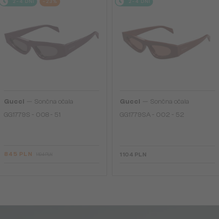
2-4 DNI
-23%
2-4 DNI
—
—
Gucci
Sončna očala
Gucci
Sončna očala
GG1779S - 008 - 51
GG1779SA - 002 - 52
845 PLN
1 104 PLN
1 104 PLN