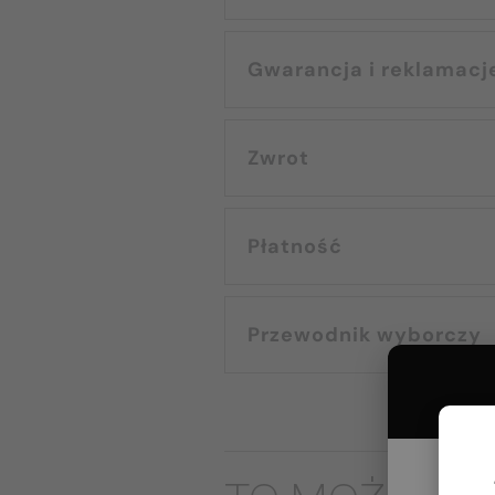
Gwarancja i reklamacj
Zwrot
Płatność
Przewodnik wyborczy