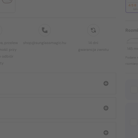
458
517
Rozmi
a, przelew
shop@sunglassmagic.hu
14 dni
145 
ność przy
gwarancja zwrotu
b odbiór
Podane r
ty
rozmiary