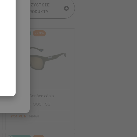
WSZYSTKIE
PRODUKTY
2-4 DNI
-20%
—
Gucci
Sončna očala
GG1621SA - 003 - 53
751 PLN
939 PLN