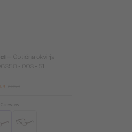
ci
— Optična okvirja
635O - 003 - 51
PLN
517 PLN
:
Czerwony