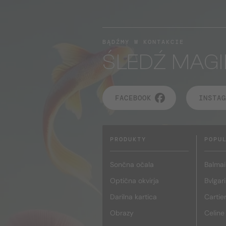
BĄDŹMY W KONTAKCIE
ŚLEDŹ MAGI
FACEBOOK
INSTAG
PRODUKTY
POPU
Sončna očala
Balmai
Optična okvirja
Bvlgari
Darilna kartica
Cartie
Obrazy
Celine