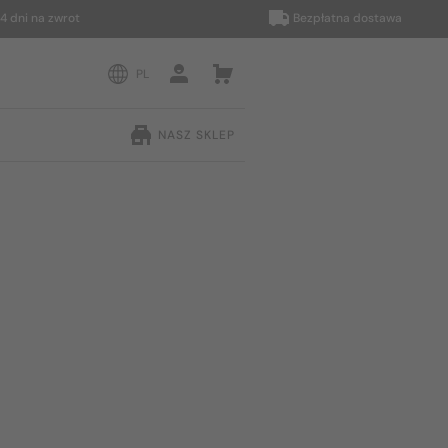
i na zwrot
Bezpłatna dostawa
PL
NASZ SKLEP