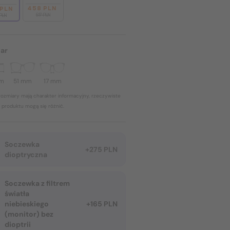
458 PLN
 PLN
517 PLN
 PLN
ar
mm
51 mm
17 mm
ozmiary mają charakter informacyjny, rzeczywiste
 produktu mogą się różnić.
Soczewka
+275 PLN
dioptryczna
Soczewka z filtrem
światła
niebieskiego
+165 PLN
(monitor) bez
dioptrii