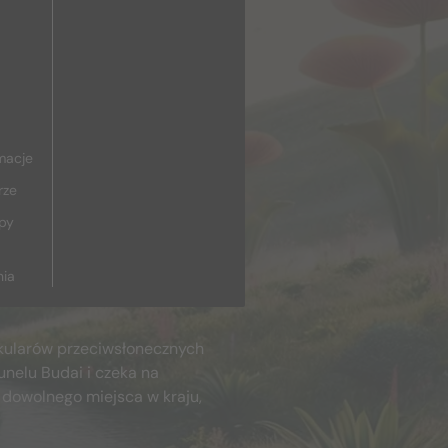
macje
rze
upy
nia
kularów przeciwsłonecznych
unelu Budai i czeka na
 dowolnego miejsca w kraju,