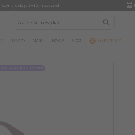
my w ciągu 2–4 dni roboczych
14 dn
JA
OBRAZY
MARKI
NOWE
BLOG
WYPRZEDAŻ
OFOKALNĄ PLUS 275 PLN