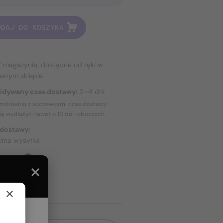
ODAJ DO KOSZYKA
 magazynie, dostępne od ręki w
aszym sklepie
idywany czas dostawy:
2–4 dni
amówieniu z soczewkami czas dostawy
ię wydłużyć nawet o
10 dni
roboczych.
 dostawy:
atna wysyłka
TAWIE
×