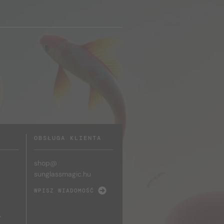
OBSŁUGA KLIENTA
shop@
sunglassmagic.hu
WPISZ WIADOMOŚĆ
y