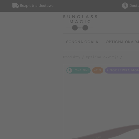
Bezpłatna dostawa
Dostarczy
SONČNA OČALA
OPTIČNA OKVIR
Produkty
Optična okvirja
2-4 DNI
-11%
Z SOCZEWKĄ MON