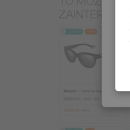
TO MOŻE CIĘ
ZAINTERES
2-4 DNI
-20%
—
Gucci
Sončna očala
GG1620S - 001 - 52
751 PLN
939 PLN