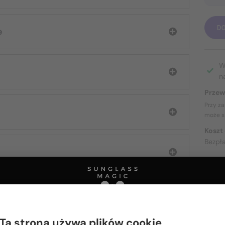
D
e
W
n
Przew
Przy z
może s
Koszt
Bezpł
O DOS
Ta strona używa plików cookie