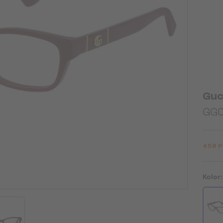
Guc
GG0
458 
Kolor