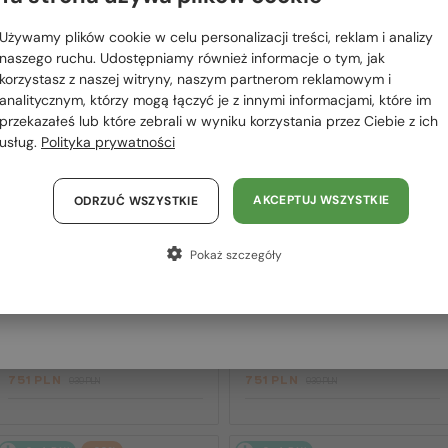
 RÓWNIEŻ
Proszę wybierz z listy odpowiedni dla Ciebie kraj:
OWAĆ
Używamy plików cookie w celu personalizacji treści, reklam i analizy
Polska / PL
naszego ruchu. Udostępniamy również informacje o tym, jak
korzystasz z naszej witryny, naszym partnerom reklamowym i
România / RO
analitycznym, którzy mogą łączyć je z innymi informacjami, które im
2-4 DNI
-20%
2-4 DNI
-20%
przekazałeś lub które zebrali w wyniku korzystania przez Ciebie z ich
Magyarország / HU
usług.
Polityka prywatności
United Arab Emirates / EN
Austria / AT
AKCEPTUJ WSZYSTKIE
ODRZUĆ WSZYSTKIE
Niemcy / DE
Pokaż szczegóły
Francja / FR
Włochy / IT
—
—
Gucci
Sončna očala
Gucci
Sončna očala
GG1620S - 002 - 52
GG1621S - 001 - 53
751 PLN
751 PLN
939 PLN
939 PLN