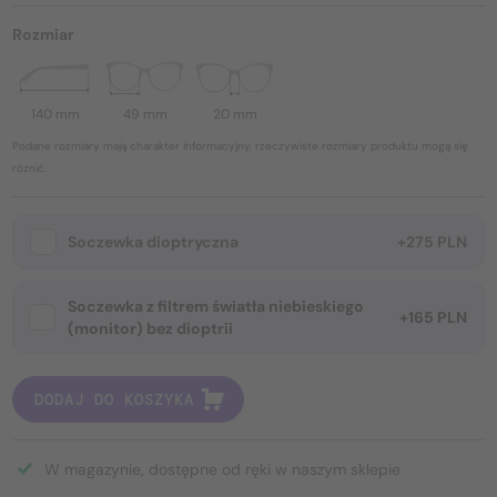
Rozmiar
140 mm
49 mm
20 mm
Podane rozmiary mają charakter informacyjny, rzeczywiste rozmiary produktu mogą się
różnić.
Soczewka dioptryczna
+275 PLN
Soczewka z filtrem światła niebieskiego
+165 PLN
(monitor) bez dioptrii
DODAJ DO KOSZYKA
W magazynie, dostępne od ręki w naszym sklepie