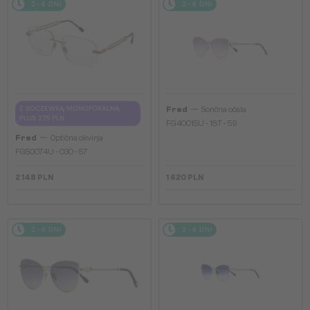
2-4 DNI
2-4 DNI
—
Z SOCZEWKĄ MONOFOKALNĄ
Fred
Sončna očala
PLUS 275 PLN
FG40015U - 18T - 59
—
Fred
Optična okvirja
FG50074U - 030 - 57
2 148 PLN
1 620 PLN
2-4 DNI
2-4 DNI