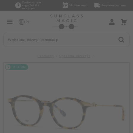
Dostarczymy w
ciągu 2–4 dni
14 dni na zwrot
Bezpłatna dostawa
roboczych
PL
Produkty
Optična okvirja
2-4 DNI