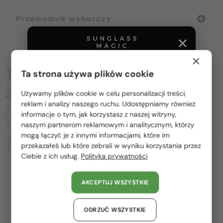
Przewodnik wyborczy
×
TO MOŻE CIĘ RÓWNIEŻ
Ta strona używa plików cookie
ZAINTERESOWAĆ
Używamy plików cookie w celu personalizacji treści,
Proszę wybierz z listy odpowiedni dla Ciebie kraj:
reklam i analizy naszego ruchu. Udostępniamy również
informacje o tym, jak korzystasz z naszej witryny,
WSZYSTKIE PRODUKTY
Polska / PL
naszym partnerom reklamowym i analitycznym, którzy
mogą łączyć je z innymi informacjami, które im
România / RO
przekazałeś lub które zebrali w wyniku korzystania przez
2-4 DNI
2-4 DNI
Ciebie z ich usług.
Polityka prywatności
Magyarország / HU
United Arab Emirates / EN
AKCEPTUJ WSZYSTKIE
Austria / AT
Niemcy / DE
ODRZUĆ WSZYSTKIE
—
—
Fred
Sončna očala
Fred
Sončna očala