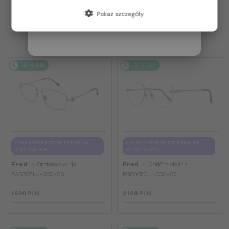
Francja / FR
FG40066U - 30W - 60
FG40064U - 30G - 59
Pokaż szczegóły
Włochy / IT
2 078 PLN
2 148 PLN
2-4 DNI
2-4 DNI
Z SOCZEWKĄ MONOFOKALNĄ
Z SOCZEWKĄ MONOFOKALNĄ
PLUS 275 PLN
PLUS 275 PLN
—
—
Fred
Optična okvirja
Fred
Optična okvirja
FG50071U - 030 - 56
FG50070U - 030 - 57
1 620 PLN
2 148 PLN