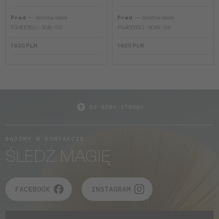
—
—
Fred
Sončna očala
Fred
Sončna očala
FG40015U - 30B - 59
FG40015U - 30W - 59
1 620 PLN
1 620 PLN
DO GÓRY STRONY
BĄDŹMY W KONTAKCIE
ŚLEDŹ MAGIĘ
FACEBOOK
INSTAGRAM