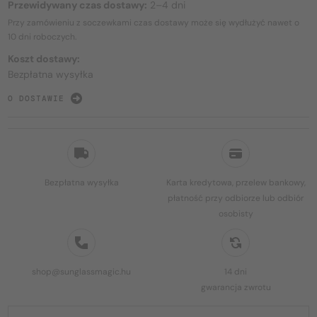
Przewidywany czas dostawy:
2–4 dni
Przy zamówieniu z soczewkami czas dostawy może się wydłużyć nawet o
10 dni
roboczych.
Koszt dostawy:
Bezpłatna wysyłka
O DOSTAWIE
Bezpłatna wysyłka
Karta kredytowa, przelew bankowy,
płatność przy odbiorze lub odbiór
osobisty
shop@sunglassmagic.hu
14 dni
gwarancja zwrotu