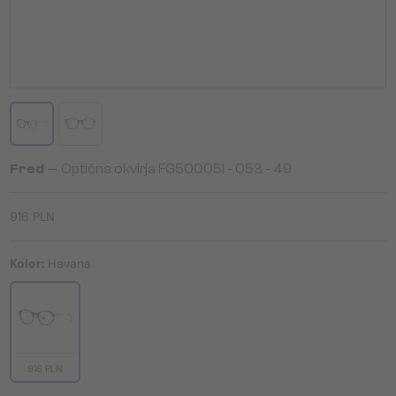
Fred
— Optična okvirja FG50005I - 053 - 49
916 PLN
Kolor:
Havana
916 PLN