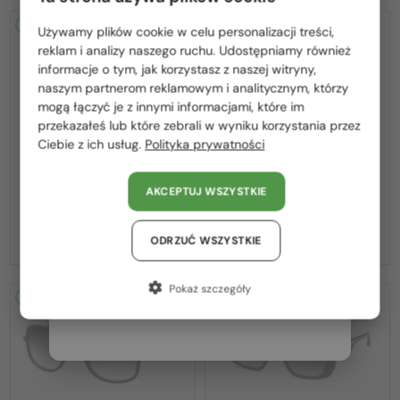
2-4 DNI
2-4 DNI
Używamy plików cookie w celu personalizacji treści,
Proszę wybierz z listy odpowiedni dla Ciebie kraj:
reklam i analizy naszego ruchu. Udostępniamy również
informacje o tym, jak korzystasz z naszej witryny,
Polska / PL
naszym partnerom reklamowym i analitycznym, którzy
mogą łączyć je z innymi informacjami, które im
România / RO
przekazałeś lub które zebrali w wyniku korzystania przez
Ciebie z ich usług.
Polityka prywatności
Magyarország / HU
—
—
Dita
Sončna očala
Dita
Sončna očala
United Arab Emirates / EN
MACH ONE DRX-2030 TITANIUM -
MACH SIX//TITANIUM DTS121 - 01 -
AKCEPTUJ WSZYSTKIE
W - 59
62
Austria / AT
2 923 PLN
4 379 PLN
Niemcy / DE
ODRZUĆ WSZYSTKIE
Francja / FR
Pokaż szczegóły
2-4 DNI
2-4 DNI
Włochy / IT