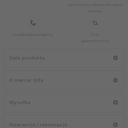
płatność przy odbiorze lub odbiór
osobisty
shop@sunglassmagic.hu
14 dni
gwarancja zwrotu
Opis produktu
O marce: Dita
Wysyłka
Gwarancja i reklamacje