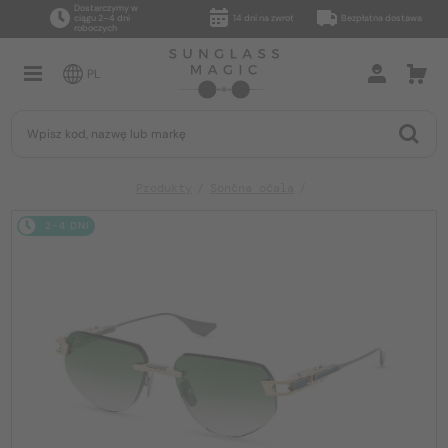
Dostarczymy w
ciągu 2–4 dni
14 dni na zwrot
Bezpłatna dostawa
roboczych
PL
Produkty
Sončna očala
2-4 DNI