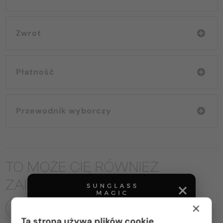
Zwrot
Płatność
Przewodnik wyborczy
TO MOŻE CIĘ RÓWNIEŻ
ZAINTERESOWAĆ
×
WSZYSTKIE PRODUKTY
Ta strona używa plików cookie