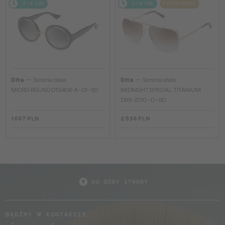
2-4 DNI
2-4 DNI
POPULARNE
—
—
Dita
Sončna očala
Dita
Sončna očala
MICRO-ROUND DTS406-A - 01 - 50
MIDNIGHT SPECIAL TITANIUM
DRX-2010 - D - 60
1 667 PLN
2 536 PLN
DO GÓRY STRONY
BĄDŹMY W KONTAKCIE