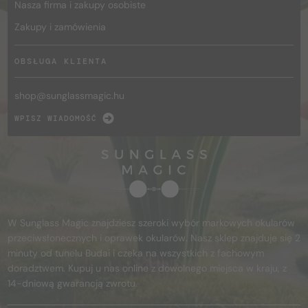
Nasza firma i zakupy osobiste
Zakupy i zamówienia
OBSŁUGA KLIENTA
shop@
sunglassmagic.hu
WPISZ WIADOMOŚĆ
W Sunglass Magic znajdziesz szeroki wybór markowych okularów
przeciwsłonecznych i oprawek okularów. Nasz sklep znajduje się 2
minuty od tunelu Budai i czeka na wszystkich z fachowym
doradztwem. Kupuj u nas online z dowolnego miejsca w kraju, z
14-dniową gwarancją zwrotu.