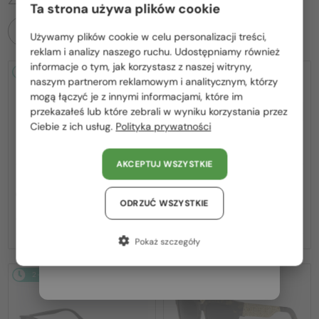
Ta strona używa plików cookie
WSZYSTKIE PRODUKTY
Używamy plików cookie w celu personalizacji treści,
Proszę wybierz z listy odpowiedni dla Ciebie kraj:
reklam i analizy naszego ruchu. Udostępniamy również
informacje o tym, jak korzystasz z naszej witryny,
2-4 DNI
2-4 DNI
Polska / PL
naszym partnerom reklamowym i analitycznym, którzy
mogą łączyć je z innymi informacjami, które im
România / RO
przekazałeś lub które zebrali w wyniku korzystania przez
Ciebie z ich usług.
Polityka prywatności
Magyarország / HU
United Arab Emirates / EN
AKCEPTUJ WSZYSTKIE
Austria / AT
—
—
Dior
Sončna očala
Dior
Sončna očala
CDIOR S1F - 35A0 D - 56
DIORB23 S4I - 64A0 V - 56
Niemcy / DE
ODRZUĆ WSZYSTKIE
1 831 PLN
1 655 PLN
Francja / FR
Pokaż szczegóły
Włochy / IT
2-4 DNI
2-4 DNI