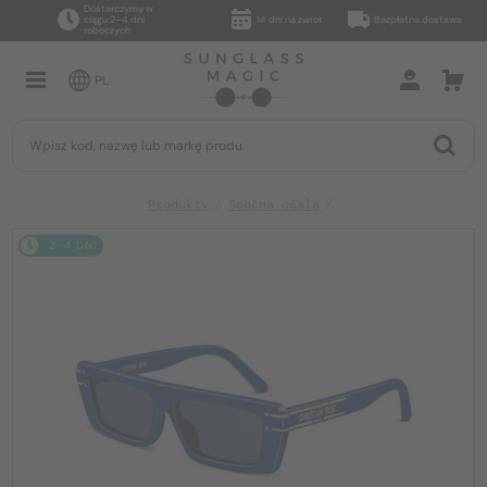
Dostarczymy w
ciągu 2–4 dni
14 dni na zwrot
Bezpłatna dostawa
roboczych
PL
Produkty
Sončna očala
2-4 DNI