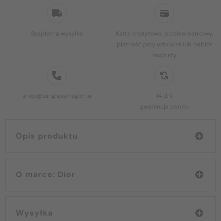
Bezpłatna wysyłka
Karta kredytowa, przelew bankowy,
płatność przy odbiorze lub odbiór
osobisty
shop@sunglassmagic.hu
14 dni
gwarancja zwrotu
Opis produktu
O marce: Dior
Wysyłka