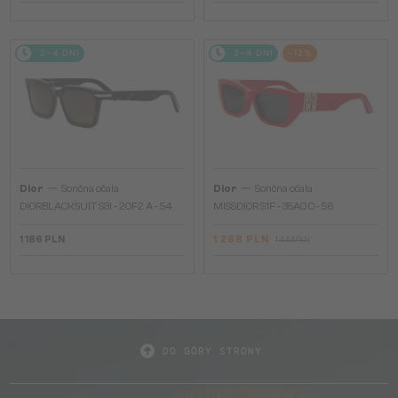
2-4 DNI
2-4 DNI
-12%
—
—
Dior
Sončna očala
Dior
Sončna očala
DIORBLACKSUIT S3I - 20F2 A - 54
MISSDIOR S1F - 35A0 O - 56
1 186 PLN
1 268 PLN
1 444 PLN
DO GÓRY STRONY