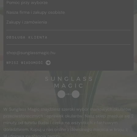
Pomoc przy wyborze
Nasza firma i zakupy osobiste
Zakupy i zamówienia
OBSŁUGA KLIENTA
shop@
sunglassmagic.hu
WPISZ WIADOMOŚĆ
W Sunglass Magic znajdziesz szeroki wybór markowych okularów
przeciwsłonecznych i oprawek okularów. Nasz sklep znajduje się 2
minuty od tunelu Budai i czeka na wszystkich z fachowym
doradztwem. Kupuj u nas online z dowolnego miejsca w kraju, z
14-dniową gwarancją zwrotu.