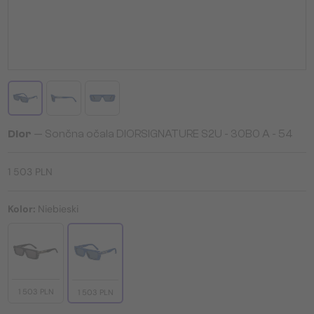
Dior
— Sončna očala DIORSIGNATURE S2U - 30B0 A - 54
1 503 PLN
Kolor:
Niebieski
1 503 PLN
1 503 PLN