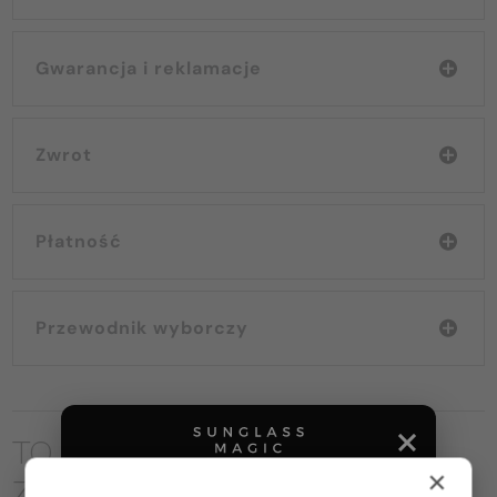
Gwarancja i reklamacje
Zwrot
Płatność
Przewodnik wyborczy
TO MOŻE CIĘ RÓWNIEŻ
×
ZAINTERESOWAĆ