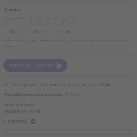
Rozmiar
140 mm
54 mm
13 mm
Podane rozmiary mają charakter informacyjny, rzeczywiste rozmiary produktu mogą się
różnić.
DODAJ DO KOSZYKA
W magazynie, dostępne od ręki w naszym sklepie
Przewidywany czas dostawy:
2–4 dni
Koszt dostawy:
Bezpłatna wysyłka
O DOSTAWIE