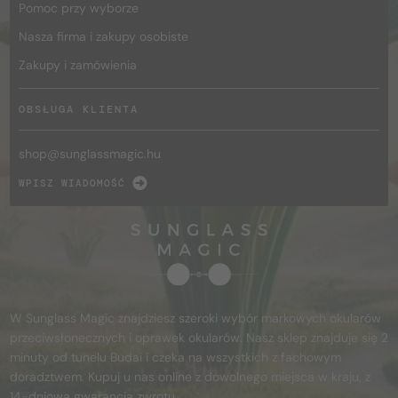
Pomoc przy wyborze
Nasza firma i zakupy osobiste
Zakupy i zamówienia
OBSŁUGA KLIENTA
shop@
sunglassmagic.hu
WPISZ WIADOMOŚĆ
W Sunglass Magic znajdziesz szeroki wybór markowych okularów
przeciwsłonecznych i oprawek okularów. Nasz sklep znajduje się 2
minuty od tunelu Budai i czeka na wszystkich z fachowym
doradztwem. Kupuj u nas online z dowolnego miejsca w kraju, z
14-dniową gwarancją zwrotu.