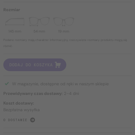
Rozmiar
145 mm
54 mm
19 mm
Podane rozmiary mają charakter informacyjny, rzeczywiste rozmiary produktu mogą się
różnić.
DODAJ DO KOSZYKA
W magazynie, dostępne od ręki w naszym sklepie
Przewidywany czas dostawy:
2–4 dni
Koszt dostawy:
Bezpłatna wysyłka
O DOSTAWIE