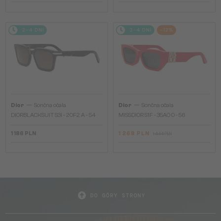
2-4 DNI
2-4 DNI
-12%
—
—
Dior
Sončna očala
Dior
Sončna očala
DIORBLACKSUIT S3I - 20F2 A - 54
MISSDIOR S1F - 35A0 O - 56
1 186 PLN
1 268 PLN
1 444 PLN
DO GÓRY STRONY