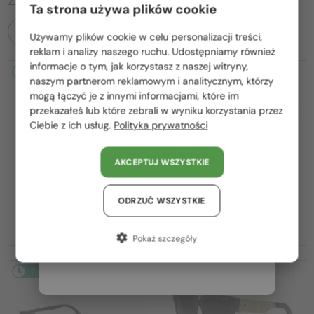
Ta strona używa plików cookie
WSZYSTKIE PRODUKTY
Używamy plików cookie w celu personalizacji treści,
Proszę wybierz z listy odpowiedni dla Ciebie kraj:
reklam i analizy naszego ruchu. Udostępniamy również
informacje o tym, jak korzystasz z naszej witryny,
2-4 DNI
2-4 DNI
Polska / PL
naszym partnerom reklamowym i analitycznym, którzy
mogą łączyć je z innymi informacjami, które im
România / RO
przekazałeś lub które zebrali w wyniku korzystania przez
Ciebie z ich usług.
Polityka prywatności
Magyarország / HU
United Arab Emirates / EN
AKCEPTUJ WSZYSTKIE
Austria / AT
—
—
Dior
Sončna očala
Dior
Sončna očala
CDIOR S1F - 35A0 D - 56
DIORB23 S4I - 64A0 V - 56
Niemcy / DE
ODRZUĆ WSZYSTKIE
1 831 PLN
1 655 PLN
Francja / FR
Pokaż szczegóły
Włochy / IT
2-4 DNI
2-4 DNI