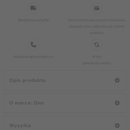
Bezpłatna wysyłka
Karta kredytowa, przelew bankowy,
płatność przy odbiorze lub odbiór
osobisty
shop@sunglassmagic.hu
14 dni
gwarancja zwrotu
Opis produktu
O marce: Dior
Wysyłka