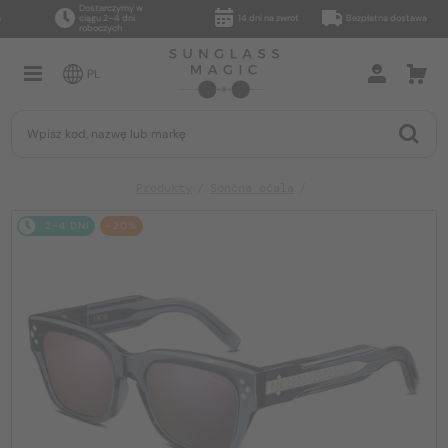
Dostarczymy w
ciągu 2–4 dni
14 dni na zwrot
Bezpłatna dostawa
roboczych
PL
Produkty
Sončna očala
2-4 DNI
-20%