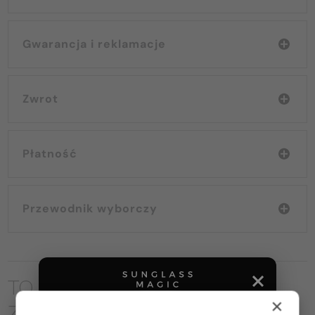
Gwarancja i reklamacje
Zwrot
Płatność
Przewodnik wyborczy
TO MOŻE CIĘ RÓWNIEŻ
×
ZAINTERESOWAĆ