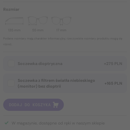
Rozmiar
135 mm
55 mm
17 mm
Podane rozmiary mają charakter informacyjny, rzeczywiste rozmiary produktu mogą się
różnić.
Soczewka dioptryczna
+275 PLN
Soczewka z filtrem światła niebieskiego
+165 PLN
(monitor) bez dioptrii
DODAJ DO KOSZYKA
W magazynie, dostępne od ręki w naszym sklepie