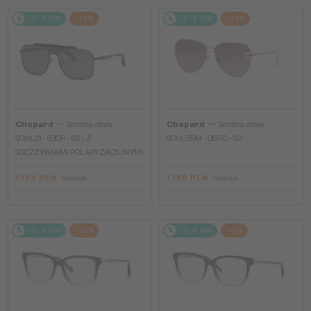
2-4 DNI
-25%
2-4 DNI
-25%
—
—
Chopard
Sončna očala
Chopard
Sončna očala
SCHL31 - 530P - 62 - Z
SCHL55M - 08FC - 62
SOCZEWKAMI POLARYZACYJNYMI
1 139 PLN
1 139 PLN
1 526 PLN
1 526 PLN
2-4 DNI
-25%
2-4 DNI
-41%