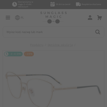
Dostarczymy w
ciągu 2–4 dni
14 dni na zwrot
Bezpłatna dostawa
roboczych
PL
Produkty
Optična okvirja
2-4 DNI
-25%