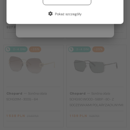
PLUS 275 PLN
SCH353M - 04GB - 54
Francja / FR
—
Chopard
Optična okvirja
Pokaż szczegóły
VCH379 - 0BLK - 54
Włochy / IT
927 PLN
1 139 PLN
1 526 PLN
2-4 DNI
-25%
2-4 DNI
-25%
—
—
Chopard
Sončna očala
Chopard
Sončna očala
SCHG31M - 300G - 64
SCHG90 WOOD - 568P - 60 - Z
SOCZEWKAMI POLARYZACYJNYMI
1 538 PLN
1 139 PLN
2 043 PLN
1 526 PLN