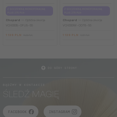
Z SOCZEWKĄ MONOFOKALNĄ
Z SOCZEWKĄ MONOFOKALNĄ
PLUS 275 PLN
PLUS 275 PLN
—
—
Chopard
Optična okvirja
Chopard
Optična okvirja
VCH333S - 0FUS - 55
VCH333W - 0D78 - 55
1 139 PLN
1 139 PLN
1 526 PLN
1 937 PLN
DO GÓRY STRONY
BĄDŹMY W KONTAKCIE
ŚLEDŹ MAGIĘ
FACEBOOK
INSTAGRAM