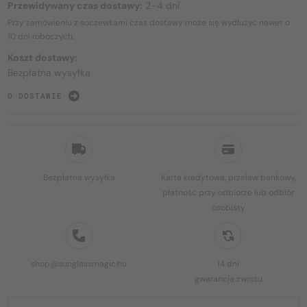
Przewidywany czas dostawy:
2–4 dni
Przy zamówieniu z soczewkami czas dostawy może się wydłużyć nawet o
10 dni
roboczych.
Koszt dostawy:
Bezpłatna wysyłka
O DOSTAWIE
Bezpłatna wysyłka
Karta kredytowa, przelew bankowy,
płatność przy odbiorze lub odbiór
osobisty
shop@sunglassmagic.hu
14 dni
gwarancja zwrotu