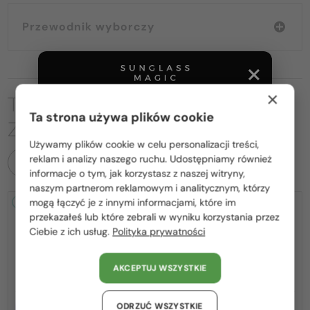
Przewodnik wyborczy
×
TO MOŻE CIĘ RÓWNIEŻ
Ta strona używa plików cookie
ZAINTERESOWAĆ
Używamy plików cookie w celu personalizacji treści,
Proszę wybierz z listy odpowiedni dla Ciebie kraj:
reklam i analizy naszego ruchu. Udostępniamy również
WSZYSTKIE PRODUKTY
informacje o tym, jak korzystasz z naszej witryny,
Polska / PL
naszym partnerom reklamowym i analitycznym, którzy
mogą łączyć je z innymi informacjami, które im
2-4 DNI
2-4 DNI
-25%
România / RO
przekazałeś lub które zebrali w wyniku korzystania przez
Ciebie z ich usług.
Polityka prywatności
Magyarország / HU
United Arab Emirates / EN
AKCEPTUJ WSZYSTKIE
Austria / AT
Niemcy / DE
—
ODRZUĆ WSZYSTKIE
Z SOCZEWKĄ MONOFOKALNĄ
Chopard
Sončna očala