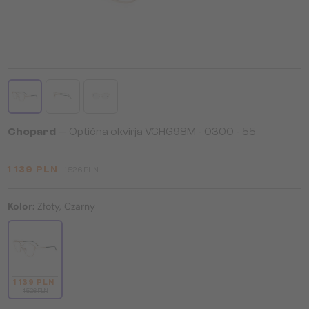
Chopard
— Optična okvirja VCHG98M - 0300 - 55
1 139 PLN
1 526 PLN
Kolor:
Złoty, Czarny
1 139 PLN
1 526 PLN