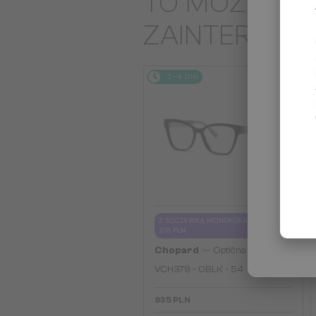
TO MOŻE CIĘ
ZAINTERES
2-4 DNI
Z SOCZEWKĄ MONOFOKALNĄ PLUS
275 PLN
—
Chopard
Optična okvirja
VCH379 - 0BLK - 54
935 PLN