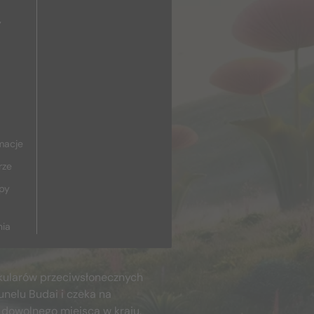
y
macje
rze
upy
nia
kularów przeciwsłonecznych
unelu Budai i czeka na
 dowolnego miejsca w kraju,