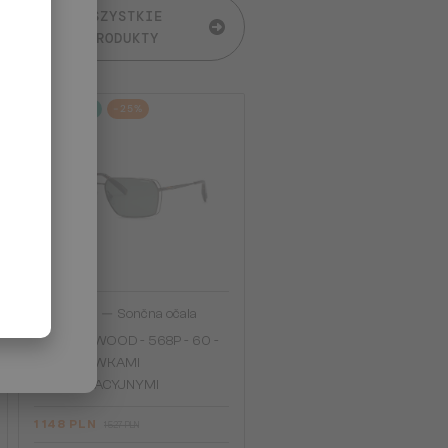
WSZYSTKIE
PRODUKTY
2-4 DNI
-25%
—
Chopard
Sončna očala
SCHG90 WOOD - 568P - 60 -
Z SOCZEWKAMI
POLARYZACYJNYMI
1 148 PLN
1 527 PLN