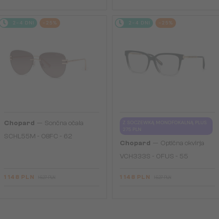
2-4 DNI
-25%
2-4 DNI
-25%
—
Chopard
Sončna očala
Z SOCZEWKĄ MONOFOKALNĄ PLUS
275 PLN
SCHL55M - 08FC - 62
—
Chopard
Optična okvirja
VCH333S - 0FUS - 55
1 148 PLN
1 148 PLN
1 527 PLN
1 527 PLN