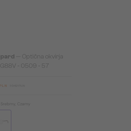
pard
— Optična okvirja
G88V - 0509 - 57
 PLN
1 942 PLN
:
Srebrny, Czarny