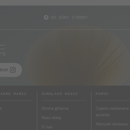
DO GÓRY STRONY
Ę
RAM
LARNE MARKI
SUNGLASS MAGIC
POMOC
n
Strona główna
Często zadawane
pytania
Nasz sklep
Warunki dostawy
r
O nas