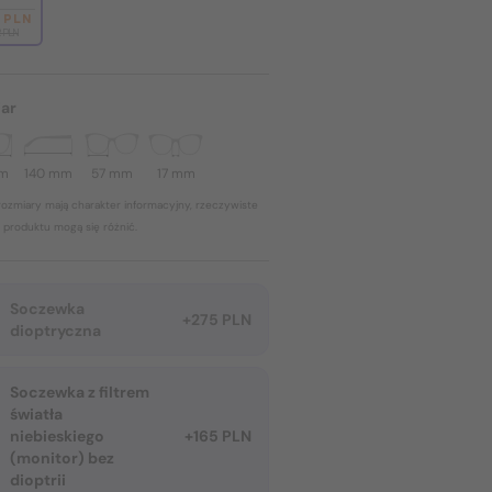
2 PLN
2 PLN
ar
mm
140 mm
57 mm
17 mm
ozmiary mają charakter informacyjny, rzeczywiste
 produktu mogą się różnić.
Soczewka
+275 PLN
dioptryczna
Soczewka z filtrem
światła
niebieskiego
+165 PLN
(monitor) bez
dioptrii