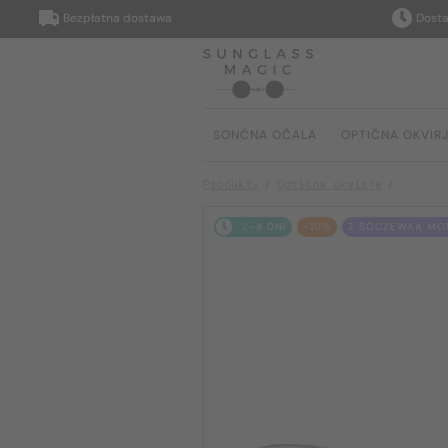
Bezpłatna dostawa
Dostarczy
SONČNA OČALA
OPTIČNA OKVIR
Produkty
Optična okvirja
2-4 DNI
-10%
Z SOCZEWKĄ MON