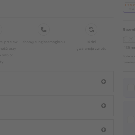
1 75
1 94
Rozmi
a, przelew
shop@sunglassmagic.hu
14 dni
135 
ność przy
gwarancja zwrotu
b odbiór
Podane r
ty
rozmiary