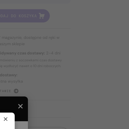
ODAJ DO KOSZYKA
 magazynie, dostępne od ręki w
aszym sklepie
idywany czas dostawy:
2–4 dni
amówieniu z soczewkami czas dostawy
ię wydłużyć nawet o
10 dni
roboczych.
 dostawy:
atna wysyłka
TAWIE
×