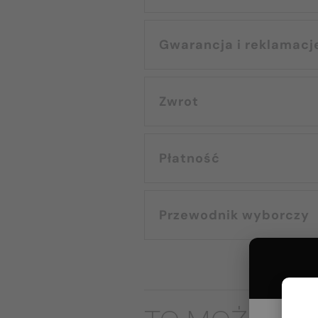
Gwarancja i reklamacj
Zwrot
Płatność
Przewodnik wyborczy