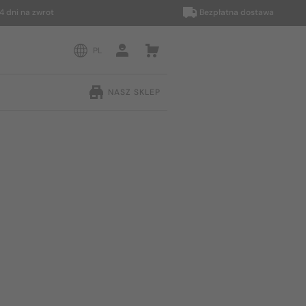
 na zwrot
Bezpłatna dostawa
PL
NASZ SKLEP