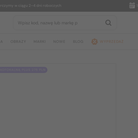
my w ciągu 2–4 dni roboczych
14 dni
JA
OBRAZY
MARKI
NOWE
BLOG
WYPRZEDAŻ
OFOKALNĄ PLUS 275 PLN