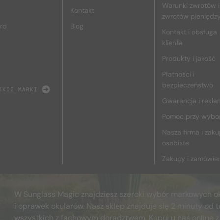
Warunki zwrotów i
Kontakt
zwrotów pieniędz
rd
Blog
Kontakt i obsługa
klienta
Produkty i jakość
Płatności i
bezpieczeństwo
TKIE MARKI
Gwarancja i rekla
Pomoc przy wybo
Nasza firma i zak
osobiste
Zakupy i zamówie
W Sunglass Magic znajdziesz szeroki wybór markowych o
i oprawek okularów. Nasz sklep znajduje się 2 minuty od t
wszystkich z fachowym doradztwem. Kupuj u nas online z