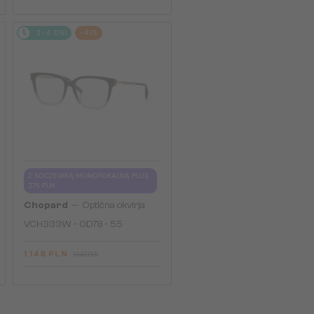
2-4 DNI
-41%
Z SOCZEWKĄ MONOFOKALNĄ PLUS
275 PLN
—
Chopard
Optična okvirja
VCH333W - 0D78 - 55
1 148 PLN
1 942 PLN