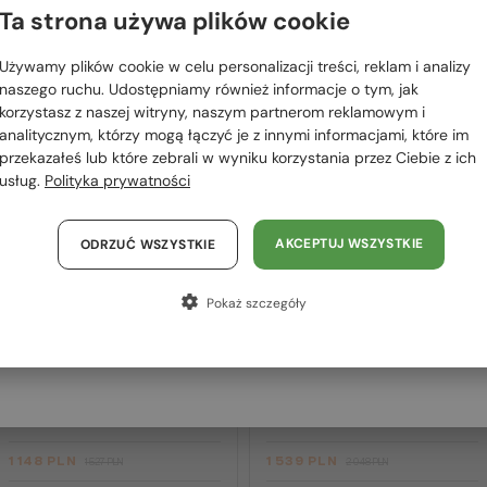
 RÓWNIEŻ
Ta strona używa plików cookie
Proszę wybierz z listy odpowiedni dla Ciebie kraj:
OWAĆ
Używamy plików cookie w celu personalizacji treści, reklam i analizy
Polska / PL
naszego ruchu. Udostępniamy również informacje o tym, jak
korzystasz z naszej witryny, naszym partnerom reklamowym i
2-4 DNI
-25%
2-4 DNI
-25%
România / RO
analitycznym, którzy mogą łączyć je z innymi informacjami, które im
przekazałeś lub które zebrali w wyniku korzystania przez Ciebie z ich
Magyarország / HU
usług.
Polityka prywatności
United Arab Emirates / EN
Austria / AT
AKCEPTUJ WSZYSTKIE
ODRZUĆ WSZYSTKIE
Niemcy / DE
Pokaż szczegóły
Francja / FR
—
—
Chopard
Sončna očala
Chopard
Sončna očala
Włochy / IT
SCH353M - 04GB - 54
SCHG31M - 300G - 64
1 148 PLN
1 539 PLN
1 527 PLN
2 048 PLN