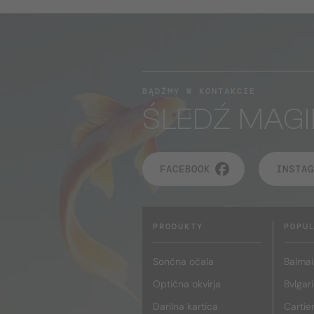
BĄDŹMY W KONTAKCIE
ŚLEDŹ MAGI
FACEBOOK
INSTAG
PRODUKTY
POPU
Sončna očala
Balmai
Optična okvirja
Bvlgari
Darilna kartica
Cartie