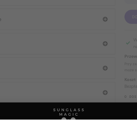
D
e
W
n
Przew
Przy z
może s
Koszt
Bezpł
O DOS