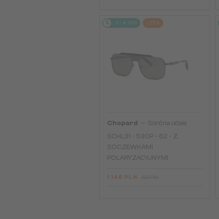
2-4 DNI
-25%
—
Chopard
Sončna očala
SCHL31 - 530P - 62 - Z
SOCZEWKAMI
POLARYZACYJNYMI
1 148 PLN
1 527 PLN