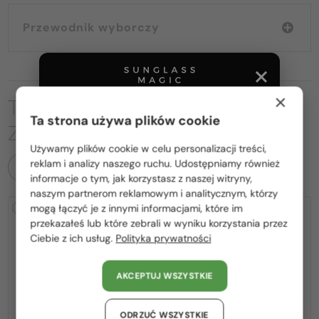
Przewodnik wyborczy
×
TO MOŻE CIĘ RÓWNIEŻ
Ta strona używa plików cookie
ZAINTERESOWAĆ
Używamy plików cookie w celu personalizacji treści,
Proszę wybierz z listy odpowiedni dla Ciebie kraj:
reklam i analizy naszego ruchu. Udostępniamy również
WSZYSTKIE PRODUKTY
informacje o tym, jak korzystasz z naszej witryny,
Polska / PL
naszym partnerom reklamowym i analitycznym, którzy
mogą łączyć je z innymi informacjami, które im
2-4 DNI
2-4 DNI
-25%
România / RO
przekazałeś lub które zebrali w wyniku korzystania przez
Ciebie z ich usług.
Polityka prywatności
Magyarország / HU
United Arab Emirates / EN
AKCEPTUJ WSZYSTKIE
Austria / AT
Niemcy / DE
—
ODRZUĆ WSZYSTKIE
Z SOCZEWKĄ MONOFOKALNĄ
Chopard
Sončna očala