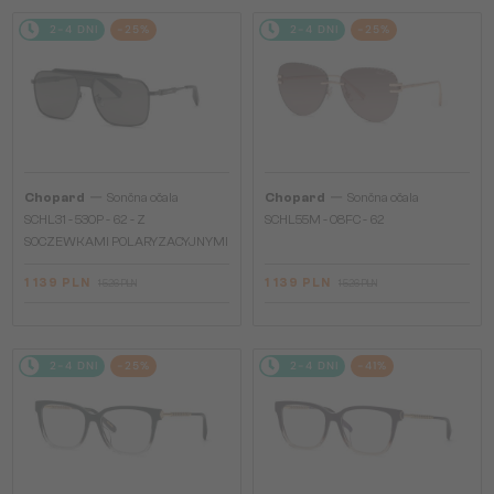
2-4 DNI
-25%
2-4 DNI
-25%
—
—
Chopard
Sončna očala
Chopard
Sončna očala
SCHL31 - 530P - 62 - Z
SCHL55M - 08FC - 62
SOCZEWKAMI POLARYZACYJNYMI
1 139 PLN
1 139 PLN
1 526 PLN
1 526 PLN
2-4 DNI
-25%
2-4 DNI
-41%