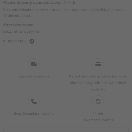
Przewidywany czas dostawy:
2–4 dni
Przy zamówieniu z soczewkami czas dostawy może się wydłużyć nawet o
10 dni
roboczych.
Koszt dostawy:
Bezpłatna wysyłka
O DOSTAWIE
Bezpłatna wysyłka
Karta kredytowa, przelew bankowy,
płatność przy odbiorze lub odbiór
osobisty
shop@sunglassmagic.hu
14 dni
gwarancja zwrotu