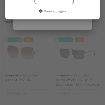
PLUS 275 PLN
SCH353M - 04GB - 54
Francja / FR
—
Chopard
Optična okvirja
Pokaż szczegóły
VCH379 - 0BLK - 54
Włochy / IT
927 PLN
1 139 PLN
1 526 PLN
2-4 DNI
-25%
2-4 DNI
-25%
—
—
Chopard
Sončna očala
Chopard
Sončna očala
SCHG31M - 300G - 64
SCHG90 WOOD - 568P - 60 - Z
SOCZEWKAMI POLARYZACYJNYMI
1 538 PLN
1 139 PLN
2 043 PLN
1 526 PLN