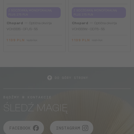
Z SOCZEWKĄ MONOFOKALNĄ
Z SOCZEWKĄ MONOFOKALNĄ
PLUS 275 PLN
PLUS 275 PLN
—
—
Chopard
Optična okvirja
Chopard
Optična okvirja
VCH333S - 0FUS - 55
VCH333W - 0D78 - 55
1 139 PLN
1 139 PLN
1 526 PLN
1 937 PLN
DO GÓRY STRONY
BĄDŹMY W KONTAKCIE
ŚLEDŹ MAGIĘ
FACEBOOK
INSTAGRAM