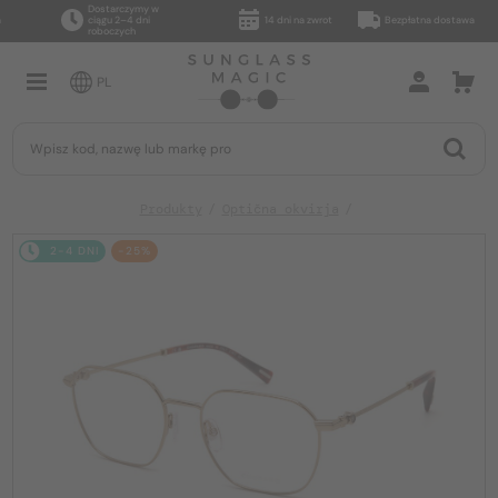
Dostarczymy w
ciągu 2–4 dni
14 dni na zwrot
Bezpłatna dostawa
roboczych
PL
Produkty
Optična okvirja
2-4 DNI
-25%