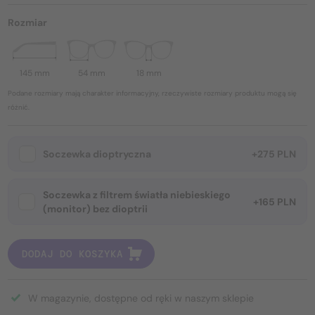
Rozmiar
145 mm
54 mm
18 mm
Podane rozmiary mają charakter informacyjny, rzeczywiste rozmiary produktu mogą się
różnić.
Soczewka dioptryczna
+275 PLN
Soczewka z filtrem światła niebieskiego
+165 PLN
(monitor) bez dioptrii
DODAJ DO KOSZYKA
W magazynie, dostępne od ręki w naszym sklepie