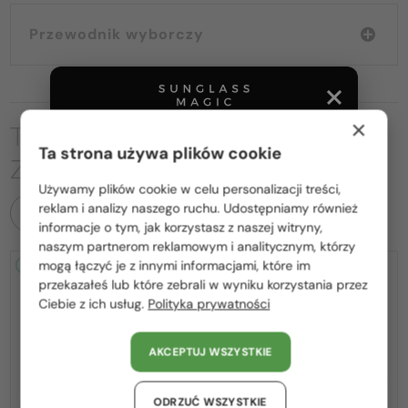
Przewodnik wyborczy
×
TO MOŻE CIĘ RÓWNIEŻ
Ta strona używa plików cookie
ZAINTERESOWAĆ
Używamy plików cookie w celu personalizacji treści,
Proszę wybierz z listy odpowiedni dla Ciebie kraj:
reklam i analizy naszego ruchu. Udostępniamy również
WSZYSTKIE PRODUKTY
informacje o tym, jak korzystasz z naszej witryny,
Polska / PL
naszym partnerom reklamowym i analitycznym, którzy
mogą łączyć je z innymi informacjami, które im
2-4 DNI
2-4 DNI
-25%
România / RO
przekazałeś lub które zebrali w wyniku korzystania przez
Ciebie z ich usług.
Polityka prywatności
Magyarország / HU
United Arab Emirates / EN
AKCEPTUJ WSZYSTKIE
Austria / AT
Niemcy / DE
—
ODRZUĆ WSZYSTKIE
Z SOCZEWKĄ MONOFOKALNĄ
Chopard
Sončna očala