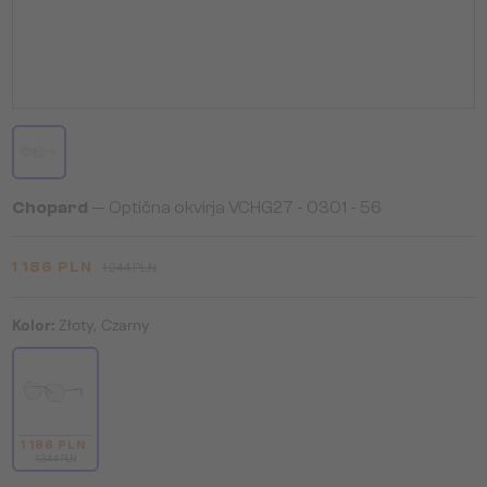
Chopard
— Optična okvirja VCHG27 - 0301 - 56
1 186 PLN
1 244 PLN
Kolor:
Złoty, Czarny
1 186 PLN
1 244 PLN