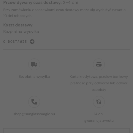
Przewidywany czas dostawy:
2–4 dni
Przy zamówieniu z soczewkami czas dostawy może się wydłużyć nawet o
10 dni
roboczych.
Koszt dostawy:
Bezpłatna wysyłka
O DOSTAWIE
Bezpłatna wysyłka
Karta kredytowa, przelew bankowy,
płatność przy odbiorze lub odbiór
osobisty
shop@sunglassmagic.hu
14 dni
gwarancja zwrotu