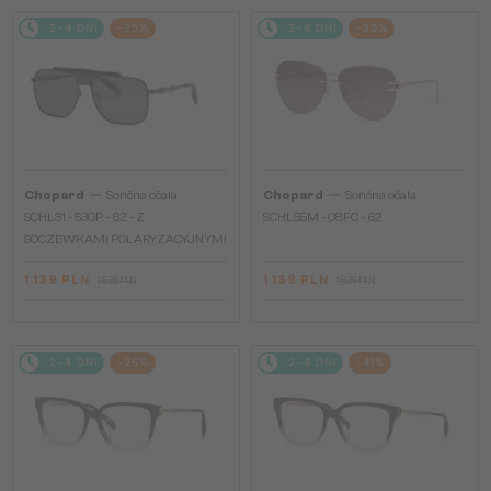
2-4 DNI
-25%
2-4 DNI
-25%
—
—
Chopard
Sončna očala
Chopard
Sončna očala
SCHL31 - 530P - 62 - Z
SCHL55M - 08FC - 62
SOCZEWKAMI POLARYZACYJNYMI
1 139 PLN
1 139 PLN
1 526 PLN
1 526 PLN
2-4 DNI
-25%
2-4 DNI
-41%