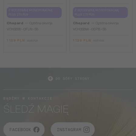
Z SOCZEWKĄ MONOFOKALNĄ
Z SOCZEWKĄ MONOFOKALNĄ
PLUS 275 PLN
PLUS 275 PLN
—
—
Chopard
Optična okvirja
Chopard
Optična okvirja
VCH333S - 0FUS - 55
VCH333W - 0D78 - 55
1 139 PLN
1 139 PLN
1 526 PLN
1 937 PLN
DO GÓRY STRONY
BĄDŹMY W KONTAKCIE
ŚLEDŹ MAGIĘ
FACEBOOK
INSTAGRAM