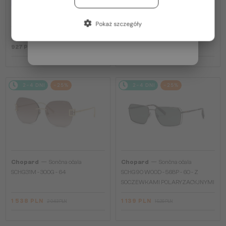
PLUS 275 PLN
SCH353M - 04GB - 54
Francja / FR
—
Chopard
Optična okvirja
Pokaż szczegóły
VCH379 - 0BLK - 54
Włochy / IT
927 PLN
1 139 PLN
1 526 PLN
2-4 DNI
-25%
2-4 DNI
-25%
—
—
Chopard
Sončna očala
Chopard
Sončna očala
SCHG31M - 300G - 64
SCHG90 WOOD - 568P - 60 - Z
SOCZEWKAMI POLARYZACYJNYMI
1 538 PLN
1 139 PLN
2 043 PLN
1 526 PLN