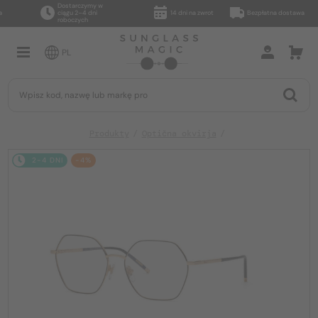
Dostarczymy w
ciągu 2–4 dni
14 dni na zwrot
Bezpłatna dostawa
roboczych
PL
Produkty
Optična okvirja
2-4 DNI
-4%