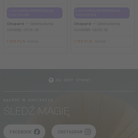
Z SOCZEWKĄ MONOFOKALNĄ
Z SOCZEWKĄ MONOFOKALNĄ
PLUS 275 PLN
PLUS 275 PLN
—
—
Chopard
Optična okvirja
Chopard
Optična okvirja
VCH333S - 0FUS - 55
VCH333W - 0D78 - 55
1 139 PLN
1 139 PLN
1 526 PLN
1 937 PLN
DO GÓRY STRONY
BĄDŹMY W KONTAKCIE
ŚLEDŹ MAGIĘ
FACEBOOK
INSTAGRAM