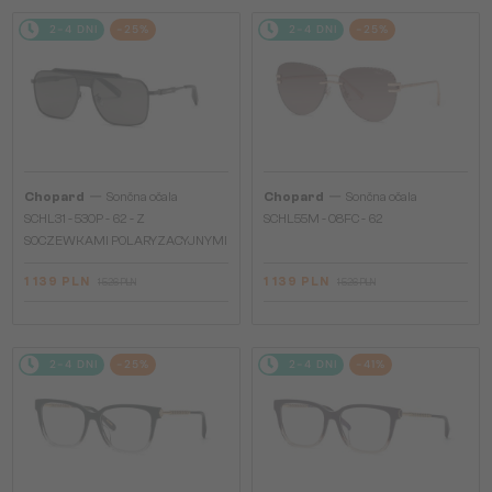
2-4 DNI
-25%
2-4 DNI
-25%
—
—
Chopard
Sončna očala
Chopard
Sončna očala
SCHL31 - 530P - 62 - Z
SCHL55M - 08FC - 62
SOCZEWKAMI POLARYZACYJNYMI
1 139 PLN
1 139 PLN
1 526 PLN
1 526 PLN
2-4 DNI
-25%
2-4 DNI
-41%