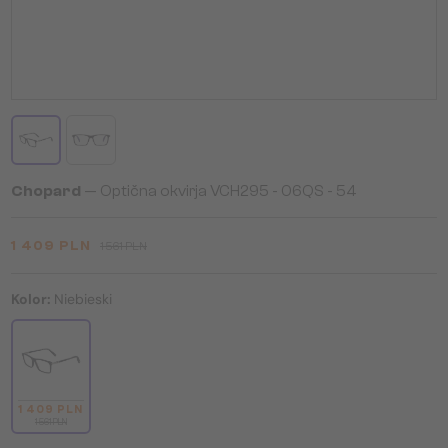
Chopard
— Optična okvirja VCH295 - 06QS - 54
1 409 PLN
1 561 PLN
Kolor:
Niebieski
1 409 PLN
1 561 PLN