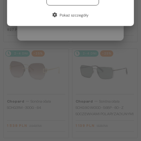
PLUS 275 PLN
SCH353M - 04GB - 54
Francja / FR
—
Chopard
Optična okvirja
Pokaż szczegóły
VCH379 - 0BLK - 54
Włochy / IT
927 PLN
1 139 PLN
1 526 PLN
2-4 DNI
-25%
2-4 DNI
-25%
—
—
Chopard
Sončna očala
Chopard
Sončna očala
SCHG31M - 300G - 64
SCHG90 WOOD - 568P - 60 - Z
SOCZEWKAMI POLARYZACYJNYMI
1 538 PLN
1 139 PLN
2 043 PLN
1 526 PLN