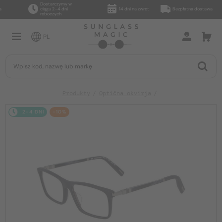
Dostarczymy w
ciągu 2–4 dni
14 dni na zwrot
Bezpłatna dostawa
roboczych
PL
Produkty
Optična okvirja
2-4 DNI
-10%