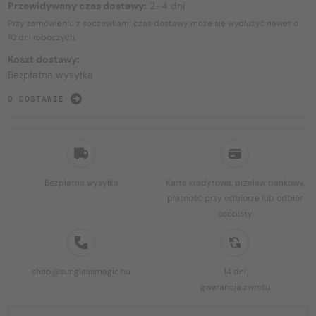
Przewidywany czas dostawy:
2–4 dni
Przy zamówieniu z soczewkami czas dostawy może się wydłużyć nawet o
10 dni
roboczych.
Koszt dostawy:
Bezpłatna wysyłka
O DOSTAWIE
Bezpłatna wysyłka
Karta kredytowa, przelew bankowy,
płatność przy odbiorze lub odbiór
osobisty
shop@sunglassmagic.hu
14 dni
gwarancja zwrotu