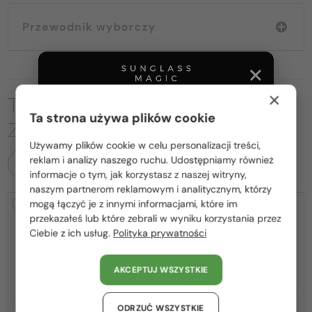
Przewodnik wyborczy
×
TO MOŻE CIĘ RÓWNIEŻ
Ta strona używa plików cookie
ZAINTERESOWAĆ
Używamy plików cookie w celu personalizacji treści,
Proszę wybierz z listy odpowiedni dla Ciebie kraj:
reklam i analizy naszego ruchu. Udostępniamy również
WSZYSTKIE PRODUKTY
informacje o tym, jak korzystasz z naszej witryny,
Polska / PL
naszym partnerom reklamowym i analitycznym, którzy
mogą łączyć je z innymi informacjami, które im
2-4 DNI
2-4 DNI
-25%
România / RO
przekazałeś lub które zebrali w wyniku korzystania przez
Ciebie z ich usług.
Polityka prywatności
Magyarország / HU
United Arab Emirates / EN
AKCEPTUJ WSZYSTKIE
Austria / AT
Niemcy / DE
—
ODRZUĆ WSZYSTKIE
Z SOCZEWKĄ MONOFOKALNĄ
Chopard
Sončna očala