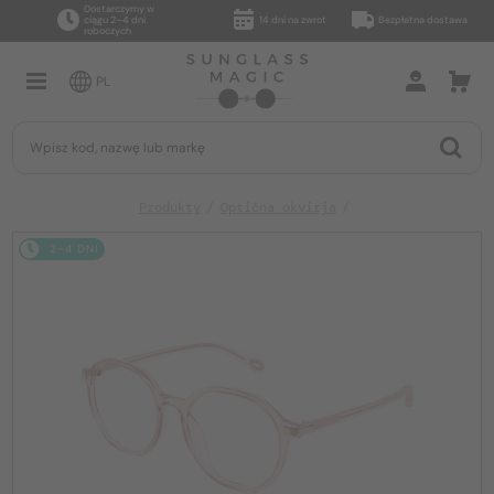
Dostarczymy w
ciągu 2–4 dni
14 dni na zwrot
Bezpłatna dostawa
roboczych
PL
Produkty
Optična okvirja
2-4 DNI