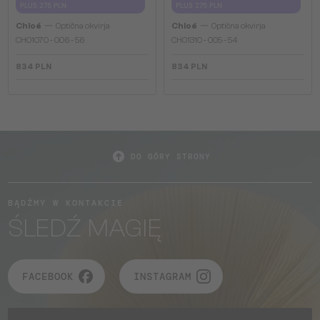
PLUS 275 PLN
PLUS 275 PLN
—
—
Chloé
Optična okvirja
Chloé
Optična okvirja
CH0107O - 006 - 56
CH0131O - 005 - 54
834 PLN
834 PLN
DO GÓRY STRONY
BĄDŹMY W KONTAKCIE
ŚLEDŹ MAGIĘ
FACEBOOK
INSTAGRAM