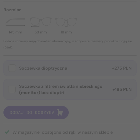
Rozmiar
145 mm
53 mm
18 mm
Podane rozmiary mają charakter informacyjny, rzeczywiste rozmiary produktu mogą się
różnić.
Soczewka dioptryczna
+275 PLN
Soczewka z filtrem światła niebieskiego
+165 PLN
(monitor) bez dioptrii
DODAJ DO KOSZYKA
W magazynie, dostępne od ręki w naszym sklepie