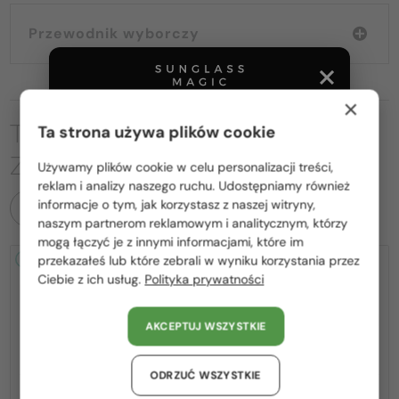
Przewodnik wyborczy
×
TO MOŻE CIĘ RÓWNIEŻ
Ta strona używa plików cookie
ZAINTERESOWAĆ
Używamy plików cookie w celu personalizacji treści,
Proszę wybierz z listy odpowiedni dla Ciebie kraj:
reklam i analizy naszego ruchu. Udostępniamy również
informacje o tym, jak korzystasz z naszej witryny,
WSZYSTKIE PRODUKTY
Polska / PL
naszym partnerom reklamowym i analitycznym, którzy
mogą łączyć je z innymi informacjami, które im
România / RO
przekazałeś lub które zebrali w wyniku korzystania przez
2-4 DNI
2-4 DNI
Ciebie z ich usług.
Polityka prywatności
Magyarország / HU
United Arab Emirates / EN
AKCEPTUJ WSZYSTKIE
Austria / AT
Niemcy / DE
ODRZUĆ WSZYSTKIE
—
—
Chloé
Sončna očala
Chloé
Sončna očala