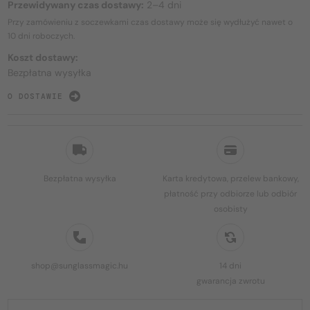
Przewidywany czas dostawy:
2–4 dni
Przy zamówieniu z soczewkami czas dostawy może się wydłużyć nawet o
10 dni
roboczych.
Koszt dostawy:
Bezpłatna wysyłka
O DOSTAWIE
Bezpłatna wysyłka
Karta kredytowa, przelew bankowy,
płatność przy odbiorze lub odbiór
osobisty
shop@sunglassmagic.hu
14 dni
gwarancja zwrotu