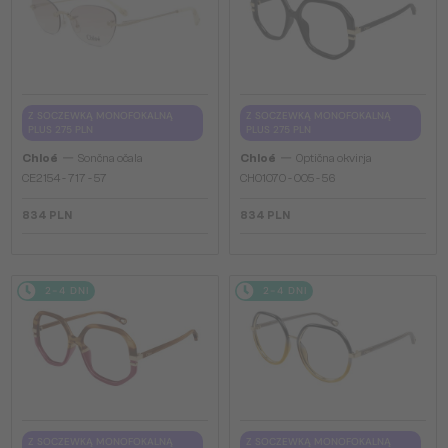
Z SOCZEWKĄ MONOFOKALNĄ
Z SOCZEWKĄ MONOFOKALNĄ
PLUS 275 PLN
PLUS 275 PLN
—
—
Chloé
Sončna očala
Chloé
Optična okvirja
CE2154 - 717 - 57
CH0107O - 005 - 56
834 PLN
834 PLN
2-4 DNI
2-4 DNI
Z SOCZEWKĄ MONOFOKALNĄ
Z SOCZEWKĄ MONOFOKALNĄ