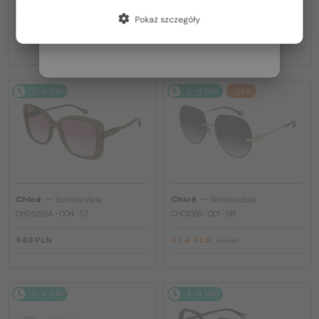
Francja / FR
CH0081S - 002 - 55
CH0082S - 005 - 57
Pokaż szczegóły
Włochy / IT
704 PLN
704 PLN
2-4 DNI
2-4 DNI
-34%
—
—
Chloé
Sončna očala
Chloé
Sončna očala
CH0125SA - 004 - 57
CH0135S - 001 - 58
646 PLN
634 PLN
974 PLN
2-4 DNI
2-4 DNI