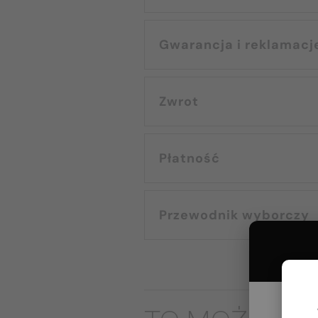
Gwarancja i reklamacj
Zwrot
Płatność
Przewodnik wyborczy