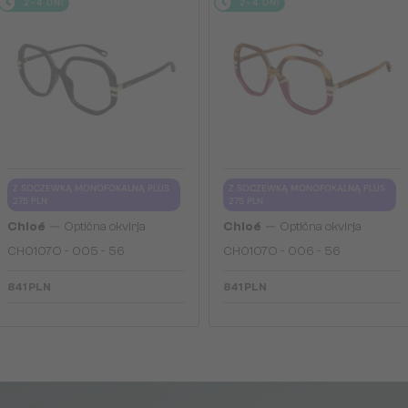
2-4 DNI
2-4 DNI
Z SOCZEWKĄ MONOFOKALNĄ PLUS
Z SOCZEWKĄ MONOFOKALNĄ PLUS
275 PLN
275 PLN
—
—
Chloé
Optična okvirja
Chloé
Optična okvirja
CH0107O - 005 - 56
CH0107O - 006 - 56
841 PLN
841 PLN