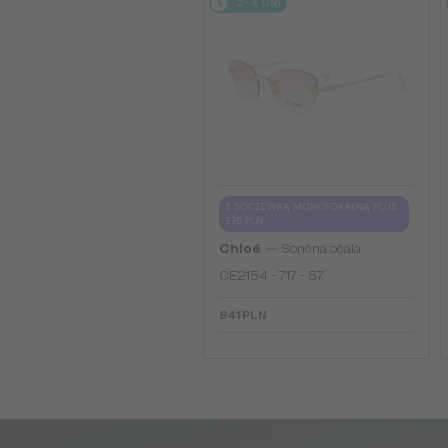
2-4 DNI
Z SOCZEWKĄ MONOFOKALNĄ PLUS
275 PLN
—
Chloé
Sončna očala
CE2154 - 717 - 57
841 PLN