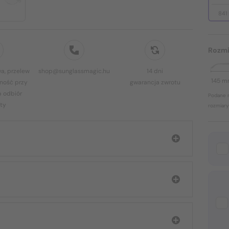
841
Rozmi
a, przelew
shop@sunglassmagic.hu
14 dni
145 
ność przy
gwarancja zwrotu
b odbiór
Podane r
ty
rozmiary