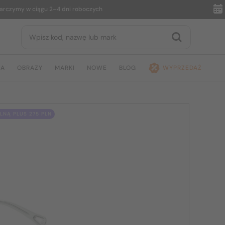
my w ciągu 2–4 dni roboczych
14 dni
JA
OBRAZY
MARKI
NOWE
BLOG
WYPRZEDAŻ
NĄ PLUS 275 PLN