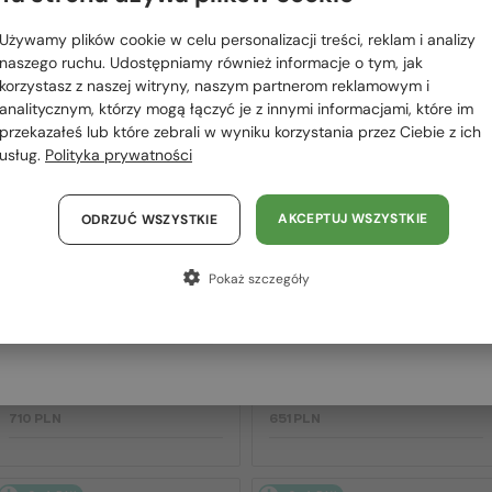
 RÓWNIEŻ
Proszę wybierz z listy odpowiedni dla Ciebie kraj:
OWAĆ
Używamy plików cookie w celu personalizacji treści, reklam i analizy
Polska / PL
naszego ruchu. Udostępniamy również informacje o tym, jak
korzystasz z naszej witryny, naszym partnerom reklamowym i
România / RO
analitycznym, którzy mogą łączyć je z innymi informacjami, które im
2-4 DNI
2-4 DNI
przekazałeś lub które zebrali w wyniku korzystania przez Ciebie z ich
Magyarország / HU
usług.
Polityka prywatności
United Arab Emirates / EN
Austria / AT
AKCEPTUJ WSZYSTKIE
ODRZUĆ WSZYSTKIE
Niemcy / DE
Pokaż szczegóły
Francja / FR
Włochy / IT
—
—
Chloé
Sončna očala
Chloé
Sončna očala
CH0082S - 005 - 57
CH0125SA - 004 - 57
710 PLN
651 PLN