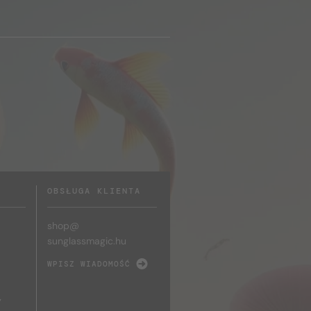
OBSŁUGA KLIENTA
shop@
sunglassmagic.hu
WPISZ WIADOMOŚĆ
y