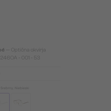
oé
— Optična okvirja
246OA - 001 - 53
N
:
Srebrny, Niebieski