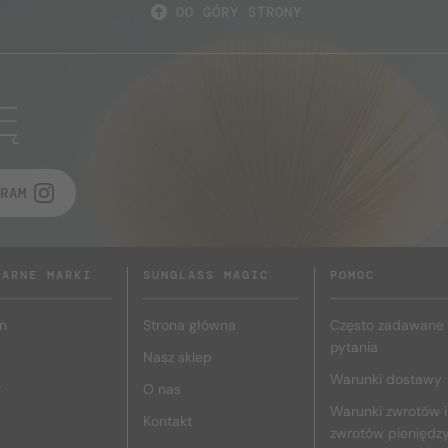
DO GÓRY STRONY
Ę
RAM
LARNE MARKI
SUNGLASS MAGIC
POMOC
n
Strona główna
Często zadawane
pytania
Nasz sklep
Warunki dostawy
r
O nas
Warunki zwrotów i
Kontakt
zwrotów pieniędz