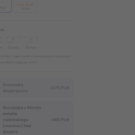
770 PLN
 PLN
841 PLN
ar
mm
53 mm
18 mm
ozmiary mają charakter informacyjny, rzeczywiste
 produktu mogą się różnić.
Soczewka
+275 PLN
dioptryczna
Soczewka z filtrem
światła
niebieskiego
+165 PLN
(monitor) bez
dioptrii