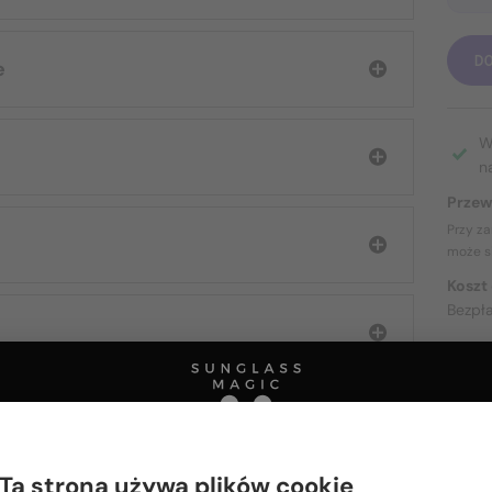
D
e
W
n
Przew
Przy z
może s
Koszt
Bezpł
O DOS
Ta strona używa plików cookie