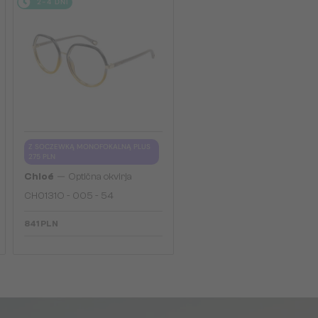
2-4 DNI
Z SOCZEWKĄ MONOFOKALNĄ PLUS
275 PLN
—
Chloé
Optična okvirja
CH0131O - 005 - 54
841 PLN