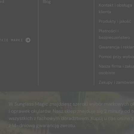
rd
Blog
Kontakt i obsługa
klienta
Produkty i jakość
Płatności i
bezpieczeństwo
TKIE MARKI
Gwarancja i rekla
Pomoc przy wybo
Nasza firma i zak
osobiste
Zakupy i zamówie
W Sunglass Magic znajdziesz szeroki wybór markowych o
i oprawek okularów. Nasz sklep znajduje się 2 minuty od t
wszystkich z fachowym doradztwem. Kupuj u nas online z
z 14-dniową gwarancją zwrotu.