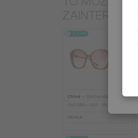
TO MOŻE CIĘ
ZAINTERES
2-4 DNI
—
Chloé
Sončna očala
CH0081S - 002 - 55
710 PLN