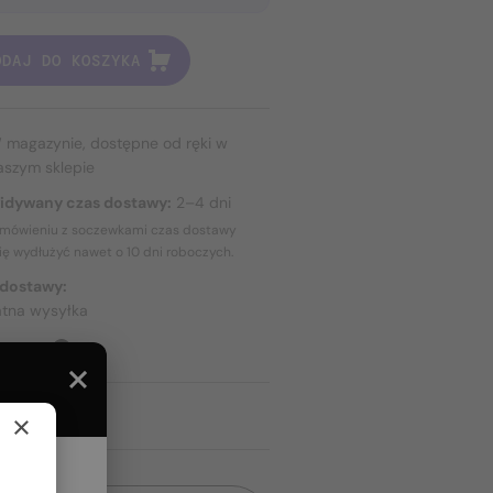
ODAJ DO KOSZYKA
 magazynie, dostępne od ręki w
aszym sklepie
idywany czas dostawy:
2–4 dni
amówieniu z soczewkami czas dostawy
ię wydłużyć nawet o
10 dni
roboczych.
 dostawy:
atna wysyłka
TAWIE
×