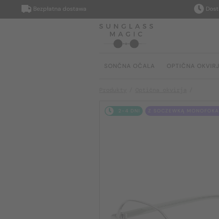
Bezpłatna dostawa
Dostarczy
SONČNA OČALA
OPTIČNA OKVIR
Produkty
Optična okvirja
2-4 DNI
Z SOCZEWKĄ MONOFOKAL