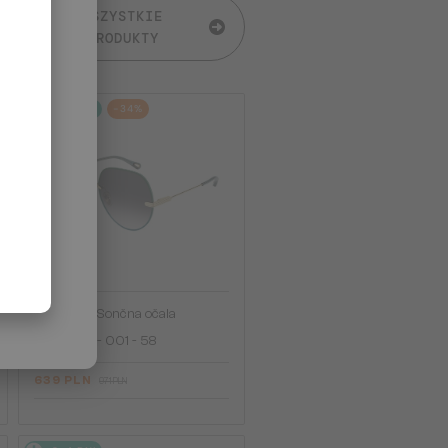
WSZYSTKIE
PRODUKTY
2-4 DNI
-34%
—
Chloé
Sončna očala
CH0135S - 001 - 58
639 PLN
971 PLN