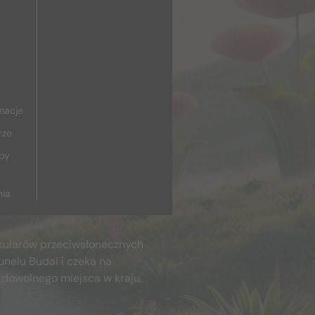
macje
rze
upy
nia
kularów przeciwsłonecznych
unelu Budai i czeka na
 dowolnego miejsca w kraju,