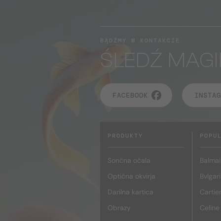
BĄDŹMY W KONTAKCIE
ŚLEDŹ MAGI
FACEBOOK
INSTAG
PRODUKTY
POPU
Sončna očala
Balmai
Optična okvirja
Bvlgari
Darilna kartica
Cartie
Obrazy
Celine