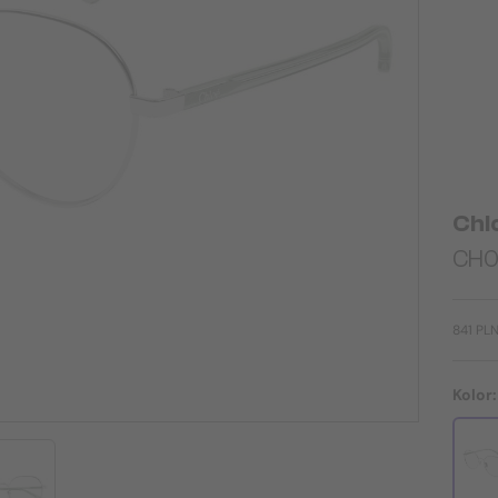
Chl
CH0
841 PL
Kolor