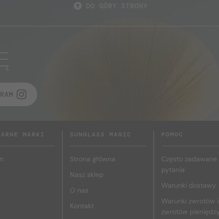
DO GÓRY STRONY
Ę
RAM
LARNE MARKI
SUNGLASS MAGIC
POMOC
n
Strona główna
Często zadawane
pytania
Nasz sklep
Warunki dostawy
r
O nas
Warunki zwrotów i
Kontakt
zwrotów pieniędz