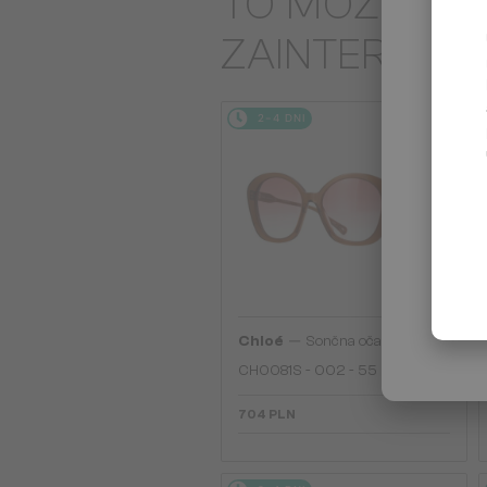
TO MOŻE CIĘ
ZAINTERES
2-4 DNI
—
Chloé
Sončna očala
CH0081S - 002 - 55
704 PLN