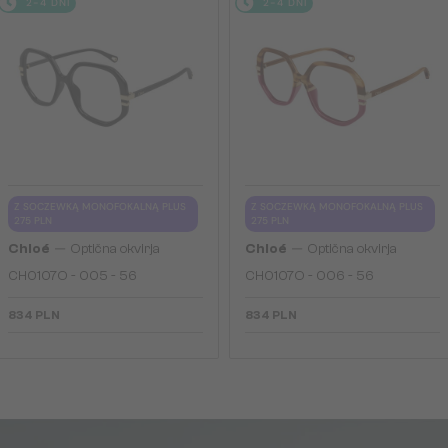
2-4 DNI
2-4 DNI
Z SOCZEWKĄ MONOFOKALNĄ PLUS
Z SOCZEWKĄ MONOFOKALNĄ PLUS
275 PLN
275 PLN
—
—
Chloé
Optična okvirja
Chloé
Optična okvirja
CH0107O - 005 - 56
CH0107O - 006 - 56
834 PLN
834 PLN