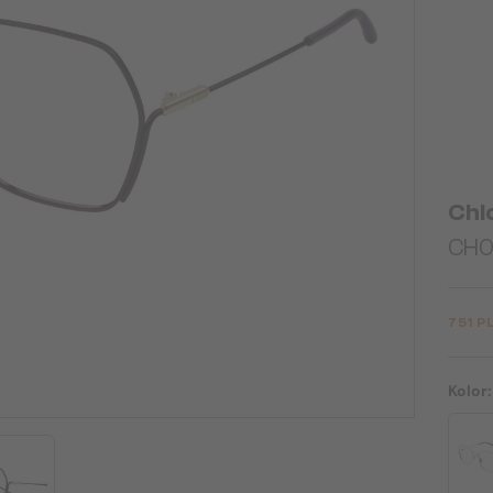
Chl
CH0
751 P
Kolor