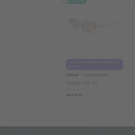
2-4 DNI
Z SOCZEWKĄ MONOFOKALNĄ PLUS
275 PLN
—
Chloé
Sončna očala
CE2154 - 717 - 57
834 PLN