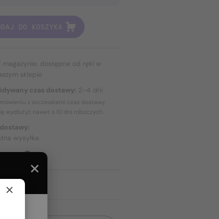
ODAJ DO KOSZYKA
 magazynie, dostępne od ręki w
aszym sklepie
idywany czas dostawy:
2–4 dni
amówieniu z soczewkami czas dostawy
ię wydłużyć nawet o
10 dni
roboczych.
 dostawy:
atna wysyłka
TAWIE
×