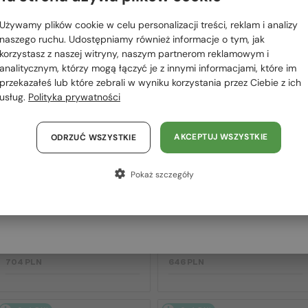
 RÓWNIEŻ
Proszę wybierz z listy odpowiedni dla Ciebie kraj:
OWAĆ
Używamy plików cookie w celu personalizacji treści, reklam i analizy
Polska / PL
naszego ruchu. Udostępniamy również informacje o tym, jak
korzystasz z naszej witryny, naszym partnerom reklamowym i
România / RO
analitycznym, którzy mogą łączyć je z innymi informacjami, które im
2-4 DNI
2-4 DNI
przekazałeś lub które zebrali w wyniku korzystania przez Ciebie z ich
Magyarország / HU
usług.
Polityka prywatności
United Arab Emirates / EN
Austria / AT
AKCEPTUJ WSZYSTKIE
ODRZUĆ WSZYSTKIE
Niemcy / DE
Pokaż szczegóły
Francja / FR
Włochy / IT
—
—
Chloé
Sončna očala
Chloé
Sončna očala
CH0082S - 005 - 57
CH0125SA - 004 - 57
704 PLN
646 PLN