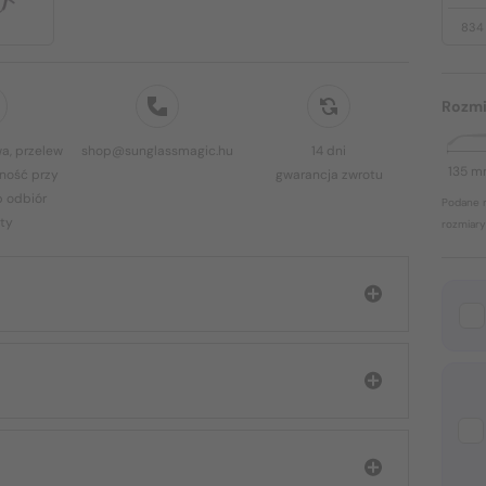
834
Rozmi
a, przelew
shop@sunglassmagic.hu
14 dni
135 
ność przy
gwarancja zwrotu
b odbiór
Podane r
ty
rozmiary