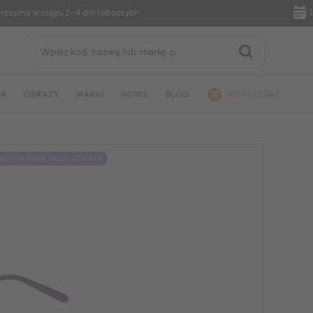
my w ciągu 2–4 dni roboczych
14 dni
JA
OBRAZY
MARKI
NOWE
BLOG
WYPRZEDAŻ
OFOKALNĄ PLUS 275 PLN