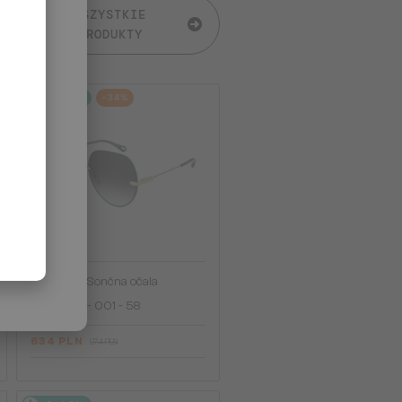
WSZYSTKIE
PRODUKTY
2-4 DNI
-34%
—
Chloé
Sončna očala
CH0135S - 001 - 58
634 PLN
974 PLN