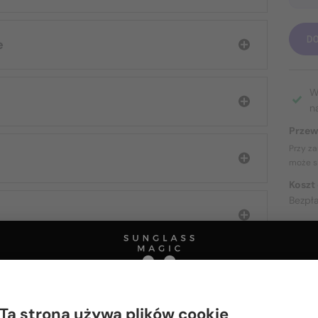
D
e
W
n
Przew
Przy z
może s
Koszt
Bezpł
O DOS
Ta strona używa plików cookie