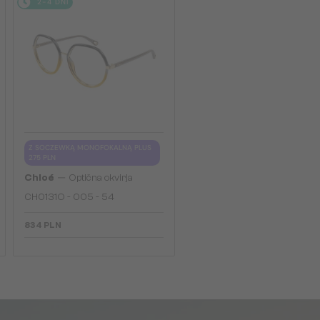
2-4 DNI
Z SOCZEWKĄ MONOFOKALNĄ PLUS
275 PLN
—
Chloé
Optična okvirja
CH0131O - 005 - 54
834 PLN