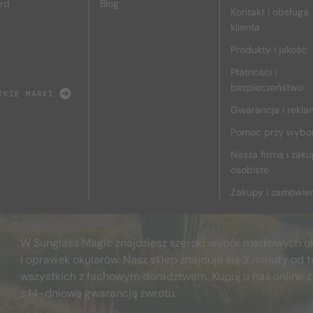
rd
Blog
Kontakt i obsługa
klienta
Produkty i jakość
Płatności i
bezpieczeństwo
TKIE MARKI
Gwarancja i rekla
Pomoc przy wybo
Nasza firma i zak
osobiste
Zakupy i zamówie
W Sunglass Magic znajdziesz szeroki wybór markowych o
i oprawek okularów. Nasz sklep znajduje się 2 minuty od t
wszystkich z fachowym doradztwem. Kupuj u nas online z
z 14-dniową gwarancją zwrotu.