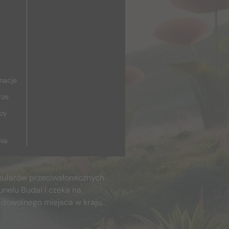
macje
rze
upy
nia
kularów przeciwsłonecznych
unelu Budai i czeka na
 dowolnego miejsca w kraju,