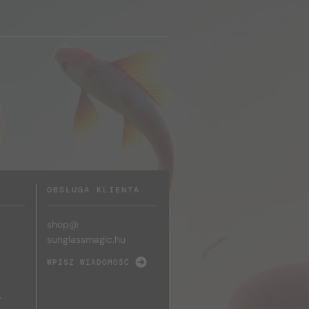
OBSŁUGA KLIENTA
shop@
sunglassmagic.hu
WPISZ WIADOMOŚĆ
y