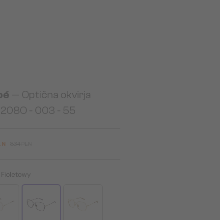
oé
— Optična okvirja
208O - 003 - 55
LN
834 PLN
:
Fioletowy