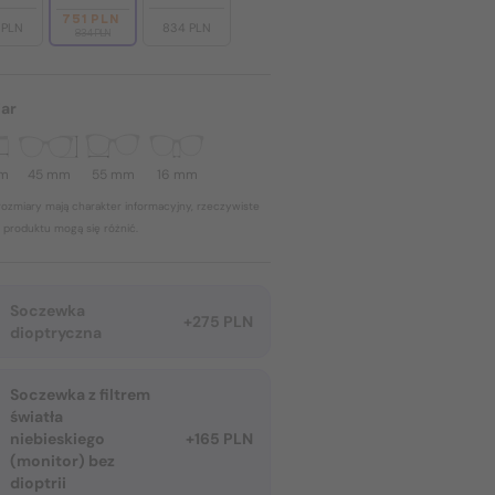
751 PLN
 PLN
834 PLN
834 PLN
ar
mm
45 mm
55 mm
16 mm
ozmiary mają charakter informacyjny, rzeczywiste
 produktu mogą się różnić.
Soczewka
+275 PLN
dioptryczna
Soczewka z filtrem
światła
niebieskiego
+165 PLN
(monitor) bez
dioptrii