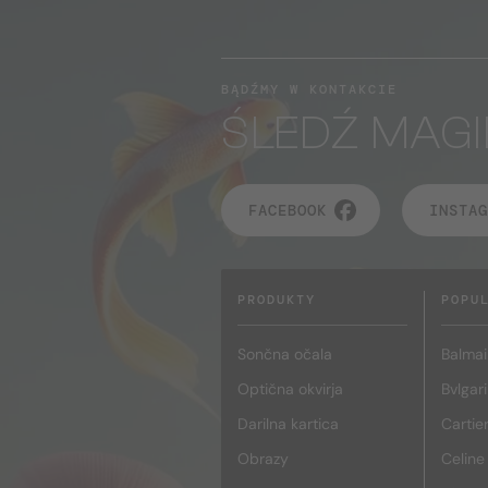
BĄDŹMY W KONTAKCIE
ŚLEDŹ MAGI
FACEBOOK
INSTAG
PRODUKTY
POPU
Sončna očala
Balmai
Optična okvirja
Bvlgari
Darilna kartica
Cartie
Obrazy
Celine