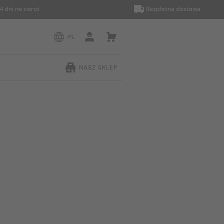
 na zwrot
Bezpłatna dostawa
PL
NASZ SKLEP