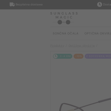
Bezpłatna dostawa
Dostarczy
SONČNA OČALA
OPTIČNA OKVIR
Produkty
Optična okvirja
2-4 DNI
-10%
Z SOCZEWKĄ MON