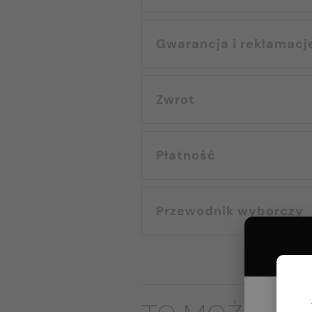
Gwarancja i reklamacj
Zwrot
Płatność
Przewodnik wyborczy