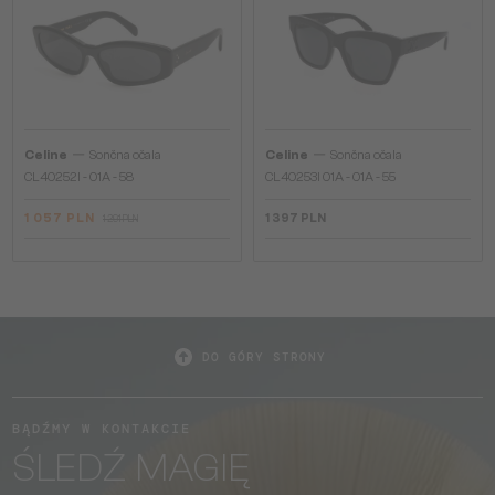
—
—
Celine
Sončna očala
Celine
Sončna očala
CL40252I - 01A - 58
CL40253I 01A - 01A - 55
1 057 PLN
1 397 PLN
1 291 PLN
DO GÓRY STRONY
BĄDŹMY W KONTAKCIE
ŚLEDŹ MAGIĘ