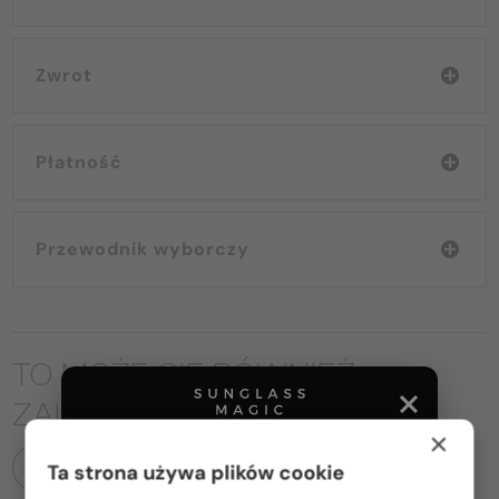
Zwrot
Płatność
Przewodnik wyborczy
TO MOŻE CIĘ RÓWNIEŻ
ZAINTERESOWAĆ
×
WSZYSTKIE PRODUKTY
Ta strona używa plików cookie