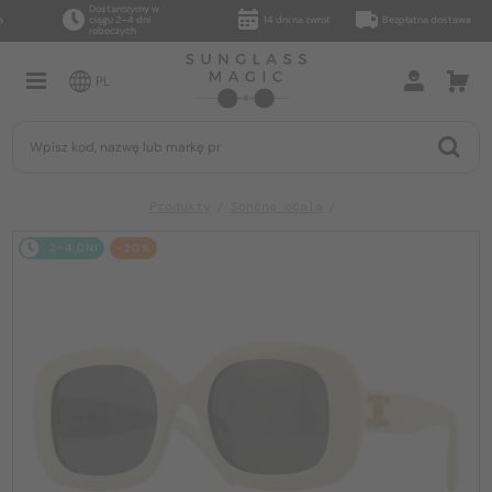
Dostarczymy w
ciągu 2–4 dni
14 dni na zwrot
Bezpłatna dostawa
roboczych
PL
Produkty
Sončna očala
2-4 DNI
-20%