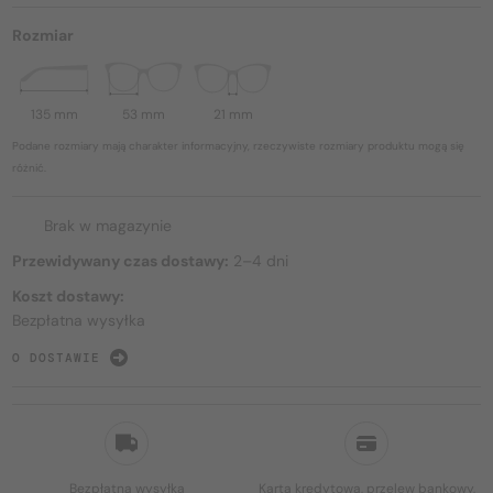
Rozmiar
135 mm
53 mm
21 mm
Podane rozmiary mają charakter informacyjny, rzeczywiste rozmiary produktu mogą się
różnić.
Brak w magazynie
Przewidywany czas dostawy:
2–4 dni
Koszt dostawy:
Bezpłatna wysyłka
O DOSTAWIE
Bezpłatna wysyłka
Karta kredytowa, przelew bankowy,