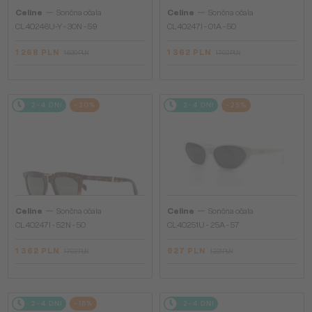
—
—
Celine
Sončna očala
Celine
Sončna očala
CL40246U-Y - 30N - 59
CL40247I - 01A - 50
1 268 PLN
1 362 PLN
1 620 PLN
1 702 PLN
2-4 DNI
-20%
2-4 DNI
-25%
—
—
Celine
Sončna očala
Celine
Sončna očala
CL40247I - 52N - 50
CL40251U - 25A - 57
1 362 PLN
927 PLN
1 702 PLN
1 221 PLN
2-4 DNI
-18%
2-4 DNI