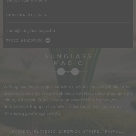
OBSŁUGA KLIENTA
shop@
sunglassmagic.hu
WPISZ WIADOMOŚĆ
W Sunglass Magic znajdziesz szeroki wybór markowych okularów
przeciwsłonecznych i oprawek okularów. Nasz sklep znajduje się 2
minuty od tunelu Budai i czeka na wszystkich z fachowym
doradztwem. Kupuj u nas online z dowolnego miejsca w kraju, z
14-dniową gwarancją zwrotu.
WYGODNĄ PŁATNOŚĆ ZAPEWNIA STRIPE, PAYPAL.