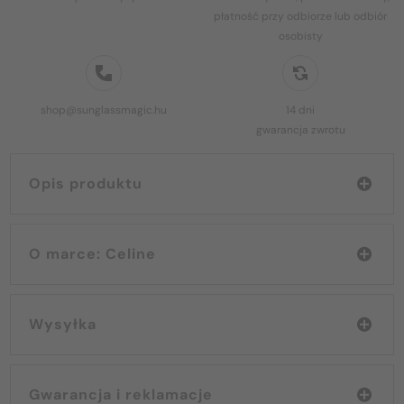
płatność przy odbiorze lub odbiór
osobisty
shop@sunglassmagic.hu
14 dni
gwarancja zwrotu
Opis produktu
O marce: Celine
Wysyłka
Gwarancja i reklamacje