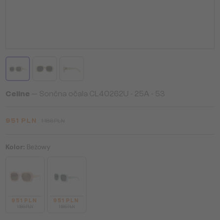
Celine
— Sončna očala CL40262U - 25A - 53
951 PLN
1 186 PLN
Kolor:
Beżowy
951 PLN
951 PLN
1 186 PLN
1 186 PLN