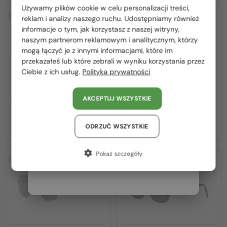
Używamy plików cookie w celu personalizacji treści,
Proszę wybierz z listy odpowiedni dla Ciebie kraj:
2-4 DNI
-20%
2-4 DNI
-22%
reklam i analizy naszego ruchu. Udostępniamy również
informacje o tym, jak korzystasz z naszej witryny,
Polska / PL
naszym partnerom reklamowym i analitycznym, którzy
mogą łączyć je z innymi informacjami, które im
România / RO
przekazałeś lub które zebrali w wyniku korzystania przez
Ciebie z ich usług.
Polityka prywatności
Magyarország / HU
United Arab Emirates / EN
—
—
Celine
Sončna očala
Celine
Sončna očala
AKCEPTUJ WSZYSTKIE
CL40242I - 01B - 53
CL40246U-Y - 30H - 61
Austria / AT
1 057 PLN
1 268 PLN
1 315 PLN
1 620 PLN
Niemcy / DE
ODRZUĆ WSZYSTKIE
Francja / FR
Pokaż szczegóły
2-4 DNI
-22%
2-4 DNI
-20%
Włochy / IT