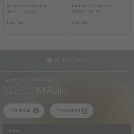
—
—
Cartier
Sončna očala
Cartier
Sončna očala
CT0434S - 003 - 54
CT0435S - 003 - 55
1 784 PLN
1 784 PLN
DO GÓRY STRONY
BĄDŹMY W KONTAKCIE
ŚLEDŹ MAGIĘ
FACEBOOK
INSTAGRAM
POMOC