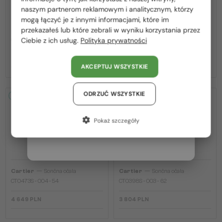
Polska / PL
naszym partnerom reklamowym i analitycznym, którzy
mogą łączyć je z innymi informacjami, które im
România / RO
—
—
przekazałeś lub które zebrali w wyniku korzystania przez
Cartier
Sončna očala
Cartier
Sončna očala
Ciebie z ich usług.
Polityka prywatności
Magyarország / HU
CT0540S - 001 - 48
CT0545S Clash de Cartier - 002 - 58
United Arab Emirates / EN
2 923 PLN
6 633 PLN
AKCEPTUJ WSZYSTKIE
Austria / AT
Niemcy / DE
ODRZUĆ WSZYSTKIE
2-4 DNI
2-4 DNI
Francja / FR
Pokaż szczegóły
Włochy / IT
—
—
Cartier
Sončna očala
Cartier
Sončna očala
CT0473S - 004 - 54
CT0398S - 003 - 62
4 649 PLN
3 804 PLN