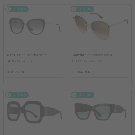
2-4 DNI
2-4 DNI
—
—
Cartier
Sončna očala
Cartier
Sončna očala
CT0150S - 001 - 55
CT0398S - 002 - 62
3 592 PLN
3 804 PLN
2-4 DNI
2-4 DNI