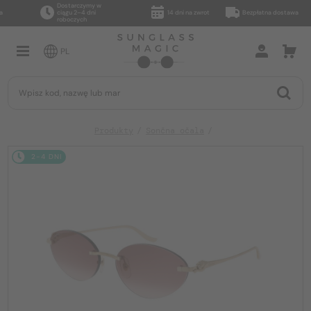
Dostarczymy w
ciągu 2–4 dni
14 dni na zwrot
Bezpłatna dostawa
roboczych
PL
Produkty
Sončna očala
2-4 DNI