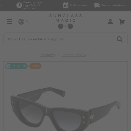
Dostarczymy w
ciągu 2–4 dni
14 dni na zwrot
Bezpłatna dostawa
roboczych
PL
Produkty
Sončna očala
2-4 DNI
-25%