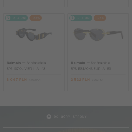
2-4 DNI
-25%
2-4 DNI
-25%
—
—
Balmain
Sončna očala
Balmain
Sončna očala
BPS-167 OLIVIER II - A - 43
BPS-153 MONSIEUR - A - 53
3 047 PLN
2 522 PLN
4 063 PLN
3 362 PLN
DO GÓRY STRONY