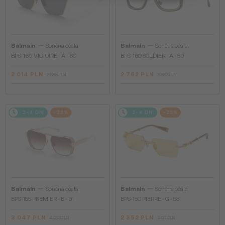
—
—
Balmain
Sončna očala
Balmain
Sončna očala
BPS-169 VICTOIRE - A - 60
BPS-160 SOLDIER - A - 59
2 014 PLN
2 762 PLN
2 685 PLN
3 683 PLN
2-4 DNI
-25%
2-4 DNI
-25%
—
—
Balmain
Sončna očala
Balmain
Sončna očala
BPS-155 PREMIER - B - 61
BPS-150 PIERRE - G - 53
3 047 PLN
2 352 PLN
4 063 PLN
3 137 PLN