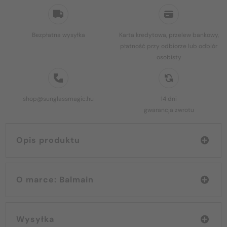
Bezpłatna wysyłka
Karta kredytowa, przelew bankowy,
płatność przy odbiorze lub odbiór
osobisty
shop@sunglassmagic.hu
14 dni
gwarancja zwrotu
Opis produktu
O marce: Balmain
Wysyłka