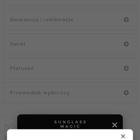
Gwarancja i reklamacje
Zwrot
Płatność
Przewodnik wyborczy
TO MOŻE CIĘ RÓWNIEŻ
×
ZAINTERESOWAĆ