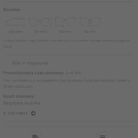
Rozmiar
130 mm
29 mm
54 mm
16 mm
Podane rozmiary mają charakter informacyjny, rzeczywiste rozmiary produktu mogą się
różnić.
Brak w magazynie
Przewidywany czas dostawy:
2–4 dni
Przy zamówieniu z soczewkami czas dostawy może się wydłużyć nawet o
10 dni
roboczych.
Koszt dostawy:
Bezpłatna wysyłka
O DOSTAWIE