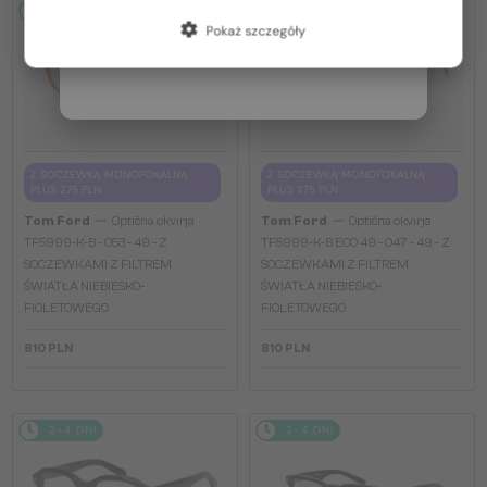
Francja / FR
2-4 DNI
2-4 DNI
Pokaż szczegóły
Włochy / IT
Z SOCZEWKĄ MONOFOKALNĄ
Z SOCZEWKĄ MONOFOKALNĄ
PLUS 275 PLN
PLUS 275 PLN
—
—
Tom Ford
Optična okvirja
Tom Ford
Optična okvirja
TF5999-K-B - 053 - 49 - Z
TF5999-K-B ECO 49 - 047 - 49 - Z
SOCZEWKAMI Z FILTREM
SOCZEWKAMI Z FILTREM
ŚWIATŁA NIEBIESKO-
ŚWIATŁA NIEBIESKO-
FIOLETOWEGO
FIOLETOWEGO
810 PLN
810 PLN
2-4 DNI
2-4 DNI