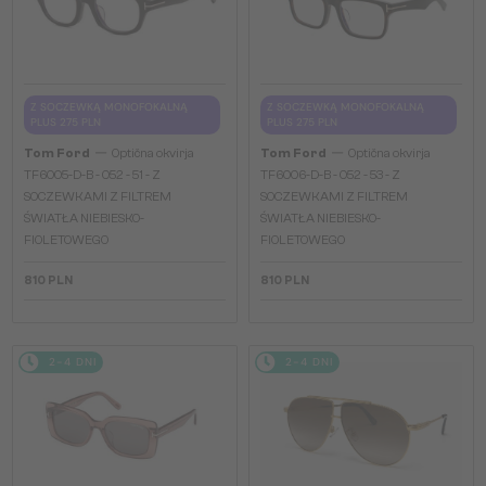
Z SOCZEWKĄ MONOFOKALNĄ
Z SOCZEWKĄ MONOFOKALNĄ
PLUS 275 PLN
PLUS 275 PLN
—
—
Tom Ford
Optična okvirja
Tom Ford
Optična okvirja
TF6005-D-B - 052 - 51 - Z
TF6006-D-B - 052 - 53 - Z
SOCZEWKAMI Z FILTREM
SOCZEWKAMI Z FILTREM
ŚWIATŁA NIEBIESKO-
ŚWIATŁA NIEBIESKO-
FIOLETOWEGO
FIOLETOWEGO
810 PLN
810 PLN
2-4 DNI
2-4 DNI