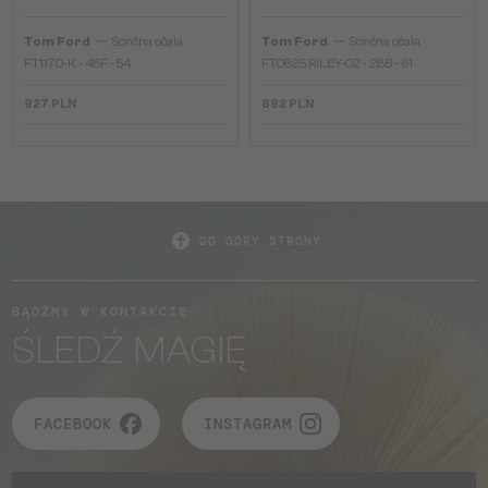
—
—
Tom Ford
Sončna očala
Tom Ford
Sončna očala
FT1170-K - 48F - 54
FT0825 RILEY-02 - 28B - 61
927 PLN
892 PLN
DO GÓRY STRONY
BĄDŹMY W KONTAKCIE
ŚLEDŹ MAGIĘ
FACEBOOK
INSTAGRAM