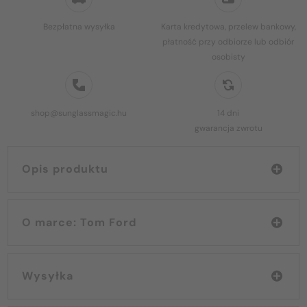
Bezpłatna wysyłka
Karta kredytowa, przelew bankowy,
płatność przy odbiorze lub odbiór
osobisty
shop@sunglassmagic.hu
14 dni
gwarancja zwrotu
Opis produktu
O marce: Tom Ford
Wysyłka