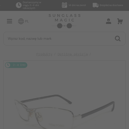
Dostarczymy w
ciągu 2–4 dni
14 dni na zwrot
Bezpłatna dostawa
roboczych
PL
Produkty
Optična okvirja
2-4 DNI