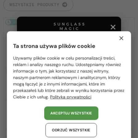
WSZYSTKIE PRODUKTY
2-4 DNI
2-4 DNI
×
Ta strona używa plików cookie
Używamy plików cookie w celu personalizacji treści,
Proszę wybierz z listy odpowiedni dla Ciebie kraj:
reklam i analizy naszego ruchu. Udostępniamy również
Z SOCZEWKĄ MONOFOKALNĄ
Z SOCZEWKĄ MONOFOKALNĄ
informacje o tym, jak korzystasz z naszej witryny,
PLUS 275 PLN
PLUS 275 PLN
Polska / PL
naszym partnerom reklamowym i analitycznym, którzy
—
—
Tom Ford
Optična okvirja
Tom Ford
Optična okvirja
mogą łączyć je z innymi informacjami, które im
România / RO
TF5998-K-B - 020 - 51 - Z
TF5998-K-B ECO - 001 - 51 - Z
przekazałeś lub które zebrali w wyniku korzystania przez
SOCZEWKAMI Z FILTREM
SOCZEWKAMI Z FILTREM
Ciebie z ich usług.
Polityka prywatności
Magyarország / HU
ŚWIATŁA NIEBIESKO-
ŚWIATŁA NIEBIESKO-
FIOLETOWEGO
FIOLETOWEGO
United Arab Emirates / EN
AKCEPTUJ WSZYSTKIE
Austria / AT
810 PLN
810 PLN
Niemcy / DE
ODRZUĆ WSZYSTKIE