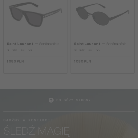
—
—
Saint Laurent
Sončna očala
Saint Laurent
Sončna očala
SL 619 - 001 - 56
SL 692 - 001 - 55
1 080 PLN
1 080 PLN
DO GÓRY STRONY
BĄDŹMY W KONTAKCIE
ŚLEDŹ MAGIĘ