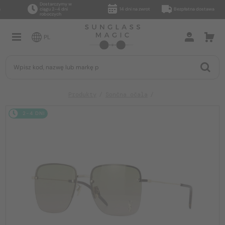
Dostarczymy w
ciągu 2–4 dni
14 dni na zwrot
Bezpłatna dostawa
roboczych
PL
Produkty
Sončna očala
2-4 DNI