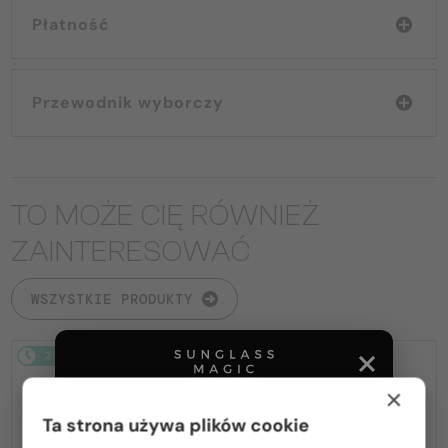
Płatność
Przewodnik wyborczy
TO MOŻE CIĘ RÓWNIEŻ
ZAINTERESOWAĆ
WSZYSTKIE PRODUKTY
2-4 DNI
-14%
2-4 DNI
-10%
×
Ta strona używa plików cookie