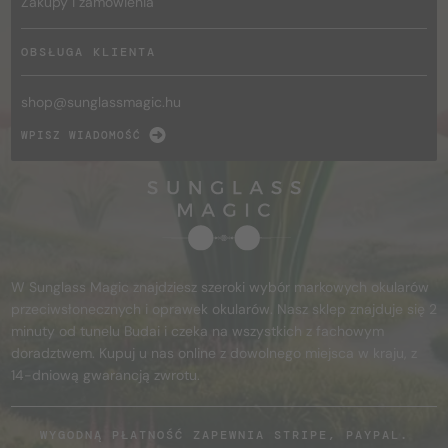
Zakupy i zamówienia
OBSŁUGA KLIENTA
shop@
sunglassmagic.hu
WPISZ WIADOMOŚĆ
W Sunglass Magic znajdziesz szeroki wybór markowych okularów
przeciwsłonecznych i oprawek okularów. Nasz sklep znajduje się 2
minuty od tunelu Budai i czeka na wszystkich z fachowym
doradztwem. Kupuj u nas online z dowolnego miejsca w kraju, z
14-dniową gwarancją zwrotu.
WYGODNĄ PŁATNOŚĆ ZAPEWNIA STRIPE, PAYPAL.