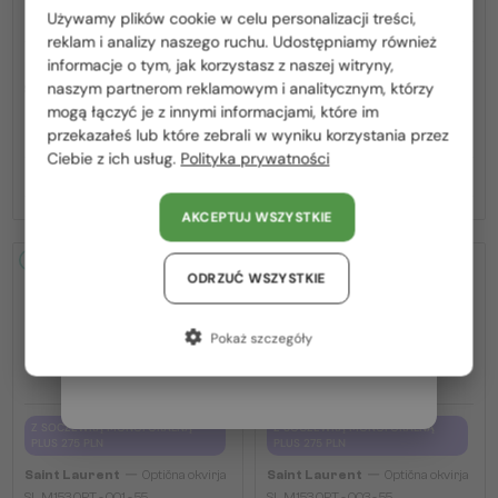
Używamy plików cookie w celu personalizacji treści,
Proszę wybierz z listy odpowiedni dla Ciebie kraj:
reklam i analizy naszego ruchu. Udostępniamy również
informacje o tym, jak korzystasz z naszej witryny,
—
Z SOCZEWKĄ MONOFOKALNĄ
Saint Laurent
Sončna očala
Polska / PL
PLUS 275 PLN
naszym partnerom reklamowym i analitycznym, którzy
SL M153 - 003 - 55
—
mogą łączyć je z innymi informacjami, które im
Saint Laurent
Optična okvirja
România / RO
przekazałeś lub które zebrali w wyniku korzystania przez
SL M94 OPT - 001 - 53
Ciebie z ich usług.
Polityka prywatności
Magyarország / HU
927 PLN
916 PLN
1 080 PLN
1 010 PLN
United Arab Emirates / EN
AKCEPTUJ WSZYSTKIE
Austria / AT
2-4 DNI
-16%
2-4 DNI
-16%
Niemcy / DE
ODRZUĆ WSZYSTKIE
Francja / FR
Pokaż szczegóły
Włochy / IT
Z SOCZEWKĄ MONOFOKALNĄ
Z SOCZEWKĄ MONOFOKALNĄ
PLUS 275 PLN
PLUS 275 PLN
—
—
Saint Laurent
Optična okvirja
Saint Laurent
Optična okvirja
SL M153 OPT - 001 - 55
SL M153 OPT - 003 - 55