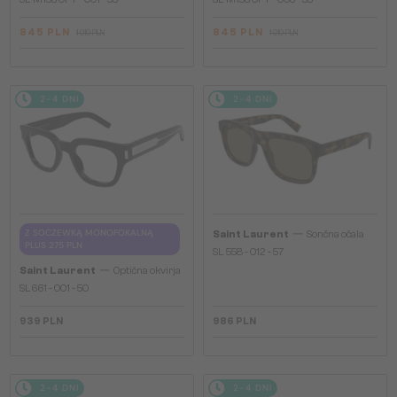
845 PLN
845 PLN
1 010 PLN
1 010 PLN
2-4 DNI
2-4 DNI
—
Z SOCZEWKĄ MONOFOKALNĄ
Saint Laurent
Sončna očala
PLUS 275 PLN
SL 558 - 012 - 57
—
Saint Laurent
Optična okvirja
SL661 - 001 - 50
939 PLN
986 PLN
2-4 DNI
2-4 DNI