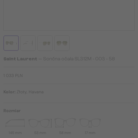
Saint Laurent
— Sončna očala SL312M - 003 - 58
1 033 PLN
Kolor:
Złoty, Havana
Rozmiar
145 mm
53 mm
58 mm
17 mm