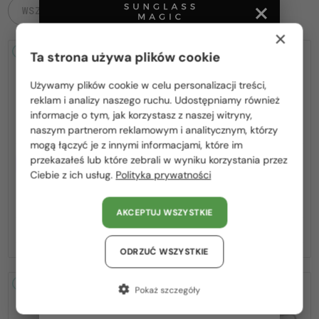
WSZYSTKIE PRODUKTY
×
2-4 DNI
2-4 DNI
Ta strona używa plików cookie
Używamy plików cookie w celu personalizacji treści,
Proszę wybierz z listy odpowiedni dla Ciebie kraj:
reklam i analizy naszego ruchu. Udostępniamy również
informacje o tym, jak korzystasz z naszej witryny,
Polska / PL
naszym partnerom reklamowym i analitycznym, którzy
mogą łączyć je z innymi informacjami, które im
România / RO
przekazałeś lub które zebrali w wyniku korzystania przez
Z SOCZEWKĄ MONOFOKALNĄ
Z SOCZEWKĄ MONOFOKALNĄ
PLUS 275 PLN
PLUS 275 PLN
Ciebie z ich usług.
Polityka prywatności
Magyarország / HU
—
—
Mont Blanc
Optična okvirja
Mont Blanc
Optična okvirja
United Arab Emirates / EN
MB0221O - 004 - 57
MB0221O - 010 - 59
AKCEPTUJ WSZYSTKIE
Austria / AT
545 PLN
545 PLN
Niemcy / DE
ODRZUĆ WSZYSTKIE
Francja / FR
2-4 DNI
2-4 DNI
Pokaż szczegóły
Włochy / IT