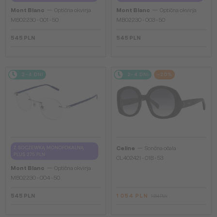
—
—
Mont Blanc
Optična okvirja
Mont Blanc
Optična okvirja
MB0223O - 001 - 50
MB0223O - 003 - 50
545 PLN
545 PLN
2-4 DNI
2-4 DNI
-20%
—
Z SOCZEWKĄ MONOFOKALNĄ
Celine
Sončna očala
PLUS 275 PLN
CL40242I - 01B - 53
—
Mont Blanc
Optična okvirja
MB0223O - 004 - 50
545 PLN
1 054 PLN
1 314 PLN