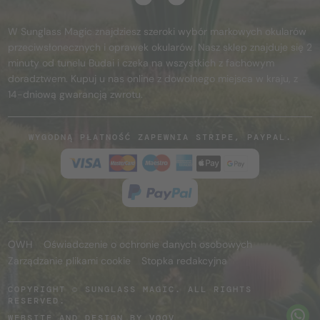
W Sunglass Magic znajdziesz szeroki wybór markowych okularów
przeciwsłonecznych i oprawek okularów. Nasz sklep znajduje się 2
minuty od tunelu Budai i czeka na wszystkich z fachowym
doradztwem. Kupuj u nas online z dowolnego miejsca w kraju, z
14-dniową gwarancją zwrotu.
WYGODNĄ PŁATNOŚĆ ZAPEWNIA STRIPE, PAYPAL.
OWH
Oświadczenie o ochronie danych osobowych
Zarządzanie plikami cookie
Stopka redakcyjna
COPYRIGHT © SUNGLASS MAGIC. ALL RIGHTS
RESERVED.
WEBSITE AND DESIGN BY
VOOV