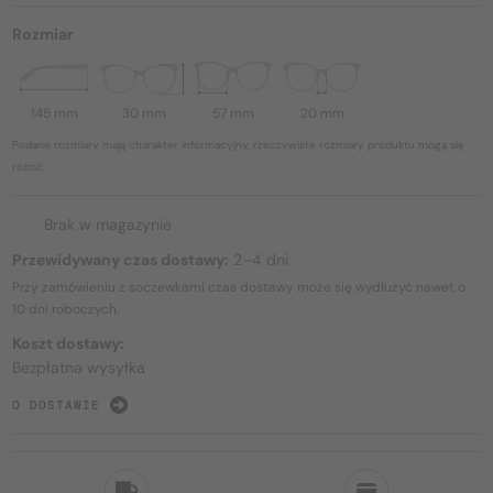
Rozmiar
145 mm
30 mm
57 mm
20 mm
Podane rozmiary mają charakter informacyjny, rzeczywiste rozmiary produktu mogą się
różnić.
Brak w magazynie
Przewidywany czas dostawy:
2–4 dni
Przy zamówieniu z soczewkami czas dostawy może się wydłużyć nawet o
10 dni
roboczych.
Koszt dostawy:
Bezpłatna wysyłka
O DOSTAWIE