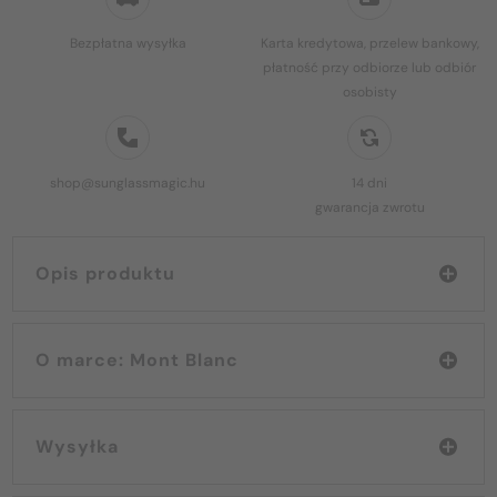
Bezpłatna wysyłka
Karta kredytowa, przelew bankowy,
płatność przy odbiorze lub odbiór
osobisty
shop@sunglassmagic.hu
14 dni
gwarancja zwrotu
Opis produktu
O marce: Mont Blanc
Wysyłka