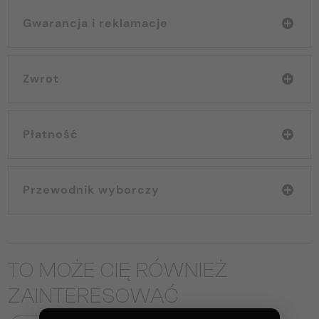
Gwarancja i reklamacje
Zwrot
Płatność
Przewodnik wyborczy
TO MOŻE CIĘ RÓWNIEŻ
ZAINTERESOWAĆ