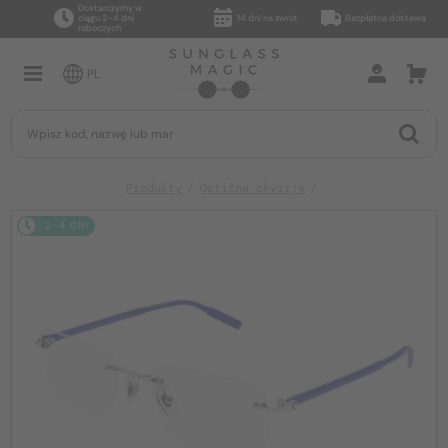
Dostarczymy w
ciągu 2–4 dni
14 dni na zwrot
Bezpłatna dostawa
roboczych
PL
Produkty
Optična okvirja
2-4 DNI