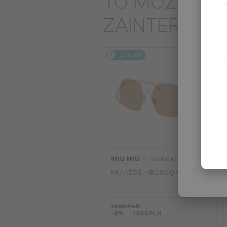
TO MOŻE CIĘ
ZAINTERES
2-4 DNI
—
MIU MIU
Sončna očala
MU A55S - ​1BC90Q - ​57
1 362 PLN
-8%
1 256 PLN