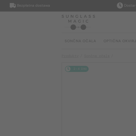
Bezpłatna dostawa
Dostarczymy
SONČNA OČALA
OPTIČNA OKVIR
Produkty
Sončna očala
2-4 DNI