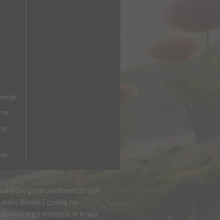
y
macje
rze
upy
nia
kularów przeciwsłonecznych
unelu Budai i czeka na
 dowolnego miejsca w kraju,