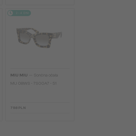
2-4 DNI
—
MIU MIU
Sončna očala
MU 08WS - 7S00A7 - 51
798 PLN