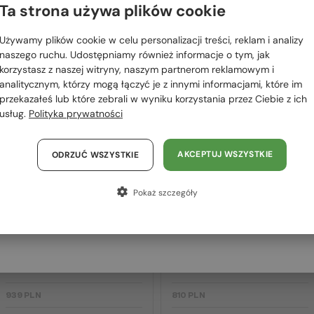
 RÓWNIEŻ
Ta strona używa plików cookie
Proszę wybierz z listy odpowiedni dla Ciebie kraj:
OWAĆ
Używamy plików cookie w celu personalizacji treści, reklam i analizy
Polska / PL
naszego ruchu. Udostępniamy również informacje o tym, jak
korzystasz z naszej witryny, naszym partnerom reklamowym i
România / RO
2-4 DNI
2-4 DNI
analitycznym, którzy mogą łączyć je z innymi informacjami, które im
przekazałeś lub które zebrali w wyniku korzystania przez Ciebie z ich
Magyarország / HU
usług.
Polityka prywatności
United Arab Emirates / EN
Austria / AT
AKCEPTUJ WSZYSTKIE
ODRZUĆ WSZYSTKIE
Niemcy / DE
Pokaż szczegóły
Francja / FR
—
MIU MIU
Sončna očala
Z SOCZEWKĄ MONOFOKALNĄ PLUS
Włochy / IT
275 PLN
MU 11ZS - 16K01O - 51
—
MIU MIU
Optična okvirja
MU 01XV - 1AB1O1 - 50
939 PLN
810 PLN