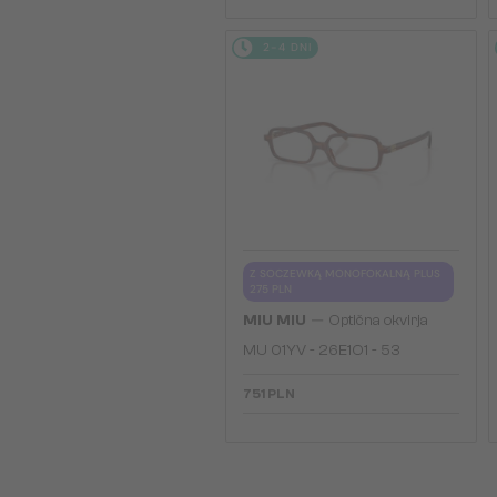
2-4 DNI
Z SOCZEWKĄ MONOFOKALNĄ PLUS
275 PLN
—
MIU MIU
Optična okvirja
MU 01YV - 26E1O1 - 53
751 PLN