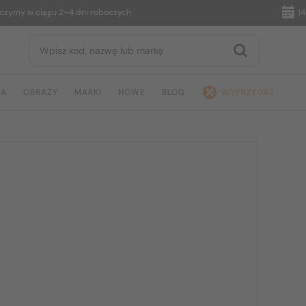
 w ciągu 2–4 dni roboczych
14 dni 
JA
OBRAZY
MARKI
NOWE
BLOG
WYPRZEDAŻ