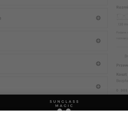
Rozmi
e
138 
Podane r
rozmiary
B
Przew
Koszt
Bezpł
O DOS