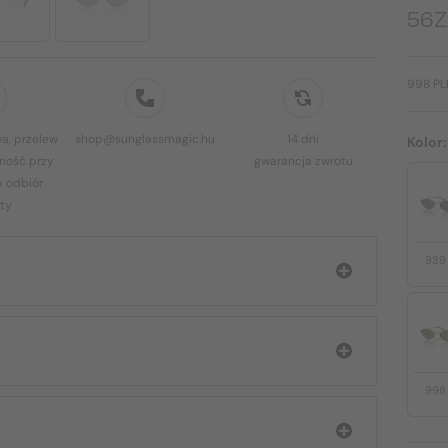
56Z
998 PL
a, przelew
shop@sunglassmagic.hu
14 dni
Kolor
ność przy
gwarancja zwrotu
b odbiór
ty
939
998