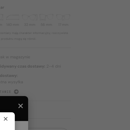
ar
mm
140 mm
32 mm
56 mm
17 mm
ozmiary mają charakter informacyjny, rzeczywiste
 produktu mogą się różnić.
rak w magazynie
idywany czas dostawy:
2–4 dni
 dostawy:
atna wysyłka
TAWIE
×