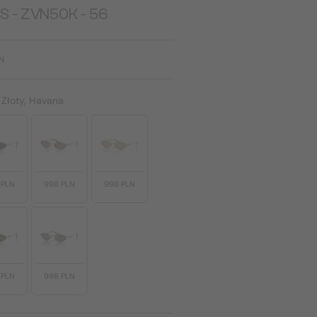
S - ZVN50K - 56
N
:
Złoty, Havana
 PLN
998 PLN
998 PLN
 PLN
998 PLN