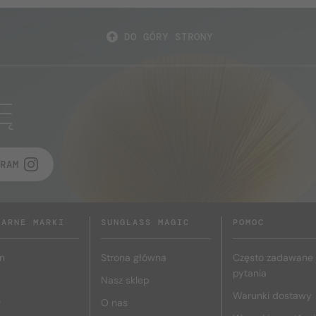
DO GÓRY STRONY
Ę
RAM
LARNE MARKI
SUNGLASS MAGIC
POMOC
n
Strona główna
Często zadawane
pytania
Nasz sklep
Warunki dostawy
r
O nas