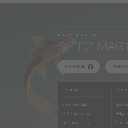
BĄDŹMY W KONTAKCIE
ŚLEDŹ MAGI
FACEBOOK
INSTAG
PRODUKTY
POPU
Sončna očala
Balmai
Optična okvirja
Bvlgari
Darilna kartica
Cartie