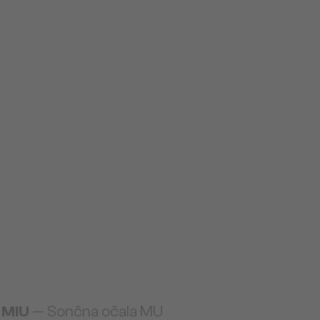
 MIU
— Sončna očala MU