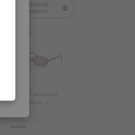
WSZYSTKIE
PRODUKTY
2-4 DNI
—
MIU MIU
Sončna očala
MU 11ZS - 14L20I - 51
939 PLN