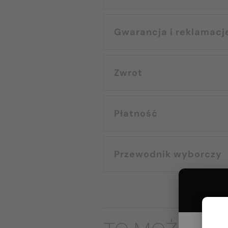
Gwarancja i reklamacj
Zwrot
Płatność
Przewodnik wyborczy