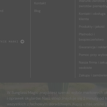
Warunki zwrotów i
Kontakt
zwrotów pieniędz
rd
Blog
Kontakt i obsługa
klienta
Produkty i jakość
Płatności i
bezpieczeństwo
TKIE MARKI
Gwarancja i rekla
Pomoc przy wybo
Nasza firma i zak
osobiste
Zakupy i zamówie
W Sunglass Magic znajdziesz szeroki wybór markowych o
i oprawek okularów. Nasz sklep znajduje się 2 minuty od t
wszystkich z fachowym doradztwem. Kupuj u nas online z