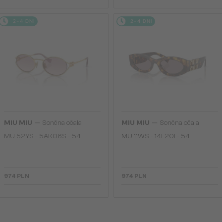
2-4 DNI
2-4 DNI
—
—
MIU MIU
Sončna očala
MIU MIU
Sončna očala
MU 52YS - ​5AK06S - ​54
MU 11WS - 14L20I - 54
974 PLN
974 PLN