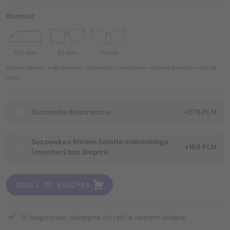
Rozmiar
150 mm
57 mm
14 mm
Podane rozmiary mają charakter informacyjny, rzeczywiste rozmiary produktu mogą się
różnić.
Soczewka dioptryczna
+275 PLN
Soczewka z filtrem światła niebieskiego
+165 PLN
(monitor) bez dioptrii
DODAJ DO KOSZYKA
W magazynie, dostępne od ręki w naszym sklepie