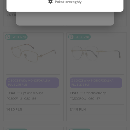
Pokaż szczegóły
FG40066U - 30W - 60
FG40064U - 30G - 59
Włochy / IT
2 078 PLN
2 148 PLN
2-4 DNI
2-4 DNI
Z SOCZEWKĄ MONOFOKALNĄ
Z SOCZEWKĄ MONOFOKALNĄ
PLUS 275 PLN
PLUS 275 PLN
—
—
Fred
Optična okvirja
Fred
Optična okvirja
FG50071U - 030 - 56
FG50070U - 030 - 57
1 620 PLN
2 148 PLN