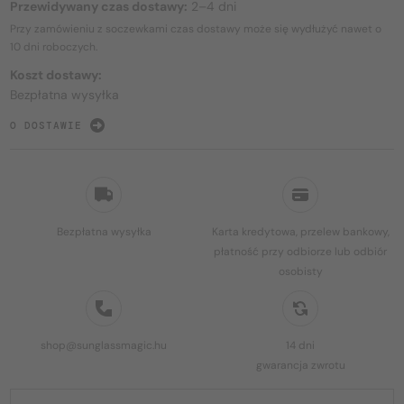
Przewidywany czas dostawy:
2–4 dni
Przy zamówieniu z soczewkami czas dostawy może się wydłużyć nawet o
10 dni
roboczych.
Koszt dostawy:
Bezpłatna wysyłka
O DOSTAWIE
Bezpłatna wysyłka
Karta kredytowa, przelew bankowy,
płatność przy odbiorze lub odbiór
osobisty
shop@sunglassmagic.hu
14 dni
gwarancja zwrotu