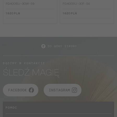
FG40015U - 30W - 59
FG40031U - 30F - 56
1 620 PLN
1 620 PLN
DO GÓRY STRONY
BĄDŹMY W KONTAKCIE
ŚLEDŹ MAGIĘ
FACEBOOK
INSTAGRAM
POMOC