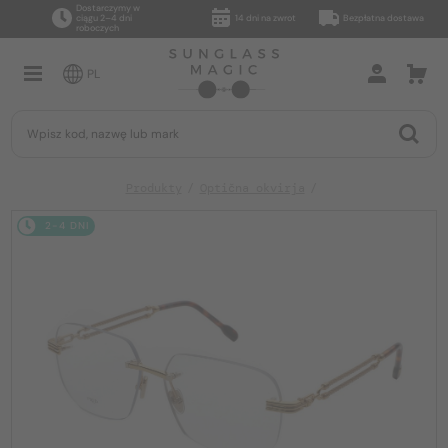
Dostarczymy w
ciągu 2–4 dni
14 dni na zwrot
Bezpłatna dostawa
roboczych
PL
Produkty
Optična okvirja
2-4 DNI