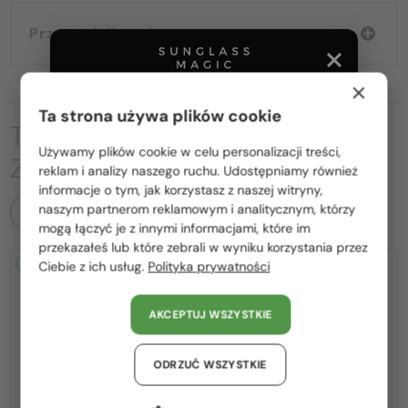
Przewodnik wyborczy
×
Ta strona używa plików cookie
TO MOŻE CIĘ RÓWNIEŻ
Używamy plików cookie w celu personalizacji treści,
ZAINTERESOWAĆ
Proszę wybierz z listy odpowiedni dla Ciebie kraj:
reklam i analizy naszego ruchu. Udostępniamy również
informacje o tym, jak korzystasz z naszej witryny,
Polska / PL
naszym partnerom reklamowym i analitycznym, którzy
WSZYSTKIE PRODUKTY
mogą łączyć je z innymi informacjami, które im
România / RO
przekazałeś lub które zebrali w wyniku korzystania przez
2-4 DNI
2-4 DNI
Ciebie z ich usług.
Polityka prywatności
Magyarország / HU
United Arab Emirates / EN
AKCEPTUJ WSZYSTKIE
Austria / AT
Niemcy / DE
ODRZUĆ WSZYSTKIE
Francja / FR
—
—
Fred
Sončna očala
Fred
Sončna očala