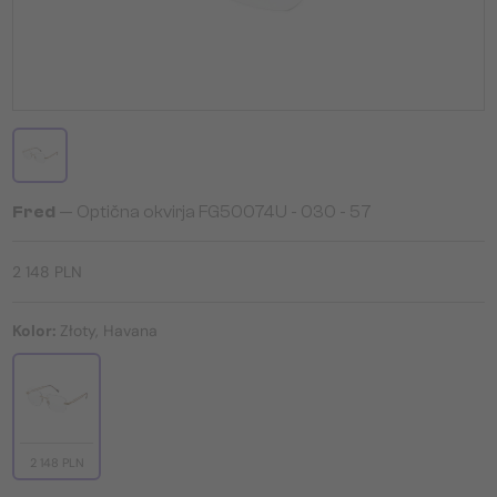
Fred
— Optična okvirja FG50074U - 030 - 57
2 148 PLN
Kolor:
Złoty, Havana
2 148 PLN