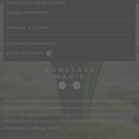
Nasza firma i zakupy osobiste
Zakupy i zamówienia
OBSŁUGA KLIENTA
shop@
sunglassmagic.hu
WPISZ WIADOMOŚĆ
W Sunglass Magic znajdziesz szeroki wybór markowych okularów
przeciwsłonecznych i oprawek okularów. Nasz sklep znajduje się 2
minuty od tunelu Budai i czeka na wszystkich z fachowym
doradztwem. Kupuj u nas online z dowolnego miejsca w kraju, z
14-dniową gwarancją zwrotu.