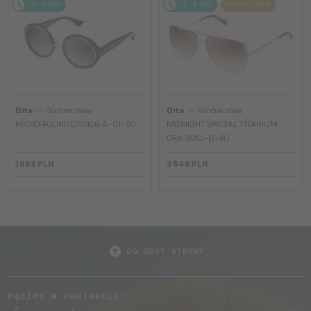
2-4 DNI
2-4 DNI
POPULARNE
—
—
Dita
Sončna očala
Dita
Sončna očala
MICRO-ROUND DTS406-A - 01 - 50
MIDNIGHT SPECIAL TITANIUM
DRX-2010 - D - 60
1 669 PLN
2 546 PLN
DO GÓRY STRONY
BĄDŹMY W KONTAKCIE