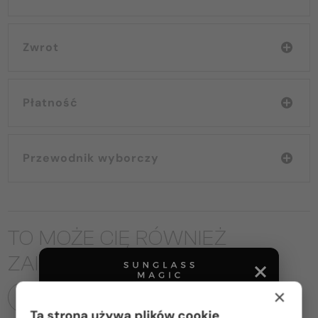
Zwrot
Płatność
Przewodnik wyborczy
TO MOŻE CIĘ RÓWNIEŻ
ZAINTERESOWAĆ
×
WSZYSTKIE PRODUKTY
Ta strona używa plików cookie