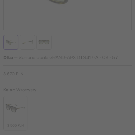
Dita
— Sončna očala GRAND-APX DTS417-A - 03 - 57
3 670 PLN
Kolor:
Wzorzysty
3 505 PLN