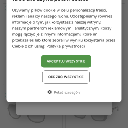
2-4 DNI
2-4 DNI
Używamy plików cookie w celu personalizacji treści,
Proszę wybierz z listy odpowiedni dla Ciebie kraj:
reklam i analizy naszego ruchu. Udostępniamy również
informacje o tym, jak korzystasz z naszej witryny,
Polska / PL
naszym partnerom reklamowym i analitycznym, którzy
mogą łączyć je z innymi informacjami, które im
România / RO
przekazałeś lub które zebrali w wyniku korzystania przez
Ciebie z ich usług.
Polityka prywatności
Magyarország / HU
—
—
Dita
Sončna očala
Dita
Sončna očala
United Arab Emirates / EN
MACH ONE DRX-2030 TITANIUM -
MACH SIX//TITANIUM DTS121 - 01 -
AKCEPTUJ WSZYSTKIE
W - 59
62
Austria / AT
2 936 PLN
4 393 PLN
Niemcy / DE
ODRZUĆ WSZYSTKIE
Francja / FR
Pokaż szczegóły
2-4 DNI
2-4 DNI
Włochy / IT