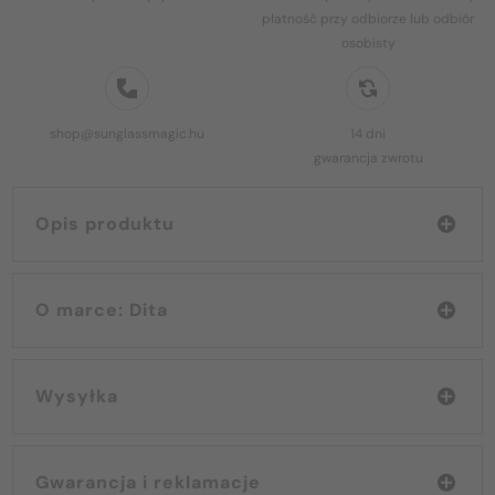
płatność przy odbiorze lub odbiór
osobisty
shop@sunglassmagic.hu
14 dni
gwarancja zwrotu
Opis produktu
O marce: Dita
Wysyłka
Gwarancja i reklamacje