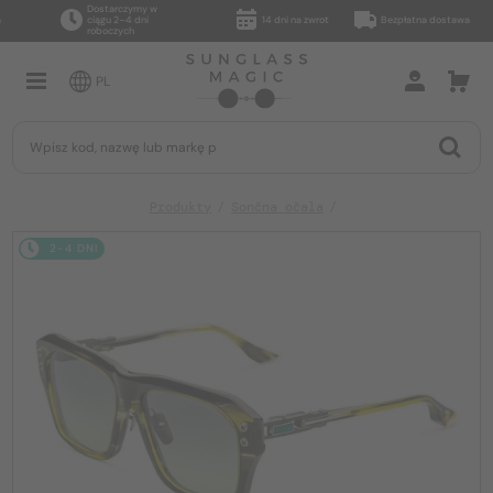
Dostarczymy w
ciągu 2–4 dni
14 dni na zwrot
Bezpłatna dostawa
roboczych
PL
Produkty
Sončna očala
2-4 DNI