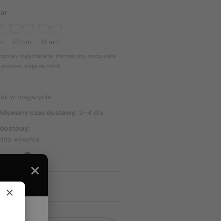
ar
mm
57 mm
16 mm
ozmiary mają charakter informacyjny, rzeczywiste
 produktu mogą się różnić.
rak w magazynie
idywany czas dostawy:
2–4 dni
 dostawy:
atna wysyłka
TAWIE
×