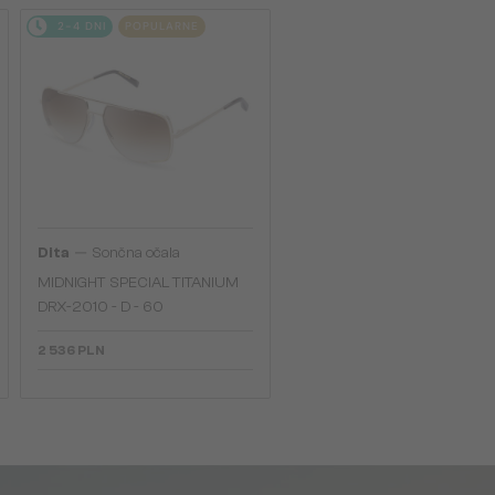
2-4 DNI
POPULARNE
—
Dita
Sončna očala
MIDNIGHT SPECIAL TITANIUM
DRX-2010 - D - 60
2 536 PLN