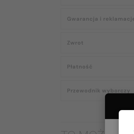
Gwarancja i reklamacj
Zwrot
Płatność
Przewodnik wyborczy