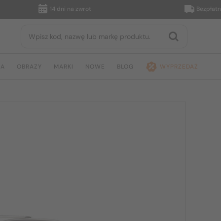
14 dni na zwrot
Bezpłatna d
JA
OBRAZY
MARKI
NOWE
BLOG
WYPRZEDAŻ