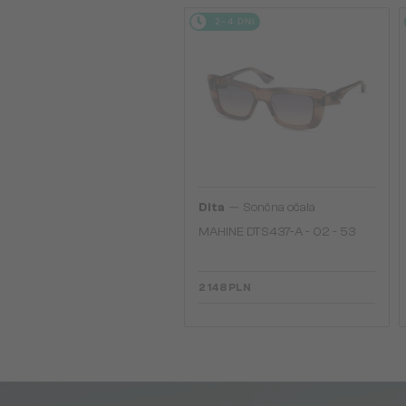
2-4 DNI
—
Dita
Sončna očala
MAHINE DTS437-A - 02 - 53
2 148 PLN