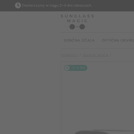
Dostarczymy w ciągu 2–4 dni roboczych
SONČNA OČALA
OPTIČNA OKVIR
Produkty
Sončna očala
2-4 DNI