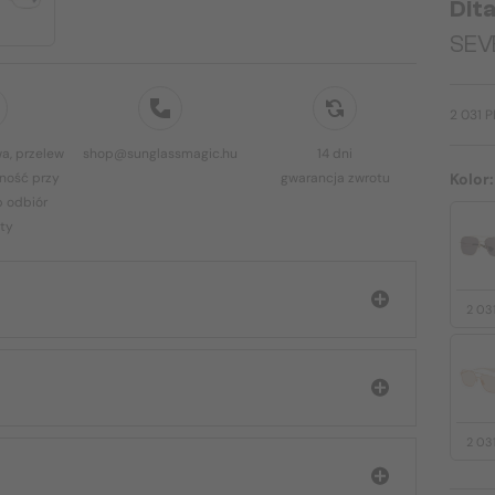
Dit
SEVE
2 031 
a, przelew
shop@sunglassmagic.hu
14 dni
ność przy
gwarancja zwrotu
Kolor
b odbiór
ty
2 03
2 03