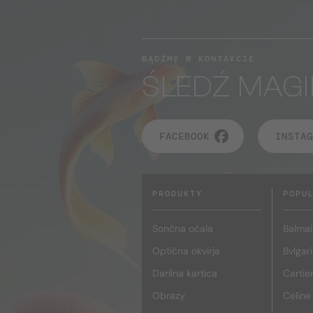
BĄDŹMY W KONTAKCIE
ŚLEDŹ MAGI
FACEBOOK
INSTAG
PRODUKTY
POPU
Sončna očala
Balmai
Optična okvirja
Bvlgari
Darilna kartica
Cartie
Obrazy
Celine