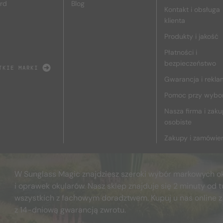
rd
Blog
Kontakt i obsługa
klienta
Produkty i jakość
Płatności i
bezpieczeństwo
TKIE MARKI
Gwarancja i rekla
Pomoc przy wybo
Nasza firma i zak
osobiste
Zakupy i zamówie
W Sunglass Magic znajdziesz szeroki wybór markowych o
i oprawek okularów. Nasz sklep znajduje się 2 minuty od t
wszystkich z fachowym doradztwem. Kupuj u nas online z
z 14-dniową gwarancją zwrotu.