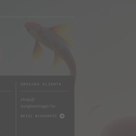
OBSŁUGA KLIENTA
shop@
sunglassmagic.hu
WPISZ WIADOMOŚĆ
y