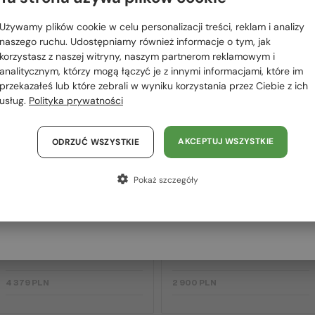
 RÓWNIEŻ
Proszę wybierz z listy odpowiedni dla Ciebie kraj:
OWAĆ
Używamy plików cookie w celu personalizacji treści, reklam i analizy
Polska / PL
naszego ruchu. Udostępniamy również informacje o tym, jak
korzystasz z naszej witryny, naszym partnerom reklamowym i
România / RO
analitycznym, którzy mogą łączyć je z innymi informacjami, które im
2-4 DNI
2-4 DNI
przekazałeś lub które zebrali w wyniku korzystania przez Ciebie z ich
Magyarország / HU
usług.
Polityka prywatności
United Arab Emirates / EN
Austria / AT
AKCEPTUJ WSZYSTKIE
ODRZUĆ WSZYSTKIE
Niemcy / DE
Pokaż szczegóły
Francja / FR
Włochy / IT
—
—
Dita
Sončna očala
Dita
Sončna očala
MACH SIX//TITANIUM DTS121 -
MACH-S DTS412-A - 04 - 55
01 - 62
4 379 PLN
2 900 PLN