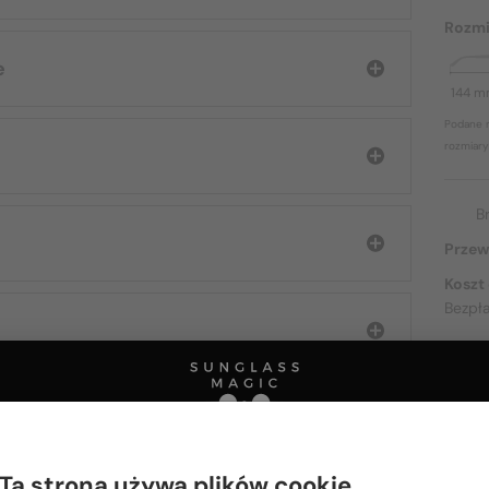
Rozmi
e
144 
Podane r
rozmiary
B
Przew
Koszt
Bezpł
O DOS
Ta strona używa plików cookie