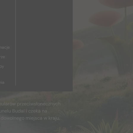
macje
rze
upy
nia
kularów przeciwsłonecznych
unelu Budai i czeka na
 dowolnego miejsca w kraju,