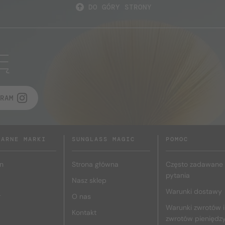
DO GÓRY STRONY
Ę
RAM
LARNE MARKI
SUNGLASS MAGIC
POMOC
n
Strona główna
Często zadawane
pytania
Nasz sklep
Warunki dostawy
r
O nas
Warunki zwrotów i
Kontakt
zwrotów pieniędz