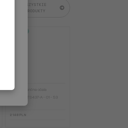
WSZYSTKIE
PRODUKTY
2-4 DNI
—
Dita
Sončna očala
MAHINE DTS437-A - 01 - 53
2 148 PLN