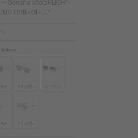
a
— Sončna očala FLIGHT-
N DTS111 - 01 - 57
PLN
:
Srebrny
1 PLN
2 031 PLN
2 031 PLN
1 PLN
2 031 PLN