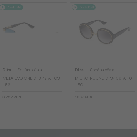
2-4 DNI
2-4 DNI
—
—
Dita
Sončna očala
Dita
Sončna očala
META-EVO ONE DTS147-A - 03
MICRO-ROUND DTS406-A - 01
- 56
- 50
3 252 PLN
1 667 PLN