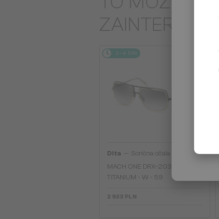
TO MOŻE CIĘ
ZAINTERES
2-4 DNI
—
Dita
Sončna očala
MACH ONE DRX-2030
TITANIUM - W - 59
2 923 PLN