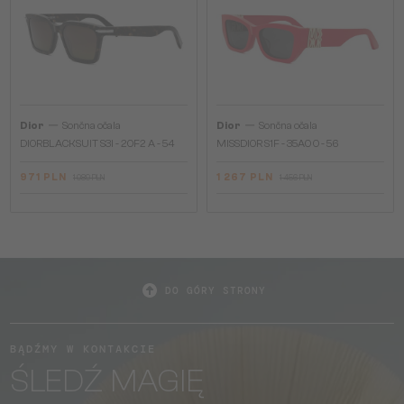
—
—
Dior
Sončna očala
Dior
Sončna očala
DIORBLACKSUIT S3I - 20F2 A - 54
MISSDIOR S1F - 35A0 O - 56
971 PLN
1 267 PLN
1 089 PLN
1 456 PLN
DO GÓRY STRONY
BĄDŹMY W KONTAKCIE
ŚLEDŹ MAGIĘ