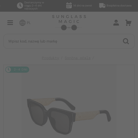
Dostarczymy w
ciągu 2–4 dni
14 dni na zwrot
Bezpłatna dostawa
roboczych
PL
Produkty
Sončna očala
2-4 DNI