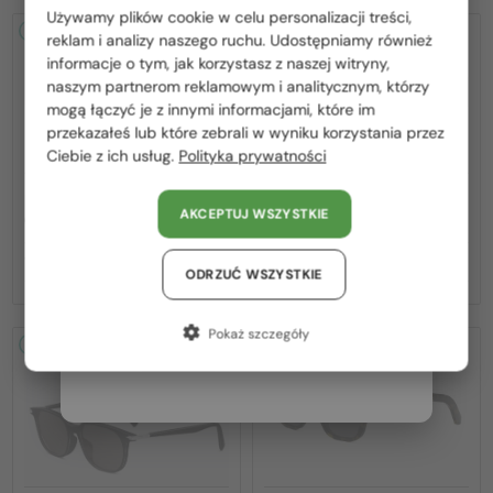
Używamy plików cookie w celu personalizacji treści,
Proszę wybierz z listy odpowiedni dla Ciebie kraj:
2-4 DNI
2-4 DNI
reklam i analizy naszego ruchu. Udostępniamy również
informacje o tym, jak korzystasz z naszej witryny,
Polska / PL
naszym partnerom reklamowym i analitycznym, którzy
mogą łączyć je z innymi informacjami, które im
România / RO
przekazałeś lub które zebrali w wyniku korzystania przez
Ciebie z ich usług.
Polityka prywatności
Magyarország / HU
United Arab Emirates / EN
—
—
Dior
Sončna očala
Dior
Sončna očala
AKCEPTUJ WSZYSTKIE
CDIOR S1F - 35A0 D - 56
DIORB23 S4I - 64A0 V - 56
Austria / AT
1 835 PLN
1 658 PLN
Niemcy / DE
ODRZUĆ WSZYSTKIE
Francja / FR
Pokaż szczegóły
2-4 DNI
2-4 DNI
Włochy / IT