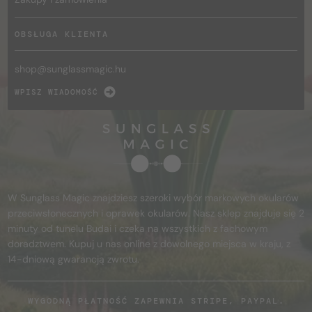
OBSŁUGA KLIENTA
shop@
sunglassmagic.hu
WPISZ WIADOMOŚĆ
W Sunglass Magic znajdziesz szeroki wybór markowych okularów
przeciwsłonecznych i oprawek okularów. Nasz sklep znajduje się 2
minuty od tunelu Budai i czeka na wszystkich z fachowym
doradztwem. Kupuj u nas online z dowolnego miejsca w kraju, z
14-dniową gwarancją zwrotu.
WYGODNĄ PŁATNOŚĆ ZAPEWNIA STRIPE, PAYPAL.