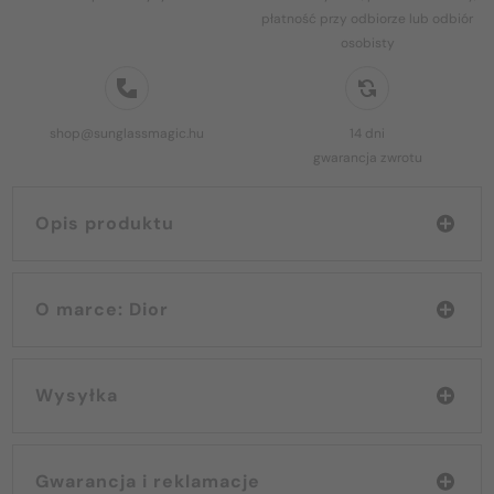
płatność przy odbiorze lub odbiór
osobisty
shop@sunglassmagic.hu
14 dni
gwarancja zwrotu
Opis produktu
O marce: Dior
Wysyłka
Gwarancja i reklamacje