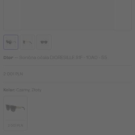
Dior
— Sončna očala DIORESILLE S1F - 10A0 - 55
2 001 PLN
Kolor:
Czarny, Złoty
2 001 PLN