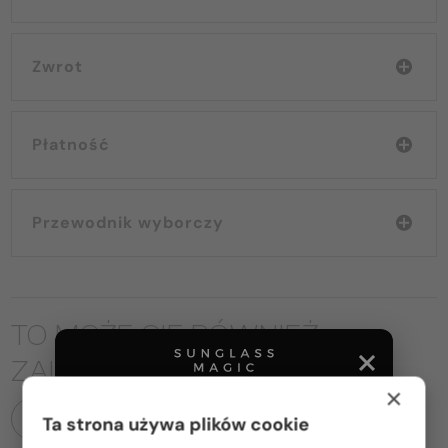
Zwrot
Płatność
Przewodnik wyborczy
TO MOŻE CIĘ RÓWNIEŻ
ZAINTERESOWAĆ
×
WSZYSTKIE PRODUKTY
Ta strona używa plików cookie