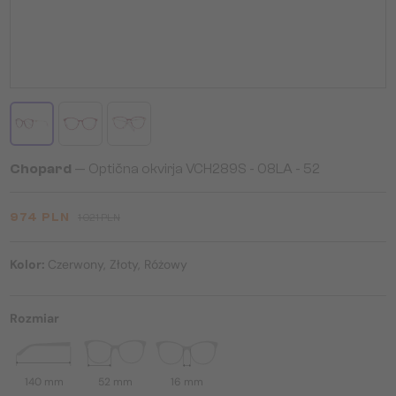
Chopard
— Optična okvirja VCH289S - 08LA - 52
974 PLN
1 021 PLN
Kolor:
Czerwony, Złoty, Różowy
Rozmiar
140 mm
52 mm
16 mm