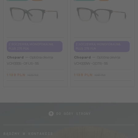
Z SOCZEWKĄ MONOFOKALNĄ
Z SOCZEWKĄ MONOFOKALNĄ
PLUS 275 PLN
PLUS 275 PLN
—
—
Chopard
Optična okvirja
Chopard
Optična okvirja
VCH333S - 0FUS - 55
VCH333W - 0D78 - 55
1 139 PLN
1 139 PLN
1 526 PLN
1 937 PLN
DO GÓRY STRONY
BĄDŹMY W KONTAKCIE