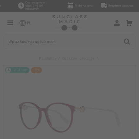
Dostarczymy w
ciągu 2–4 dni
14 dni na zwrot
Bezpłatna dostawa
roboczych
PL
Produkty
Optična okvirja
2-4 DNI
-5%