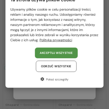
Używamy plików cookie w celu personalizacji treści,
Proszę wybierz z listy odpowiedni dla Ciebie kraj:
reklam i analizy naszego ruchu. Udostępniamy również
informacje o tym, jak korzystasz z naszej witryny,
Polska / PL
naszym partnerom reklamowym i analitycznym, którzy
—
Z SOCZEWKĄ MONOFOKALNĄ
Chopard
Sončna očala
PLUS 275 PLN
mogą łączyć je z innymi informacjami, które im
SCH353M - 04GB - 54
România / RO
przekazałeś lub które zebrali w wyniku korzystania przez
—
Chopard
Optična okvirja
Ciebie z ich usług.
Polityka prywatności
Magyarország / HU
VCH379 - 0BLK - 54
United Arab Emirates / EN
927 PLN
1 139 PLN
1 526 PLN
AKCEPTUJ WSZYSTKIE
Austria / AT
Niemcy / DE
ODRZUĆ WSZYSTKIE
2-4 DNI
-25%
2-4 DNI
-25%
Francja / FR
Pokaż szczegóły
Włochy / IT
—
—
Chopard
Sončna očala
Chopard
Sončna očala