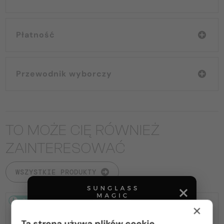
Płatność
Przewodnik wyborczy
TO MOŻE CIĘ RÓWNIEŻ
ZAINTERESOWAĆ
WSZYSTKIE PRODUKTY
2-4 DNI
2-4 DNI
-25%
×
Ta strona używa plików cookie