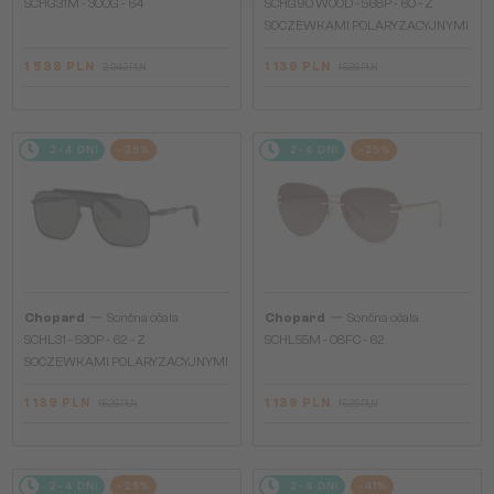
SCHG31M - 300G - 64
SCHG90 WOOD - 568P - 60 - Z
SOCZEWKAMI POLARYZACYJNYMI
1 538 PLN
1 139 PLN
2 043 PLN
1 526 PLN
2-4 DNI
-25%
2-4 DNI
-25%
—
—
Chopard
Sončna očala
Chopard
Sončna očala
SCHL31 - 530P - 62 - Z
SCHL55M - 08FC - 62
SOCZEWKAMI POLARYZACYJNYMI
1 139 PLN
1 139 PLN
1 526 PLN
1 526 PLN
2-4 DNI
-25%
2-4 DNI
-41%