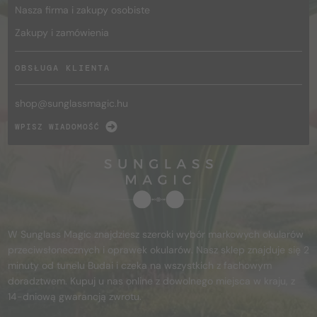
Nasza firma i zakupy osobiste
Zakupy i zamówienia
OBSŁUGA KLIENTA
shop@
sunglassmagic.hu
WPISZ WIADOMOŚĆ
W Sunglass Magic znajdziesz szeroki wybór markowych okularów
przeciwsłonecznych i oprawek okularów. Nasz sklep znajduje się 2
minuty od tunelu Budai i czeka na wszystkich z fachowym
doradztwem. Kupuj u nas online z dowolnego miejsca w kraju, z
14-dniową gwarancją zwrotu.